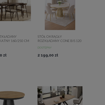
OZKŁADANY
STÓŁ OKRĄGŁY
ĄTNY 160/250 CM
ROZKŁADANY CONE BIS 120
LAT DO WYBORU
CM ZE ZŁOTĄ PODSTAWĄ
DOSTĘPNY
0 zł
2 199,00 zł