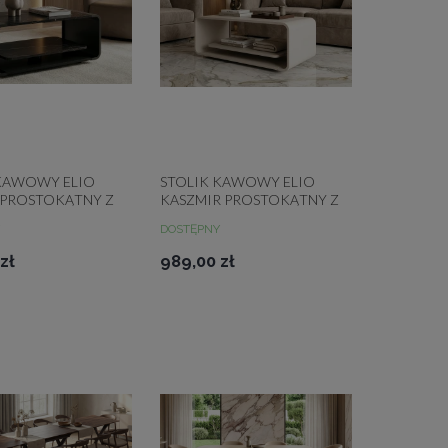
 KAWOWY ELIO
STOLIK KAWOWY ELIO
 PROSTOKĄTNY Z
KASZMIR PROSTOKĄTNY Z
BLAT DO WYBORU
PÓŁKĄ BLAT DO WYBORU
DOSTĘPNY
zł
989,00 zł