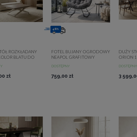
48h
TÓŁ ROZKŁADANY
FOTEL BUJANY OGRODOWY
DUŻY S
KOLOR BLATU DO
NEAPOL GRAFITOWY
ORION 1
RU
NY
DOSTĘPNY
DOSTĘPNY
00 zł
759,00 zł
3 599,0