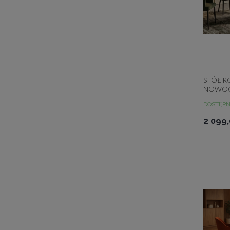
STÓŁ 
NOWOC
180/27
DOSTĘP
2 099,