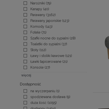
Narożniki
(79)
Kanapy
(40)
Parawany
(3162)
Parawany japońskie
(123)
Komody
(143)
Fotele
(71)
Szafki nocne do sypialni
(28)
Toaletki do sypialni
(37)
Stoły
(112)
Ławy i stoliki kawowe
(121)
Ławki tapicerowane
(21)
Konsole
(27)
więcej
Dostępność
na wyczerpaniu
(1)
spodziewana dostawa
(9)
duża ilość
(1095)
dostępny
(1494)