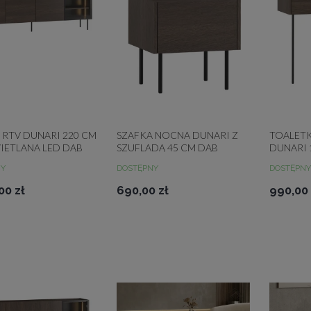
 RTV DUNARI 220 CM
SZAFKA NOCNA DUNARI Z
TOALETK
ETLANA LED DĄB
SZUFLADĄ 45 CM DĄB
DUNARI 
DUNIN
SZUFLAD
NY
DOSTĘPNY
DOSTĘPNY
00 zł
690,00 zł
990,00 