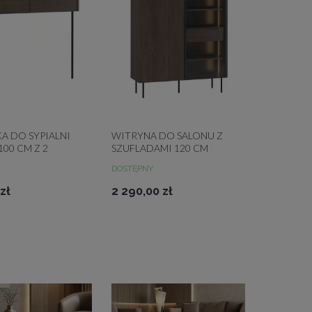
A DO SYPIALNI
WITRYNA DO SALONU Z
100 CM Z 2
SZUFLADAMI 120 CM
AMI DĄB DUNIN
DUNARI DĄB DUNIN
DOSTĘPNY
zł
2 290,00 zł