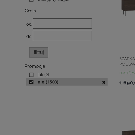
Cena
od
do
filtruj
SZAFKA
PODŚWI
Promocja
DUNIN
DOSTĘP
tak
(2)
nie
(1503)
1 690,