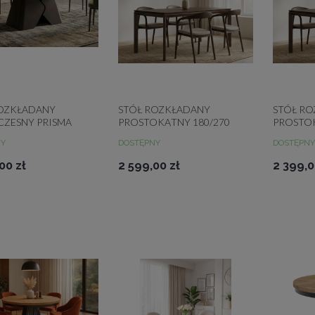
ROZKŁADANY
STÓŁ ROZKŁADANY
STÓŁ R
ZESNY PRISMA
PROSTOKĄTNY 180/270
PROSTOK
0 CM LOFTOWY
FADO LOFTOWY
FADO B
NY
DOSTĘPNY
DOSTĘPNY
00 zł
2 599,00 zł
2 399,0