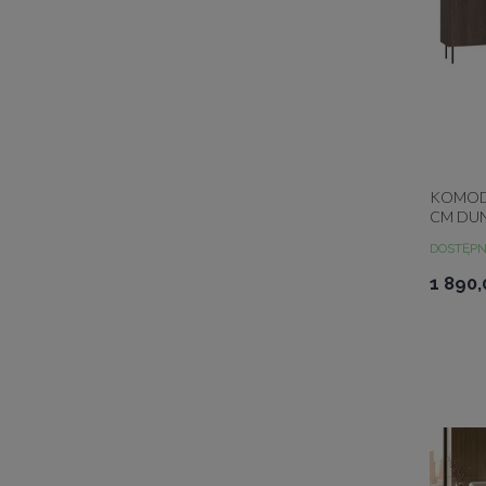
KOMOD
CM DU
PODŚWI
DOSTĘP
DUNIN
1 890,