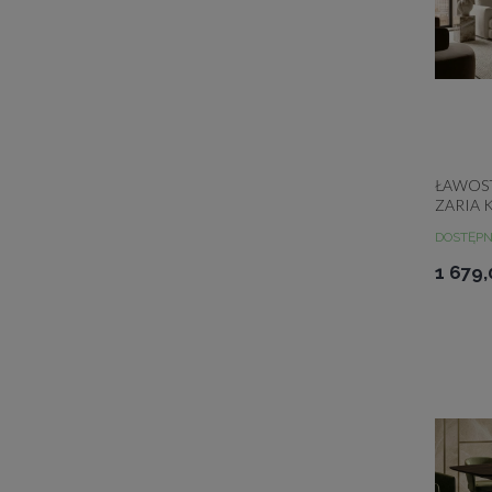
ŁAWOS
ZARIA 
WYBO
DOSTĘP
1 679,