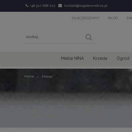
+48 510 668 012
kontakt@bogatewnetrza.pl
DLACZEGO MY?
BLOG
FA
Meble NINA
Krzesła
Ogród
›
Home
Meble