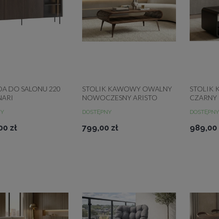
A DO SALONU 220
STOLIK KAWOWY OWALNY
STOLIK
NARI
NOWOCZESNY ARISTO
CZARNY
ETLENIE LED DĄB
KOLOR DO WYBORU
PÓŁKĄ 
NY
DOSTĘPNY
DOSTĘPNY
00 zł
799,00 zł
989,00 