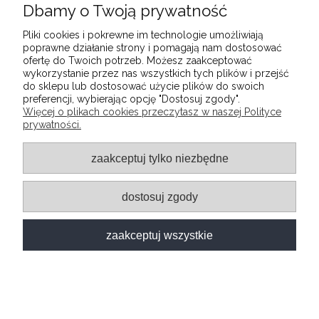
Dbamy o Twoją prywatność
206,99 zł
Pliki cookies i pokrewne im technologie umożliwiają
poprawne działanie strony i pomagają nam dostosować
ofertę do Twoich potrzeb. Możesz zaakceptować
wykorzystanie przez nas wszystkich tych plików i przejść
do sklepu lub dostosować użycie plików do swoich
preferencji, wybierając opcję "Dostosuj zgody".
Więcej o plikach cookies przeczytasz w naszej Polityce
prywatności.
zaakceptuj tylko niezbędne
48h
dostosuj zgody
zaakceptuj wszystkie
TAPETA - STYLOWE OBLICZE BETONU
DOSTĘPNY