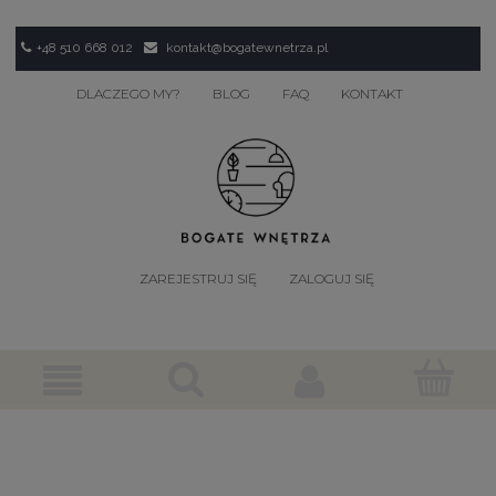
+48 510 668 012
kontakt@bogatewnetrza.pl
DLACZEGO MY?
BLOG
FAQ
KONTAKT
ZAREJESTRUJ SIĘ
ZALOGUJ SIĘ