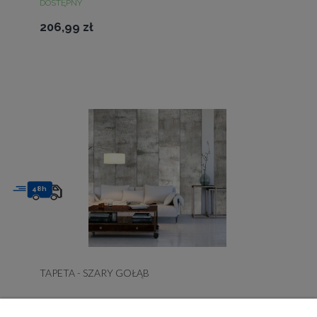
DOSTĘPNY
206,99 zł
48h
TAPETA - SZARY GOŁĄB
DOSTĘPNY