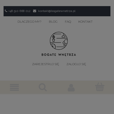
+48 510 668 012
kontakt@bogatewnetrza.pl
DLACZEGO MY?
BLOG
FAQ
KONTAKT
ZAREJESTRUJ SIĘ
ZALOGUJ SIĘ