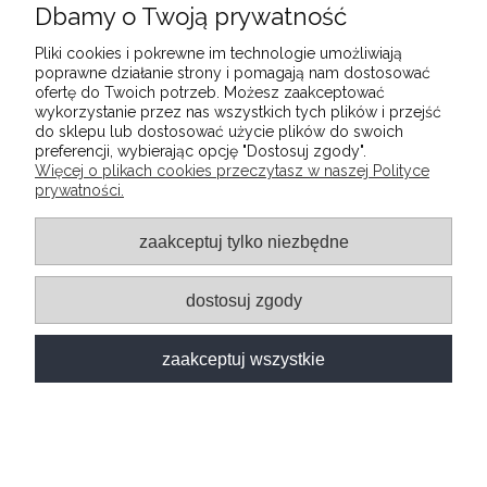
Dbamy o Twoją prywatność
77,39 zł
Pliki cookies i pokrewne im technologie umożliwiają
poprawne działanie strony i pomagają nam dostosować
ofertę do Twoich potrzeb. Możesz zaakceptować
wykorzystanie przez nas wszystkich tych plików i przejść
do sklepu lub dostosować użycie plików do swoich
preferencji, wybierając opcję "Dostosuj zgody".
Więcej o plikach cookies przeczytasz w naszej Polityce
prywatności.
zaakceptuj tylko niezbędne
48h
dostosuj zgody
zaakceptuj wszystkie
OBRAZ NA KORKU - A GDYBY ŚWIAT BYŁ
PUSTYNIĄ [MAPA KORKOWA]
DOSTĘPNY