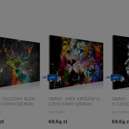
48h
48h
- TĘCZOWY JELEŃ
OBRAZ - KRÓL KRÓLÓW (1-
OBRAZ 
ŚCIOWY) SZEROKI
CZĘŚCIOWY) SZEROKI
(1-CZĘŚ
NY
DOSTĘPNY
DOSTĘPNY
zł
68,69 zł
68,69 z