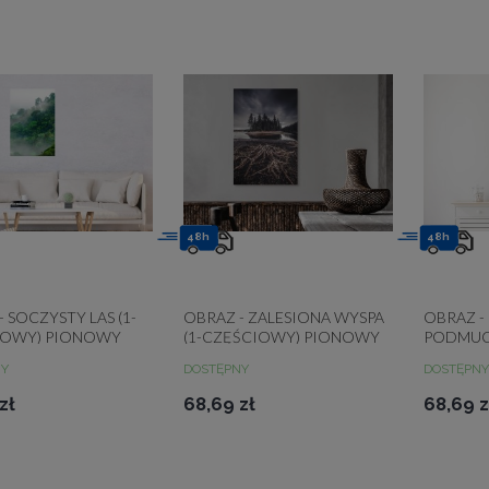
48h
48h
 SOCZYSTY LAS (1-
OBRAZ - ZALESIONA WYSPA
OBRAZ -
IOWY) PIONOWY
(1-CZĘŚCIOWY) PIONOWY
PODMUC
PIONOW
NY
DOSTĘPNY
DOSTĘPNY
zł
68,69 zł
68,69 z