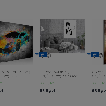
48h
48h
- AERODYNAMIKA (1-
OBRAZ - AUDREY (1-
OBRAZ - 
OWY) SZEROKI
CZĘŚCIOWY) PIONOWY
CZĘŚCI
NY
DOSTĘPNY
DOSTĘPNY
zł
68,69 zł
68,69 z