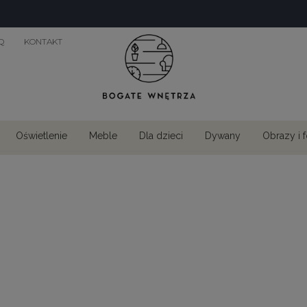
Q
KONTAKT
Oświetlenie
Meble
Dla dzieci
Dywany
Obrazy i 
Obrazy i fototapety