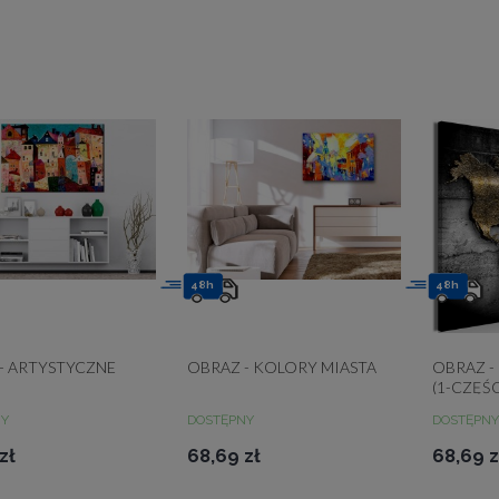
48h
48h
- ARTYSTYCZNE
OBRAZ - KOLORY MIASTA
OBRAZ -
O
(1-CZĘŚ
NY
DOSTĘPNY
DOSTĘPNY
zł
68,69 zł
68,69 z