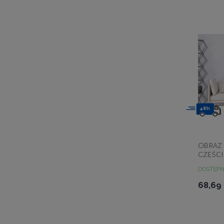
48h
OBRAZ -
CZĘŚC
DOSTĘP
68,69 