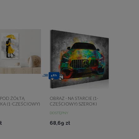
48h
 POD ŻÓŁTĄ
OBRAZ - NA STARCIE (1-
KĄ (1-CZĘŚCIOWY)
CZĘŚCIOWY) SZEROKI
Y
DOSTĘPNY
ł
68,69 zł