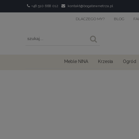
+48 510 668 012
kontakt@bogatewnetrza.pl
DLACZEGO MY?
BLOG
FA
Meble NINA
Krzesła
Ogród
›
Home
Obrazy i fototapety