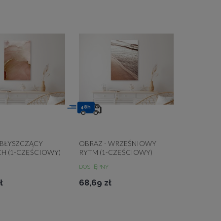
48h
 BŁYSZCZĄCY
OBRAZ - WRZEŚNIOWY
H (1-CZĘŚCIOWY)
RYTM (1-CZĘŚCIOWY)
Y
PIONOWY
DOSTĘPNY
ł
68,69 zł