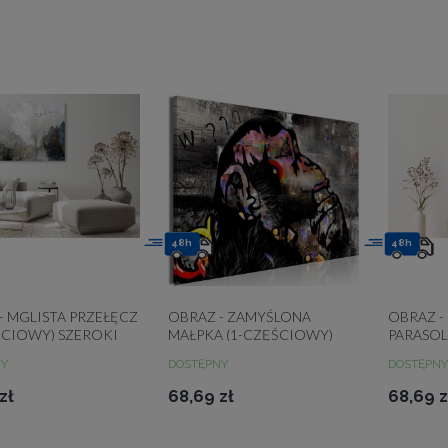
48h
48h
- MGLISTA PRZEŁĘCZ
OBRAZ - ZAMYŚLONA
OBRAZ -
ŚCIOWY) SZEROKI
MAŁPKA (1-CZĘŚCIOWY)
PARASOL
SZEROKI
PIONOW
NY
DOSTĘPNY
DOSTĘPNY
zł
68,69 zł
68,69 z