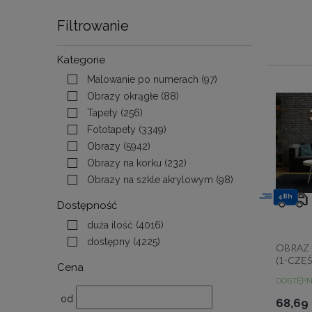
Filtrowanie
Kategorie
Malowanie po numerach
(97)
Obrazy okrągłe
(88)
Tapety
(256)
Fototapety
(3349)
Obrazy
(5942)
Obrazy na korku
(232)
Obrazy na szkle akrylowym
(98)
48h
Dostępność
duża ilość
(4016)
dostępny
(4225)
OBRAZ 
(1-CZĘ
Cena
DOSTĘP
od
68,69 