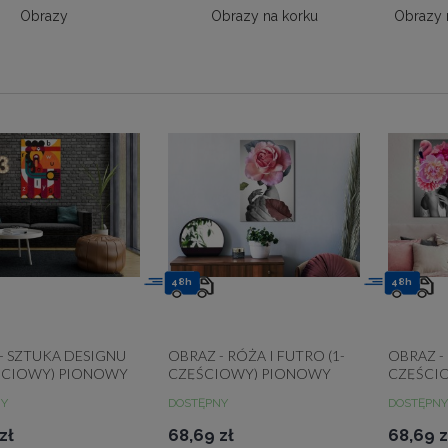
Obrazy
Obrazy na korku
Obrazy 
48h
48h
- SZTUKA DESIGNU
OBRAZ - RÓŻA I FUTRO (1-
OBRAZ -
ŚCIOWY) PIONOWY
CZĘŚCIOWY) PIONOWY
CZĘŚCI
NY
DOSTĘPNY
DOSTĘPNY
zł
68,69 zł
68,69 z