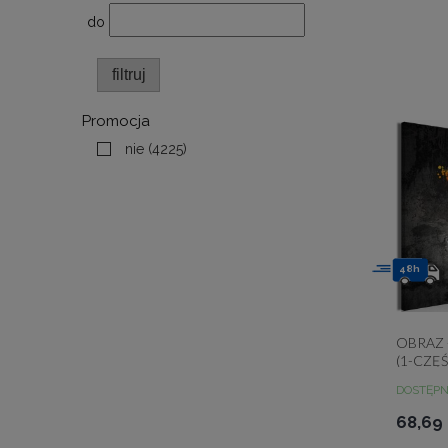
do
filtruj
Promocja
nie
(4225)
48h
OBRAZ 
(1-CZĘ
DOSTĘP
68,69 