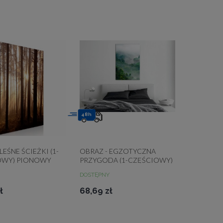
48h
LEŚNE ŚCIEŻKI (1-
OBRAZ - EGZOTYCZNA
OWY) PIONOWY
PRZYGODA (1-CZĘŚCIOWY)
PIONOWY
DOSTĘPNY
ł
68,69 zł