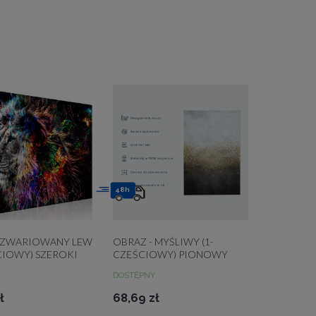
48h
- ZWARIOWANY LEW
OBRAZ - MYŚLIWY (1-
CIOWY) SZEROKI
CZĘŚCIOWY) PIONOWY
DOSTĘPNY
ł
68,69 zł