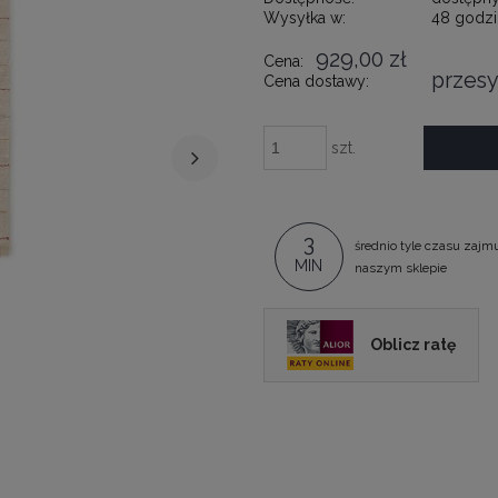
Wysyłka w:
48 godzi
929,00 zł
Cena:
przesy
Cena dostawy:
szt.
3
średnio tyle czasu zajm
MIN
naszym sklepie
Oblicz ratę