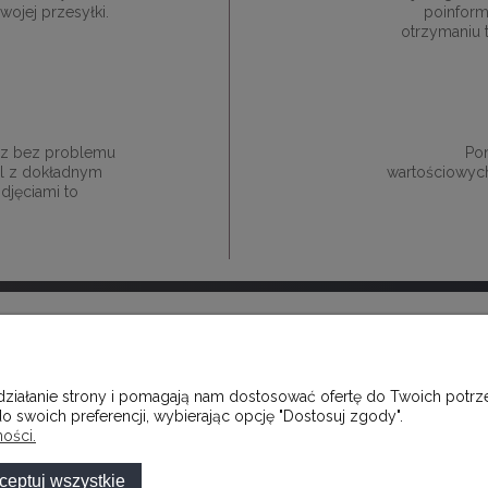
ojej przesyłki.
poinform
otrzymaniu 
esz bez problemu
Pon
ail z dokładnym
wartościowych
djęciami to
MOJE KONTO
 działanie strony i pomagają nam dostosować ofertę do Twoich pot
CZĘŚCIEJ ZADAWANE PYTANIA
TWOJE ZAMÓWIENIA
o swoich preferencji, wybierając opcję "Dostosuj zgody".
OSTAWY
USTAWIENIA KONTA
ości.
 PŁATNOSCI
PRZECHOWALNIA
ceptuj wszystkie