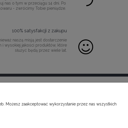
uj nas o tym w przeciągu 14 dni. Po
towaru - zwrócimy Tobie pieniądze.
100% satysfakcji z zakupu
ieważ naszą misją jest dostarczenie
 i wysokiej jakości produktów, które
służyć będą przez wiele lat.
O FIRMIE
rzeb. Możesz zaakceptować wykorzystanie przez nas wszystkich
KONTAKT
FACEBOOK