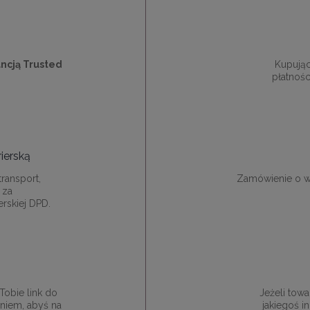
ncją Trusted
Kupują
płatnośc
ierską
ransport,
Zamówienie o w
 za
rskiej DPD.
obie link do
Jeżeli towa
niem, abyś na
jakiegoś 