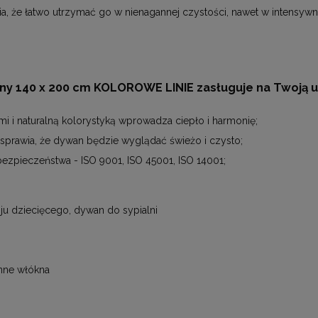
ia, że łatwo utrzymać go w nienagannej czystości, nawet w intensyw
y 140 x 200 cm KOLOROWE LINIE zasługuje na Twoją 
mi i naturalną kolorystyką wprowadza ciepło i harmonię;
sprawia, że dywan będzie wyglądać świeżo i czysto;
bezpieczeństwa - ISO 9001, ISO 45001, ISO 14001;
u dziecięcego, dywan do sypialni
inne włókna