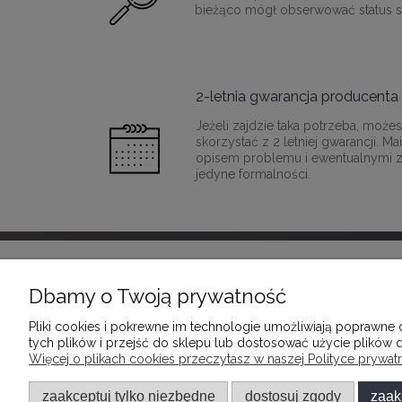
bieżąco mógł obserwować status sw
2-letnia gwarancja producenta
Jeżeli zajdzie taka potrzeba, moż
skorzystać z 2 letniej gwarancji. M
opisem problemu i ewentualnymi z
jedyne formalności.
INFORMACJE
POMOC
Dbamy o Twoją prywatność
Pliki cookies i pokrewne im technologie umożliwiają poprawne
REGULAMINY
FAQ - NAJ
tych plików i przejść do sklepu lub dostosować użycie plików d
POLITYKA PRYWATNOŚCI
KOSZTY D
Więcej o plikach cookies przeczytasz w naszej Polityce prywatn
ZWROTY I REKLAMACJE
DOSTAWY I
zaakceptuj tylko niezbędne
dostosuj zgody
zaak