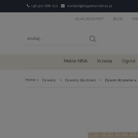
+48 510 668 012
kontakt@bogatewnetrza.pl
DLACZEGO MY?
BLOG
FA
Meble NINA
Krzesła
Ogród
›
›
›
Home
Dywany
Dywany dla dzieci
Dywan do prania w 