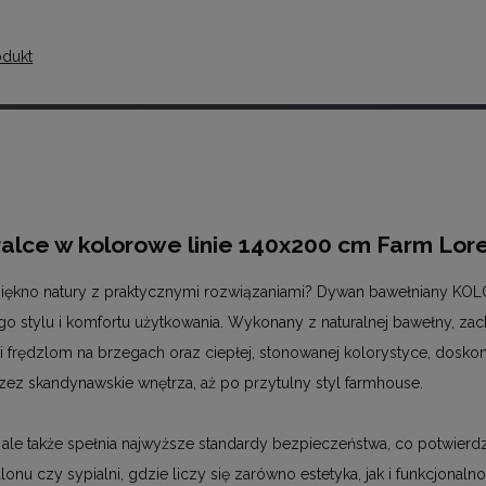
odukt
alce w kolorowe linie 140x200 cm Farm Lor
piękno natury z praktycznymi rozwiązaniami? Dywan bawełniany KO
o stylu i komfortu użytkowania. Wykonany z naturalnej bawełny, za
ki frędzlom na brzegach oraz ciepłej, stonowanej kolorystyce, doskon
zez skandynawskie wnętrza, aż po przytulny styl farmhouse.
ale także spełnia najwyższe standardy bezpieczeństwa, co potwierdzaj
nu czy sypialni, gdzie liczy się zarówno estetyka, jak i funkcjonalno