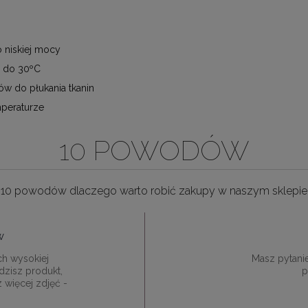
 niskiej mocy
e do 30ºC
ów do płukania tkanin
mperaturze
10 POWODÓW
10 powodów dlaczego warto robić zakupy w naszym sklepie
w
ch wysokiej
Masz pytani
dzisz produkt,
p
z więcej zdjęć -