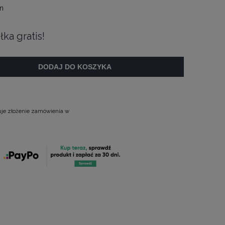
n
łka gratis!
DODAJ DO KOSZYKA
uje złożenie zamówienia w