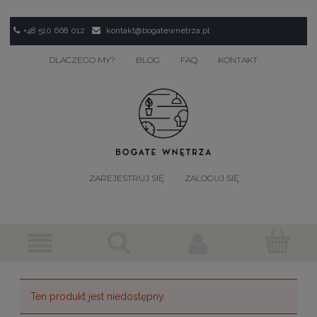
+48 510 668 012
kontakt@bogatewnetrza.pl
DLACZEGO MY?
BLOG
FAQ
KONTAKT
ZAREJESTRUJ SIĘ
ZALOGUJ SIĘ
Ten produkt jest niedostępny.