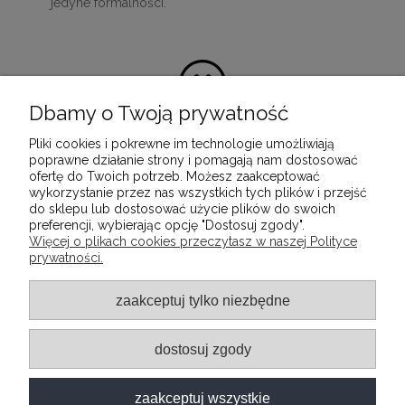
jedyne formalności.
Dbamy o Twoją prywatność
Pliki cookies i pokrewne im technologie umożliwiają
100% satysfakcji z zakupu
poprawne działanie strony i pomagają nam dostosować
ofertę do Twoich potrzeb. Możesz zaakceptować
Ponieważ naszą misją jest dostarczenie
wykorzystanie przez nas wszystkich tych plików i przejść
wartościowych i wysokiej jakości produktów, które
do sklepu lub dostosować użycie plików do swoich
służyć będą przez wiele lat.
preferencji, wybierając opcję "Dostosuj zgody".
Więcej o plikach cookies przeczytasz w naszej Polityce
prywatności.
INFORMACJE
zaakceptuj tylko niezbędne
POMOC
dostosuj zgody
MOJE KONTO
zaakceptuj wszystkie