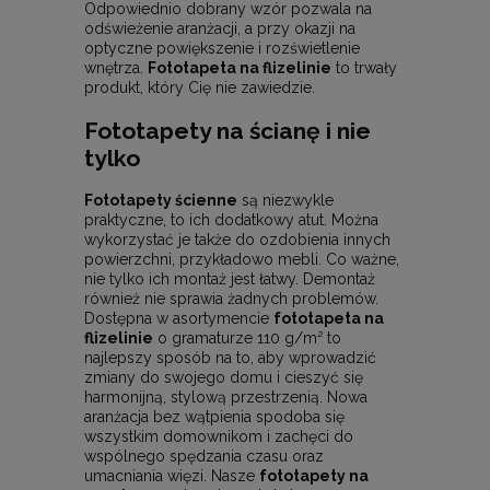
Odpowiednio dobrany wzór pozwala na
odświeżenie aranżacji, a przy okazji na
optyczne powiększenie i rozświetlenie
wnętrza.
Fototapeta na flizelinie
to trwały
produkt, który Cię nie zawiedzie.
Fototapety na ścianę i nie
tylko
Fototapety ścienne
są niezwykle
praktyczne, to ich dodatkowy atut. Można
wykorzystać je także do ozdobienia innych
powierzchni, przykładowo mebli. Co ważne,
nie tylko ich montaż jest łatwy. Demontaż
również nie sprawia żadnych problemów.
Dostępna w asortymencie
fototapeta na
flizelinie
o gramaturze 110 g/m² to
najlepszy sposób na to, aby wprowadzić
zmiany do swojego domu i cieszyć się
harmonijną, stylową przestrzenią. Nowa
aranżacja bez wątpienia spodoba się
wszystkim domownikom i zachęci do
wspólnego spędzania czasu oraz
umacniania więzi. Nasze
fototapety na