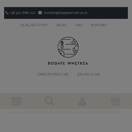
+48 510 668 012
kontakt@bogatewnetrza.pl
DLACZEGO MY?
BLOG
FAQ
KONTAKT
ZAREJESTRUJ SIĘ
ZALOGUJ SIĘ