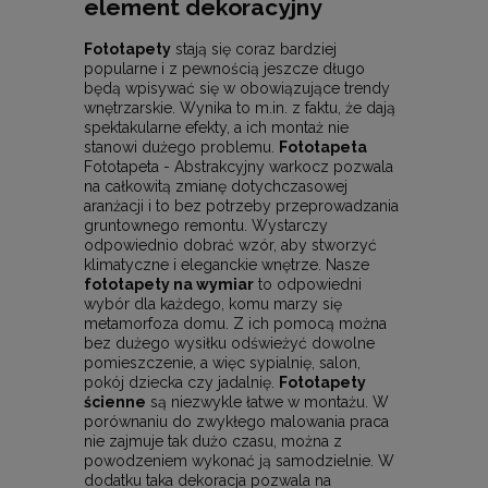
element dekoracyjny
Fototapety
stają się coraz bardziej
popularne i z pewnością jeszcze długo
będą wpisywać się w obowiązujące trendy
wnętrzarskie. Wynika to m.in. z faktu, że dają
spektakularne efekty, a ich montaż nie
stanowi dużego problemu.
Fototapeta
Fototapeta - Abstrakcyjny warkocz pozwala
na całkowitą zmianę dotychczasowej
aranżacji i to bez potrzeby przeprowadzania
gruntownego remontu. Wystarczy
odpowiednio dobrać wzór, aby stworzyć
klimatyczne i eleganckie wnętrze. Nasze
fototapety na wymiar
to odpowiedni
wybór dla każdego, komu marzy się
metamorfoza domu. Z ich pomocą można
bez dużego wysiłku odświeżyć dowolne
pomieszczenie, a więc sypialnię, salon,
pokój dziecka czy jadalnię.
Fototapety
ścienne
są niezwykle łatwe w montażu. W
porównaniu do zwykłego malowania praca
nie zajmuje tak dużo czasu, można z
powodzeniem wykonać ją samodzielnie. W
dodatku taka dekoracja pozwala na