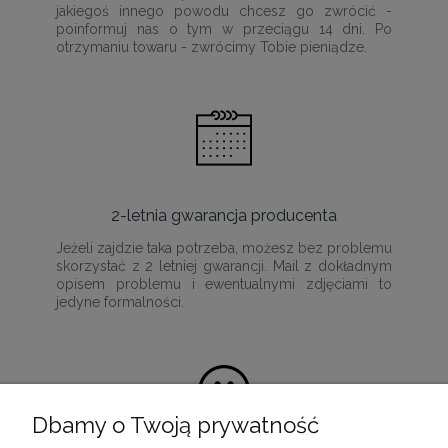
jakiegoś innego powodu chcesz go zwrócić -
poinformuj nas o tym w przeciągu 14 dni. Po
otrzymaniu towaru - zwrócimy Tobie pieniądze.
2-letnia gwarancja producenta
Jeżeli zajdzie taka potrzeba, możesz bez problemu
skorzystać z 2 letniej gwarancji. Mail z dokładnym
opisem problemu i ewentualnymi zdjęciami to
jedyne formalności.
Dbamy o Twoją prywatność