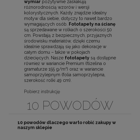
wymiar
pozytywnie zaskakują
różnorodnością wzorów i wersji
kolorystycznych. Każdy znajdzie idealny
motyw dla siebie, dotyczy to nawet bardzo
wymagających osób.
Fototapety na ścianę
są sprzedawane w rolkach o szerokości 50
cm. Powstają z bezpiecznych, przyjaznych
środowisku materiałów, dzięki czemu
idealnie sprawdzają się jako dekoracje w
całym domu – także w pokojach
dziecięcych. Nasze
fototapety
są dostępne
również w wariancie Premium (flizelina o
gramaturze 155 g/m²) oraz w wariancie
samoprzylepnym (folia samoprzylepna,
szerokość rolki 49 cm).
Pobierz instrukcję
10 POWODÓW
10 powodów dlaczego warto robić zakupy w
naszym sklepie