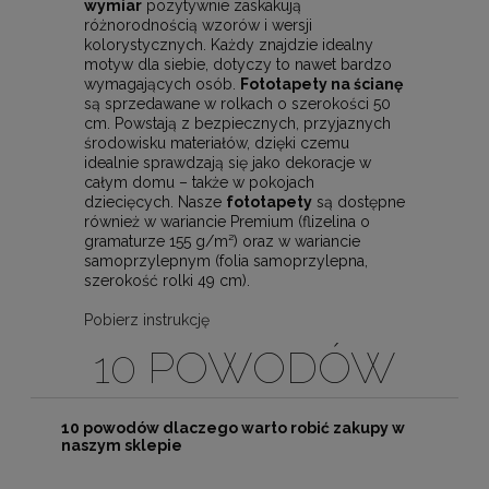
wymiar
pozytywnie zaskakują
różnorodnością wzorów i wersji
kolorystycznych. Każdy znajdzie idealny
motyw dla siebie, dotyczy to nawet bardzo
wymagających osób.
Fototapety na ścianę
są sprzedawane w rolkach o szerokości 50
cm. Powstają z bezpiecznych, przyjaznych
środowisku materiałów, dzięki czemu
idealnie sprawdzają się jako dekoracje w
całym domu – także w pokojach
dziecięcych. Nasze
fototapety
są dostępne
również w wariancie Premium (flizelina o
gramaturze 155 g/m²) oraz w wariancie
samoprzylepnym (folia samoprzylepna,
szerokość rolki 49 cm).
Pobierz instrukcję
10 POWODÓW
10 powodów dlaczego warto robić zakupy w
naszym sklepie