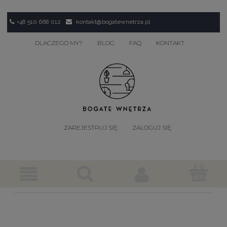
+48 510 668 012
kontakt@bogatewnetrza.pl
DLACZEGO MY?
BLOG
FAQ
KONTAKT
ZAREJESTRUJ SIĘ
ZALOGUJ SIĘ