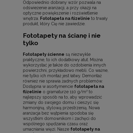
Odpowiednio dobrany wzór pozwala na
odświeżenie aranżacji, a przy okazji na
optyczne powiększenie i rozświetlenie
wnętrza.
Fototapeta na flizelinie
to trwały
produkt, który Cię nie zawiedzie.
Fototapety na ścianę i nie
tylko
Fototapety ścienne
są niezwykle
praktyczne, to ich dodatkowy atut. Można
wykorzystać je także do ozdobienia innych
powierzchni, przykładowo mebli. Co ważne,
nie tylko ich montaż jest łatwy. Demontaż
również nie sprawia żadnych problemów.
Dostępna w asortymencie
fototapeta na
flizelinie
o gramaturze 110 g/m² to
najlepszy sposób na to, aby wprowadzić
zmiany do swojego domu i cieszyć się
harmonijną, stylową przestrzenią. Nowa
aranżacja bez wątpienia spodoba się
wszystkim domownikom i zachęci do
wspólnego spędzania czasu oraz
umacniania więzi. Nasze
fototapety na