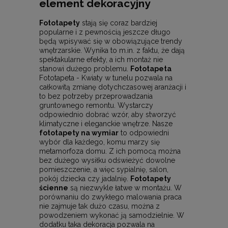
element dekoracyjny
Fototapety
stają się coraz bardziej
popularne i z pewnością jeszcze długo
będą wpisywać się w obowiązujące trendy
wnętrzarskie. Wynika to m.in. z faktu, że dają
spektakularne efekty, a ich montaż nie
stanowi dużego problemu.
Fototapeta
Fototapeta - Kwiaty w tunelu pozwala na
całkowitą zmianę dotychczasowej aranżacji i
to bez potrzeby przeprowadzania
gruntownego remontu. Wystarczy
odpowiednio dobrać wzór, aby stworzyć
klimatyczne i eleganckie wnętrze. Nasze
fototapety na wymiar
to odpowiedni
wybór dla każdego, komu marzy się
metamorfoza domu. Z ich pomocą można
bez dużego wysiłku odświeżyć dowolne
pomieszczenie, a więc sypialnię, salon,
pokój dziecka czy jadalnię.
Fototapety
ścienne
są niezwykle łatwe w montażu. W
porównaniu do zwykłego malowania praca
nie zajmuje tak dużo czasu, można z
powodzeniem wykonać ją samodzielnie. W
dodatku taka dekoracja pozwala na