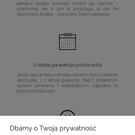
jakiegoś innego powodu chcesz go zwrócić -
poinformuj nas o tym w przeciągu 14 dni. Po
otrzymaniu towaru - zwrócimy Tobie pieniądze.
2-letnia gwarancja producenta
Jeżeli zajdzie taka potrzeba, możesz bez problemu
skorzystać z 2 letniej gwarancji. Mail z dokładnym
opisem problemu i ewentualnymi zdjęciami to
jedyne formalności.
Dbamy o Twoją prywatność