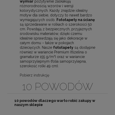
wymiar
pozytywnie zaskakują
różnorodnością wzorów i wersji
kolorystycznych. Każdy znajdzie idealny
motyw dla siebie, dotyczy to nawet bardzo
wymagających osób.
Fototapety na ścianę
są sprzedawane w rolkach o szerokości 50
cm. Powstają z bezpiecznych, przyjaznych
środowisku materiałów, dzięki czemu
idealnie sprawdzają się jako dekoracje w
całym domu – także w pokojach
dziecięcych. Nasze
fototapety
są dostępne
również w wariancie Premium (flizelina o
gramaturze 155 g/m²) oraz w wariancie
samoprzylepnym (folia samoprzylepna,
szerokość rolki 49 cm).
Pobierz instrukcję
10 POWODÓW
10 powodów dlaczego warto robić zakupy w
naszym sklepie