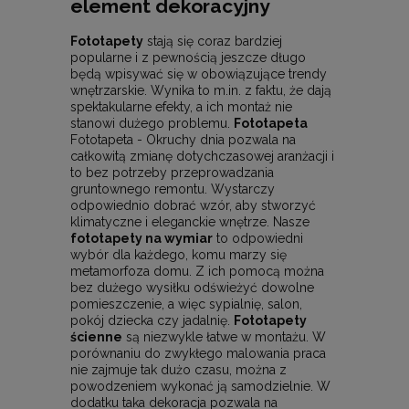
element dekoracyjny
Fototapety
stają się coraz bardziej
popularne i z pewnością jeszcze długo
będą wpisywać się w obowiązujące trendy
wnętrzarskie. Wynika to m.in. z faktu, że dają
spektakularne efekty, a ich montaż nie
stanowi dużego problemu.
Fototapeta
Fototapeta - Okruchy dnia pozwala na
całkowitą zmianę dotychczasowej aranżacji i
to bez potrzeby przeprowadzania
gruntownego remontu. Wystarczy
odpowiednio dobrać wzór, aby stworzyć
klimatyczne i eleganckie wnętrze. Nasze
fototapety na wymiar
to odpowiedni
wybór dla każdego, komu marzy się
metamorfoza domu. Z ich pomocą można
bez dużego wysiłku odświeżyć dowolne
pomieszczenie, a więc sypialnię, salon,
pokój dziecka czy jadalnię.
Fototapety
ścienne
są niezwykle łatwe w montażu. W
porównaniu do zwykłego malowania praca
nie zajmuje tak dużo czasu, można z
powodzeniem wykonać ją samodzielnie. W
dodatku taka dekoracja pozwala na