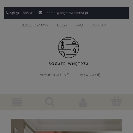
+48 510 668 012
kontakt@bogatewnetrza.pl
DLACZEGO MY?
BLOG
FAQ
KONTAKT
ZAREJESTRUJ SIĘ
ZALOGUJ SIĘ