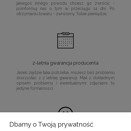
jakiegoś innego powodu chcesz go zwrócić -
poinformuj nas o tym w przeciągu 14 dni. Po
otrzymaniu towaru - zwrócimy Tobie pieniądze.
2-letnia gwarancja producenta
Jeżeli zajdzie taka potrzeba, możesz bez problemu
skorzystać z 2 letniej gwarancji. Mail z dokładnym
opisem problemu i ewentualnymi zdjęciami to
jedyne formalności.
Dbamy o Twoją prywatność