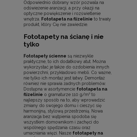
Odpowiednio dobrany wzór pozwala na
odświeżenie aranżacji, a przy okazji na
optyczne powiększenie i rozświetlenie
wnętrza.
Fototapeta na flizelinie
to trwały
produkt, który Cię nie zawiedzie.
Fototapety na ścianę i nie
tylko
Fototapety ścienne
są niezwykle
praktyczne, to ich dodatkowy atut. Można
wykorzystać je także do ozdobienia innych
powierzchni, przykładowo mebli. Co ważne,
nie tylko ich montaż jest łatwy. Demontaż
również nie sprawia żadnych problemów.
Dostępna w asortymencie
fototapeta na
flizelinie
o gramaturze 110 g/m² to
najlepszy sposób na to, aby wprowadzić
zmiany do swojego domu i cieszyć się
harmonijną, stylową przestrzenią. Nowa
aranżacja bez wątpienia spodoba się
wszystkim domownikom i zachęci do
wspólnego spędzania czasu oraz
umacniania więzi. Nasze
fototapety na