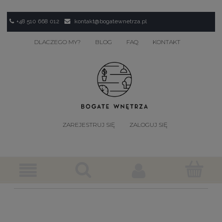
+48 510 668 012
kontakt@bogatewnetrza.pl
DLACZEGO MY?
BLOG
FAQ
KONTAKT
ZAREJESTRUJ SIĘ
ZALOGUJ SIĘ