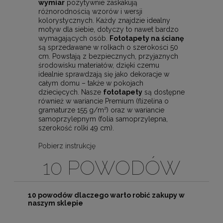
wymiar
pozytywnie zaskakują
różnorodnością wzorów i wersji
kolorystycznych. Każdy znajdzie idealny
motyw dla siebie, dotyczy to nawet bardzo
wymagających osób.
Fototapety na ścianę
są sprzedawane w rolkach o szerokości 50
cm. Powstają z bezpiecznych, przyjaznych
środowisku materiałów, dzięki czemu
idealnie sprawdzają się jako dekoracje w
całym domu – także w pokojach
dziecięcych. Nasze
fototapety
są dostępne
również w wariancie Premium (flizelina o
gramaturze 155 g/m²) oraz w wariancie
samoprzylepnym (folia samoprzylepna,
szerokość rolki 49 cm).
Pobierz instrukcję
10 POWODÓW
10 powodów dlaczego warto robić zakupy w
naszym sklepie