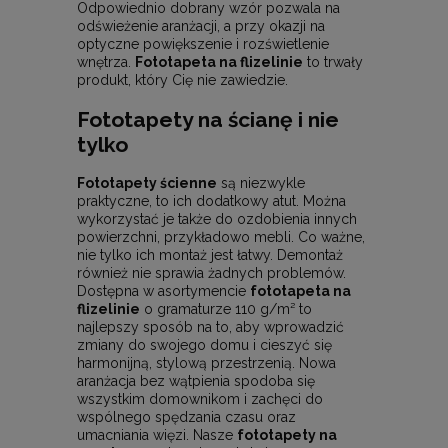
Odpowiednio dobrany wzór pozwala na
odświeżenie aranżacji, a przy okazji na
optyczne powiększenie i rozświetlenie
wnętrza.
Fototapeta na flizelinie
to trwały
produkt, który Cię nie zawiedzie.
Fototapety na ścianę i nie
tylko
Fototapety ścienne
są niezwykle
praktyczne, to ich dodatkowy atut. Można
wykorzystać je także do ozdobienia innych
powierzchni, przykładowo mebli. Co ważne,
nie tylko ich montaż jest łatwy. Demontaż
również nie sprawia żadnych problemów.
Dostępna w asortymencie
fototapeta na
flizelinie
o gramaturze 110 g/m² to
najlepszy sposób na to, aby wprowadzić
zmiany do swojego domu i cieszyć się
harmonijną, stylową przestrzenią. Nowa
aranżacja bez wątpienia spodoba się
wszystkim domownikom i zachęci do
wspólnego spędzania czasu oraz
umacniania więzi. Nasze
fototapety na