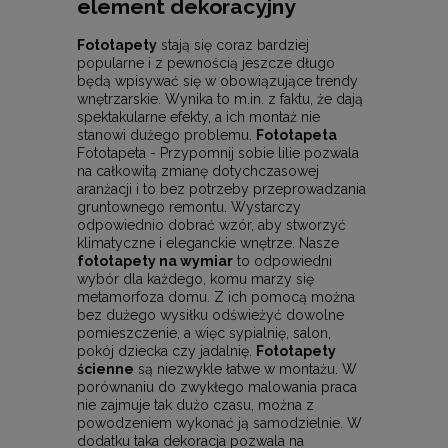
element dekoracyjny
Fototapety
stają się coraz bardziej
popularne i z pewnością jeszcze długo
będą wpisywać się w obowiązujące trendy
wnętrzarskie. Wynika to m.in. z faktu, że dają
spektakularne efekty, a ich montaż nie
stanowi dużego problemu.
Fototapeta
Fototapeta - Przypomnij sobie lilie pozwala
na całkowitą zmianę dotychczasowej
aranżacji i to bez potrzeby przeprowadzania
gruntownego remontu. Wystarczy
odpowiednio dobrać wzór, aby stworzyć
klimatyczne i eleganckie wnętrze. Nasze
fototapety na wymiar
to odpowiedni
wybór dla każdego, komu marzy się
metamorfoza domu. Z ich pomocą można
bez dużego wysiłku odświeżyć dowolne
pomieszczenie, a więc sypialnię, salon,
pokój dziecka czy jadalnię.
Fototapety
ścienne
są niezwykle łatwe w montażu. W
porównaniu do zwykłego malowania praca
nie zajmuje tak dużo czasu, można z
powodzeniem wykonać ją samodzielnie. W
dodatku taka dekoracja pozwala na