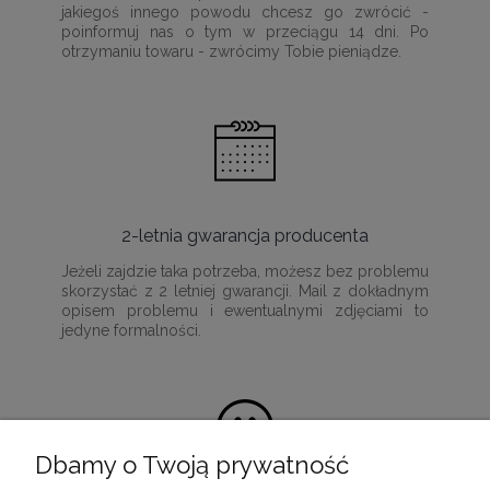
jakiegoś innego powodu chcesz go zwrócić -
poinformuj nas o tym w przeciągu 14 dni. Po
otrzymaniu towaru - zwrócimy Tobie pieniądze.
2-letnia gwarancja producenta
Jeżeli zajdzie taka potrzeba, możesz bez problemu
skorzystać z 2 letniej gwarancji. Mail z dokładnym
opisem problemu i ewentualnymi zdjęciami to
jedyne formalności.
Dbamy o Twoją prywatność