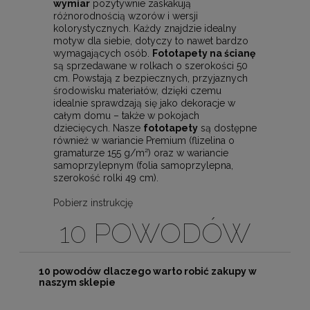
wymiar
pozytywnie zaskakują
różnorodnością wzorów i wersji
kolorystycznych. Każdy znajdzie idealny
motyw dla siebie, dotyczy to nawet bardzo
wymagających osób.
Fototapety na ścianę
są sprzedawane w rolkach o szerokości 50
cm. Powstają z bezpiecznych, przyjaznych
środowisku materiałów, dzięki czemu
idealnie sprawdzają się jako dekoracje w
całym domu – także w pokojach
dziecięcych. Nasze
fototapety
są dostępne
również w wariancie Premium (flizelina o
gramaturze 155 g/m²) oraz w wariancie
samoprzylepnym (folia samoprzylepna,
szerokość rolki 49 cm).
Pobierz instrukcję
10 POWODÓW
10 powodów dlaczego warto robić zakupy w
naszym sklepie