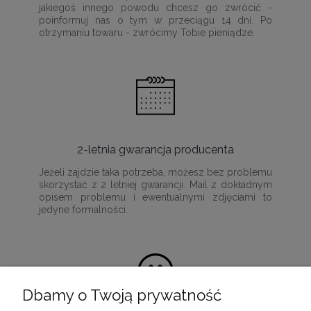
jakiegoś innego powodu chcesz go zwrócić -
poinformuj nas o tym w przeciągu 14 dni. Po
otrzymaniu towaru - zwrócimy Tobie pieniądze.
2-letnia gwarancja producenta
Jeżeli zajdzie taka potrzeba, możesz bez problemu
skorzystać z 2 letniej gwarancji. Mail z dokładnym
opisem problemu i ewentualnymi zdjęciami to
jedyne formalności.
Dbamy o Twoją prywatność