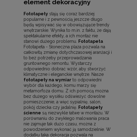
element dekoracyjny
Fototapety
stają się coraz bardziej
popularne i z pewnością jeszcze długo
będą wpisywać się w obowiązujące trendy
wnętrzarskie. Wynika to m.in. z faktu, że dają
spektakularne efekty, a ich montaż nie
stanowi dużego problemu.
Fototapeta
Fototapeta - Słoneczna plaża pozwala na
całkowitą zmianę dotychczasowej aranżacji i
to bez potrzeby przeprowadzania
gruntownego remontu. Wystarczy
odpowiednio dobrać wzór, aby stworzyć
klimatyczne i eleganckie wnętrze. Nasze
fototapety na wymiar
to odpowiedni
wybór dla każdego, komu marzy się
metamorfoza domu. Z ich pomocą można
bez dużego wysiłku odświeżyć dowolne
pomieszczenie, a więc sypialnię, salon,
pokój dziecka czy jadalnię.
Fototapety
ścienne
są niezwykle łatwe w montażu. W
porównaniu do zwykłego malowania praca
nie zajmuje tak dużo czasu, można z
powodzeniem wykonać ją samodzielnie. W
dodatku taka dekoracja pozwala na