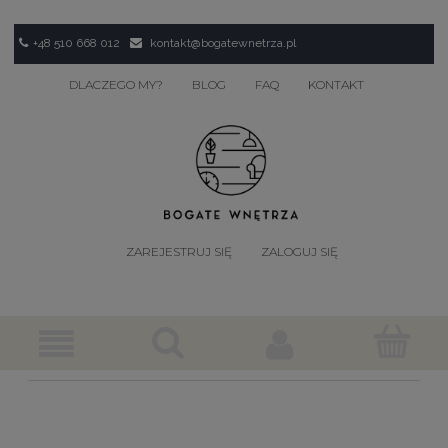
+48 510 668 012
kontakt@bogatewnetrza.pl
DLACZEGO MY?
BLOG
FAQ
KONTAKT
ZAREJESTRUJ SIĘ
ZALOGUJ SIĘ