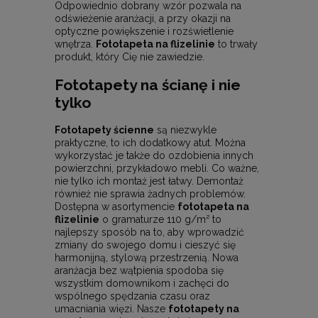
Odpowiednio dobrany wzór pozwala na
odświeżenie aranżacji, a przy okazji na
optyczne powiększenie i rozświetlenie
wnętrza.
Fototapeta na flizelinie
to trwały
produkt, który Cię nie zawiedzie.
Fototapety na ścianę i nie
tylko
Fototapety ścienne
są niezwykle
praktyczne, to ich dodatkowy atut. Można
wykorzystać je także do ozdobienia innych
powierzchni, przykładowo mebli. Co ważne,
nie tylko ich montaż jest łatwy. Demontaż
również nie sprawia żadnych problemów.
Dostępna w asortymencie
fototapeta na
flizelinie
o gramaturze 110 g/m² to
najlepszy sposób na to, aby wprowadzić
zmiany do swojego domu i cieszyć się
harmonijną, stylową przestrzenią. Nowa
aranżacja bez wątpienia spodoba się
wszystkim domownikom i zachęci do
wspólnego spędzania czasu oraz
umacniania więzi. Nasze
fototapety na