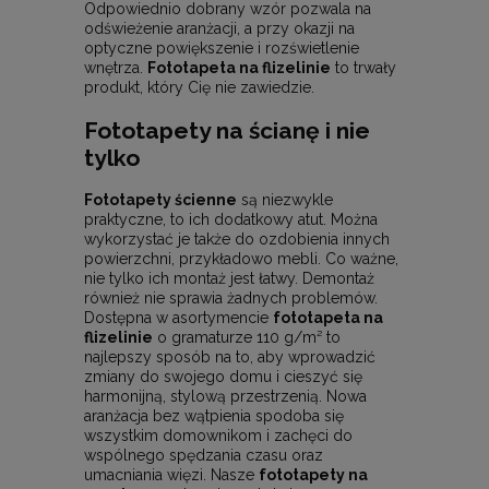
Odpowiednio dobrany wzór pozwala na
odświeżenie aranżacji, a przy okazji na
optyczne powiększenie i rozświetlenie
wnętrza.
Fototapeta na flizelinie
to trwały
produkt, który Cię nie zawiedzie.
Fototapety na ścianę i nie
tylko
Fototapety ścienne
są niezwykle
praktyczne, to ich dodatkowy atut. Można
wykorzystać je także do ozdobienia innych
powierzchni, przykładowo mebli. Co ważne,
nie tylko ich montaż jest łatwy. Demontaż
również nie sprawia żadnych problemów.
Dostępna w asortymencie
fototapeta na
flizelinie
o gramaturze 110 g/m² to
najlepszy sposób na to, aby wprowadzić
zmiany do swojego domu i cieszyć się
harmonijną, stylową przestrzenią. Nowa
aranżacja bez wątpienia spodoba się
wszystkim domownikom i zachęci do
wspólnego spędzania czasu oraz
umacniania więzi. Nasze
fototapety na