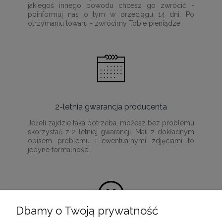
jakiegoś innego powodu chcesz go zwrócić -
poinformuj nas o tym w przeciągu 14 dni. Po
otrzymaniu towaru - zwrócimy Tobie pieniądze.
2-letnia gwarancja producenta
Jeżeli zajdzie taka potrzeba, możesz bez problemu
skorzystać z 2 letniej gwarancji. Mail z dokładnym
opisem problemu i ewentualnymi zdjęciami to
jedyne formalności.
Dbamy o Twoją prywatność