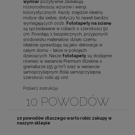
wymiar
pozytywnie zaskakują
różnorodnością wzorów i wersji
kolorystycznych. Każdy znajdzie idealny
motyw dla siebie, dotyczy to nawet bardzo
wymagających osób.
Fototapety na ścianę
są sprzedawane w rolkach o szerokości 50
cm. Powstają z bezpiecznych, przyjaznych
środowisku materiałów, dzięki czemu
idealnie sprawdzają się jako dekoracje w
całym domu – także w pokojach
dziecięcych. Nasze
fototapety
są dostępne
również w wariancie Premium (flizelina o
gramaturze 155 g/m²) oraz w wariancie
samoprzylepnym (folia samoprzylepna,
szerokość rolki 49 cm).
Pobierz instrukcję
10 POWODÓW
10 powodów dlaczego warto robić zakupy w
naszym sklepie