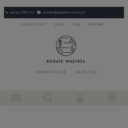
+48 510 668 012
kontakt@bogatewnetrza.pl
DLACZEGO MY?
BLOG
FAQ
KONTAKT
ZAREJESTRUJ SIĘ
ZALOGUJ SIĘ