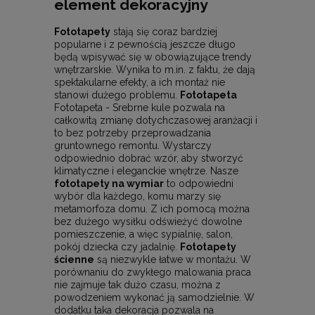
element dekoracyjny
Fototapety
stają się coraz bardziej
popularne i z pewnością jeszcze długo
będą wpisywać się w obowiązujące trendy
wnętrzarskie. Wynika to m.in. z faktu, że dają
spektakularne efekty, a ich montaż nie
stanowi dużego problemu.
Fototapeta
Fototapeta - Srebrne kule pozwala na
całkowitą zmianę dotychczasowej aranżacji i
to bez potrzeby przeprowadzania
gruntownego remontu. Wystarczy
odpowiednio dobrać wzór, aby stworzyć
klimatyczne i eleganckie wnętrze. Nasze
fototapety na wymiar
to odpowiedni
wybór dla każdego, komu marzy się
metamorfoza domu. Z ich pomocą można
bez dużego wysiłku odświeżyć dowolne
pomieszczenie, a więc sypialnię, salon,
pokój dziecka czy jadalnię.
Fototapety
ścienne
są niezwykle łatwe w montażu. W
porównaniu do zwykłego malowania praca
nie zajmuje tak dużo czasu, można z
powodzeniem wykonać ją samodzielnie. W
dodatku taka dekoracja pozwala na