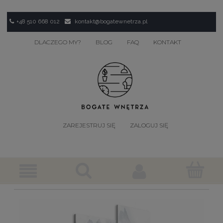
+48 510 668 012
kontakt@bogatewnetrza.pl
DLACZEGO MY?
BLOG
FAQ
KONTAKT
ZAREJESTRUJ SIĘ
ZALOGUJ SIĘ