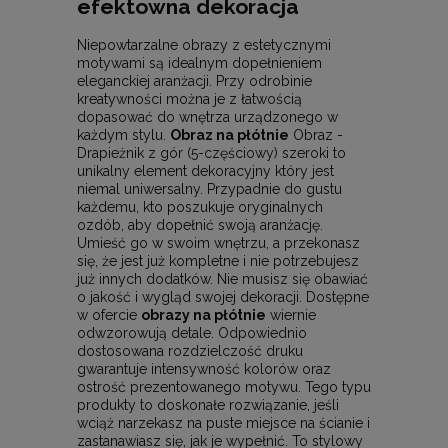
efektowna dekoracja
Niepowtarzalne obrazy z estetycznymi
motywami są idealnym dopełnieniem
eleganckiej aranżacji. Przy odrobinie
kreatywności można je z łatwością
dopasować do wnętrza urządzonego w
każdym stylu.
Obraz na płótnie
Obraz -
Drapieżnik z gór (5-częściowy) szeroki to
unikalny element dekoracyjny który jest
niemal uniwersalny. Przypadnie do gustu
każdemu, kto poszukuje oryginalnych
ozdób, aby dopełnić swoją aranżację.
Umieść go w swoim wnętrzu, a przekonasz
się, że jest już kompletne i nie potrzebujesz
już innych dodatków. Nie musisz się obawiać
o jakość i wygląd swojej dekoracji. Dostępne
w ofercie
obrazy na płótnie
wiernie
odwzorowują detale. Odpowiednio
dostosowana rozdzielczość druku
gwarantuje intensywność kolorów oraz
ostrość prezentowanego motywu. Tego typu
produkty to doskonałe rozwiązanie, jeśli
wciąż narzekasz na puste miejsce na ścianie i
zastanawiasz się, jak je wypełnić. To stylowy