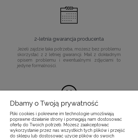
2-letnia gwarancja producenta
Jeżeli zajdzie taka potrzeba, możesz bez problemu
skorzystać z 2 letniej gwarancji. Mail z dokładnym
opisem problemu i ewentualnymi zdjęciami to
jedyne formalności.
Dbamy o Twoją prywatność
Pliki cookies i pokrewne im technologie umożliwiają
100% satysfakcji z zakupu
poprawne działanie strony i pomagają nam dostosować
ofertę do Twoich potrzeb. Możesz zaakceptować
Ponieważ naszą misją jest dostarczenie
wykorzystanie przez nas wszystkich tych plików i przejść
wartościowych i wysokiej jakości produktów, które
do sklepu lub dostosować użycie plików do swoich
służyć będą przez wiele lat.