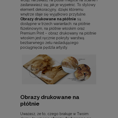
wciąż narzekasz na puste miejsce na ścianie i
zastanawiasz się, jak je wypełnić. To stylowy
element dekoracyjny, dzięki któremu
wnętrze staje się wyjątkowo przytulne.
Obrazy drukowane na płótnie
są
dostępne w trzech wariantach: na płótnie
flizelinowym, na płótnie włoskim oraz
Premium Print – obraz drukowany na płótnie
włoskim jest ręcznie pokryty warstwą
bezbarwnego żelu naśladującego
pociągnięcia pędzla artysty.
Obrazy drukowane na
płótnie
Uważasz, że to, czego brakuje w Twoim