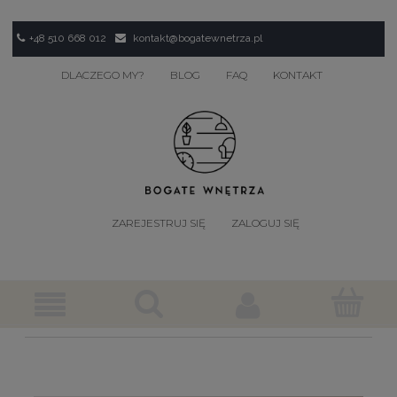
+48 510 668 012
kontakt@bogatewnetrza.pl
DLACZEGO MY?
BLOG
FAQ
KONTAKT
ZAREJESTRUJ SIĘ
ZALOGUJ SIĘ