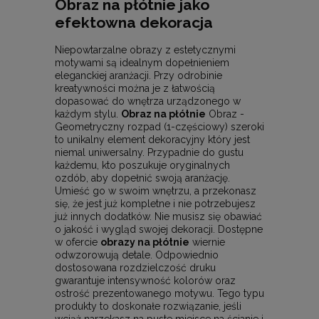
Obraz na płótnie jako
efektowna dekoracja
Niepowtarzalne obrazy z estetycznymi
motywami są idealnym dopełnieniem
eleganckiej aranżacji. Przy odrobinie
kreatywności można je z łatwością
dopasować do wnętrza urządzonego w
każdym stylu.
Obraz na płótnie
Obraz -
Geometryczny rozpad (1-częściowy) szeroki
to unikalny element dekoracyjny który jest
niemal uniwersalny. Przypadnie do gustu
każdemu, kto poszukuje oryginalnych
ozdób, aby dopełnić swoją aranżację.
Umieść go w swoim wnętrzu, a przekonasz
się, że jest już kompletne i nie potrzebujesz
już innych dodatków. Nie musisz się obawiać
o jakość i wygląd swojej dekoracji. Dostępne
w ofercie
obrazy na płótnie
wiernie
odwzorowują detale. Odpowiednio
dostosowana rozdzielczość druku
gwarantuje intensywność kolorów oraz
ostrość prezentowanego motywu. Tego typu
produkty to doskonałe rozwiązanie, jeśli