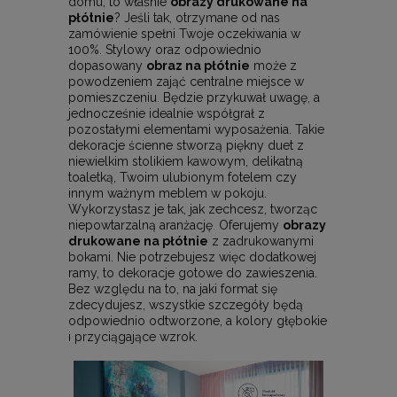
domu, to właśnie
obrazy drukowane na
płótnie
? Jeśli tak, otrzymane od nas
zamówienie spełni Twoje oczekiwania w
100%. Stylowy oraz odpowiednio
dopasowany
obraz na płótnie
może z
powodzeniem zająć centralne miejsce w
pomieszczeniu. Będzie przykuwał uwagę, a
jednocześnie idealnie współgrał z
pozostałymi elementami wyposażenia. Takie
dekoracje ścienne stworzą piękny duet z
niewielkim stolikiem kawowym, delikatną
toaletką, Twoim ulubionym fotelem czy
innym ważnym meblem w pokoju.
Wykorzystasz je tak, jak zechcesz, tworząc
niepowtarzalną aranżację. Oferujemy
obrazy
drukowane na płótnie
z zadrukowanymi
bokami. Nie potrzebujesz więc dodatkowej
ramy, to dekoracje gotowe do zawieszenia.
Bez względu na to, na jaki format się
zdecydujesz, wszystkie szczegóły będą
odpowiednio odtworzone, a kolory głębokie
i przyciągające wzrok.