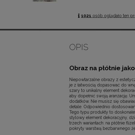
1021
osób oglądało ten pr
OPIS
Obraz na płótnie jak
Niepowtarzalne obrazy z estetyc
je z łatwością dopasować do wn
szary to unikalny element dekora
aby dopełnić swoją aranżację. Um
dodatków. Nie musisz się obawiać
detale. Odpowiednio dostosowan
Tego typu produkty to doskonałe r
stylowy element dekoracyjny, dzi
trzech wariantach: na płótnie fli
pokryty warstwą bezbarwnego żel