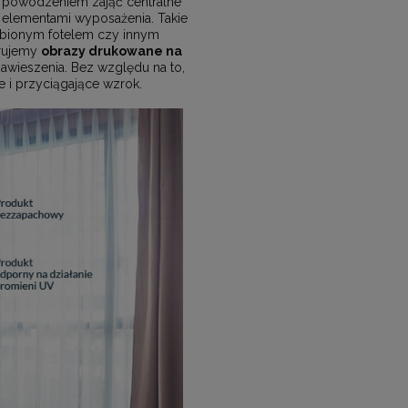
powodzeniem zająć centralne
 elementami wyposażenia. Takie
lubionym fotelem czy innym
erujemy
obrazy drukowane na
wieszenia. Bez względu na to,
 i przyciągające wzrok.