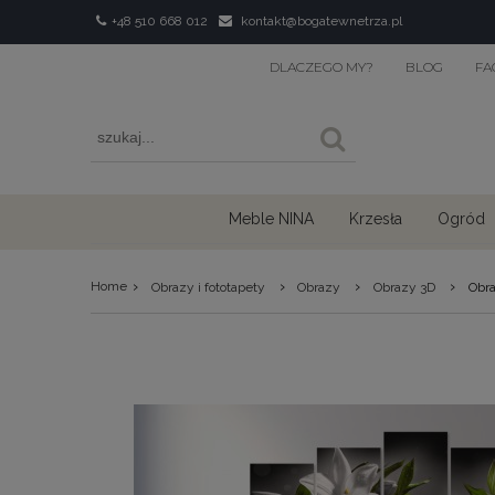
+48 510 668 012
kontakt@bogatewnetrza.pl
DLACZEGO MY?
BLOG
FA
Meble NINA
Krzesła
Ogród
›
›
›
›
Home
Obrazy i fototapety
Obrazy
Obrazy 3D
Obra