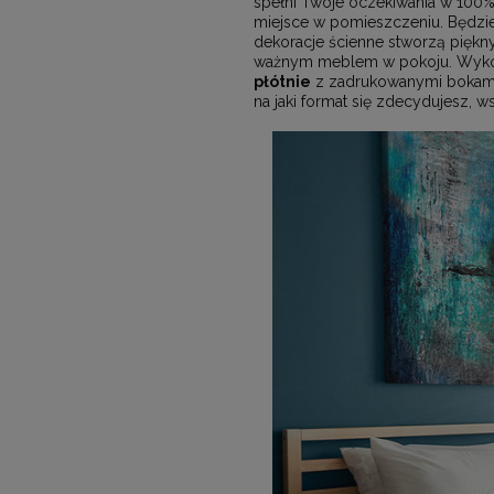
spełni Twoje oczekiwania w 100
miejsce w pomieszczeniu. Będzie
dekoracje ścienne stworzą piękn
ważnym meblem w pokoju. Wykorzy
płótnie
z zadrukowanymi bokami.
na jaki format się zdecydujesz, 