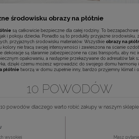
ne środowisku obrazy na płótnie
ótnie
są całkowicie bezpieczne dla całej rodziny. To bezzapachowe 
jak i pokoju dziecka. Ponadto są to produkty przyjazne środowisku,
ych, przyjaznych środowisku materiałów. Wszystkie
obrazy na płót
kolory nie tracą swojej intensywności i zawieszona na ścianie ozdob
e dekoracje są starannie zabezpieczone na czas transportu, aby nic i
ecznym opakowaniu, a następnie przekazywane do adresatów tak szy
yka, dzięki czemu możesz wprowadzić do swojego domu harmonię i sp
 płótnie
tworzą w domu zupełnie inny, bardzo przyjemny klimat i o
10 POWODÓW
10 powodów dlaczego warto robić zakupy w naszym sklepie
w
ch wysokiej
Masz pytani