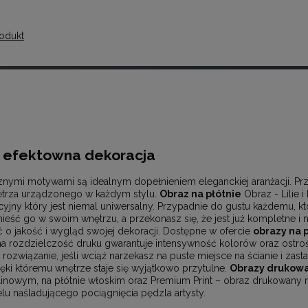
odukt
o efektowna dekoracja
znymi motywami są idealnym dopełnieniem eleganckiej aranżacji. Pr
ętrza urządzonego w każdym stylu.
Obraz na płótnie
Obraz - Lilie i
cyjny który jest niemal uniwersalny. Przypadnie do gustu każdemu, 
ieść go w swoim wnętrzu, a przekonasz się, że jest już kompletne i n
 o jakość i wygląd swojej dekoracji. Dostępne w ofercie
obrazy na 
a rozdzielczość druku gwarantuje intensywność kolorów oraz ostr
ozwiązanie, jeśli wciąż narzekasz na puste miejsce na ścianie i zastan
ęki któremu wnętrze staje się wyjątkowo przytulne.
Obrazy drukowa
zelinowym, na płótnie włoskim oraz Premium Print – obraz drukowany n
u naśladującego pociągnięcia pędzla artysty.