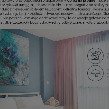
%. Stylowy oraz odpowiednio dopasowany
obraz na płótnie
może z 
 przykuwał uwagę, a jednocześnie idealnie współgrał z pozostałymi
y duet z niewielkim stolikiem kawowym, delikatną toaletką, Twoim u
stasz je tak, jak zechcesz, tworząc niepowtarzalną aranżację. Of
 Nie potrzebujesz więc dodatkowej ramy, to dekoracje gotowe do za
wszystkie szczegóły będą odpowiednio odtworzone, a kolory głębokie