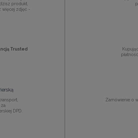
dzisz produkt,
p
z więcej zdjęć -
ncją Trusted
Kupują
płatnośc
ierską
ransport,
Zamówienie o w
 za
rskiej DPD.