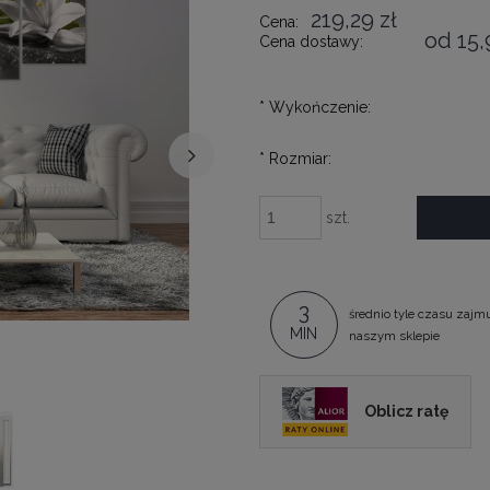
219,29 zł
Cena:
od 15,
Cena dostawy:
*
Wykończenie:
*
Rozmiar:
szt.
3
średnio tyle czasu zajm
MIN
naszym sklepie
Oblicz ratę