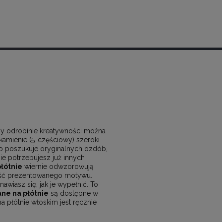
zy odrobinie kreatywności można
 kamienie (5-częściowy) szeroki
kto poszukuje oryginalnych ozdób,
ie potrzebujesz już innych
płótnie
wiernie odwzorowują
ość prezentowanego motywu.
awiasz się, jak je wypełnić. To
ne na płótnie
są dostępne w
a płótnie włoskim jest ręcznie