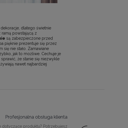
dekoracje, dlatego świetnie
 z ramą powstającą z
nie
są zabezpieczone przed
a pięknie prezentuje się przez
m się nie stało. Zamawiane
bko, jak to możliwe. Cechuje je
rawić, że stanie się niezwykle
żywiają nawet najbardziej
Profesjonalna obsługa klienta
e dotyczące produktu? Potrzebujesz