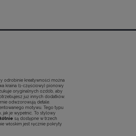
zy odrobinie kreatywności można
a kraina (1-częściowy) pionowy
szukuje oryginalnych ozdób, aby
potrzebujesz już innych dodatków.
rnie odwzorowują detale.
zentowanego motywu. Tego typu
, jak je wypełnić. To stylowy
łótnie
są dostępne w trzech
ie włoskim jest ręcznie pokryty