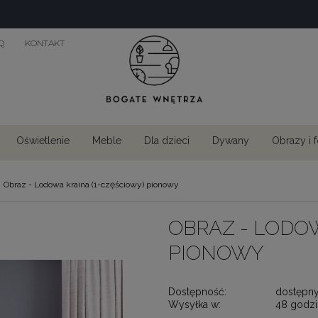
Q
KONTAKT
Oświetlenie
Meble
Dla dzieci
Dywany
Obrazy i 
Obraz - Lodowa kraina (1-częściowy) pionowy
OBRAZ - LODOW
PIONOWY
Dostępność:
dostępn
Wysyłka w:
48 godzi