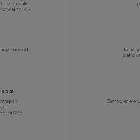
dzisz produkt,
p
z więcej zdjęć -
ncją Trusted
Kupują
płatnośc
ierską
ransport,
Zamówienie o w
 za
rskiej DPD.