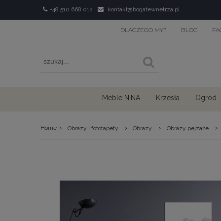
+48 510 668 012
kontakt@bogatewnetrza.pl
DLACZEGO MY?
BLOG
FA
Meble NINA
Krzesła
Ogród
›
›
›
›
Home
Obrazy i fototapety
Obrazy
Obrazy pejzaże