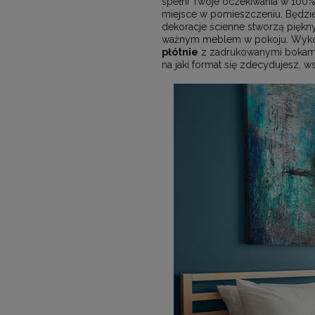
spełni Twoje oczekiwania w 100
miejsce w pomieszczeniu. Będzie
dekoracje ścienne stworzą piękn
ważnym meblem w pokoju. Wykorzy
płótnie
z zadrukowanymi bokami.
na jaki format się zdecydujesz, 