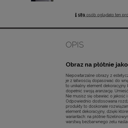
589
osób oglądało ten pr
OPIS
Obraz na płótnie jak
Niepowtarzalne obrazy z estetyc
je z łatwością dopasować do wn
to unikalny element dekoracyjny 
dopełnić swoją aranżację. Umieść
Nie musisz się obawiać o jakość 
Odpowiednio dostosowana rozdzi
produkty to doskonałe rozwiązanie
element dekoracyjny, dzięki któr
wariantach: na płótnie flizelinow
warstwą bezbarwnego żelu naślad