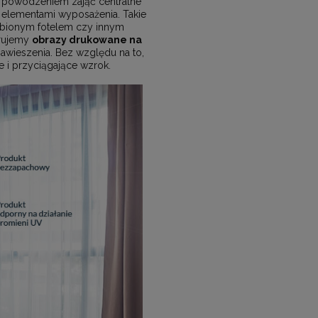
powodzeniem zająć centralne
 elementami wyposażenia. Takie
lubionym fotelem czy innym
erujemy
obrazy drukowane na
wieszenia. Bez względu na to,
 i przyciągające wzrok.