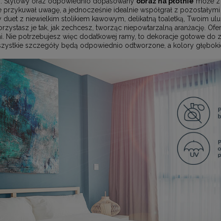
%. Stylowy oraz odpowiednio dopasowany
obraz na płótnie
może z 
 przykuwał uwagę, a jednocześnie idealnie współgrał z pozostałymi
y duet z niewielkim stolikiem kawowym, delikatną toaletką, Twoim u
stasz je tak, jak zechcesz, tworząc niepowtarzalną aranżację. Of
 Nie potrzebujesz więc dodatkowej ramy, to dekoracje gotowe do za
wszystkie szczegóły będą odpowiednio odtworzone, a kolory głębokie