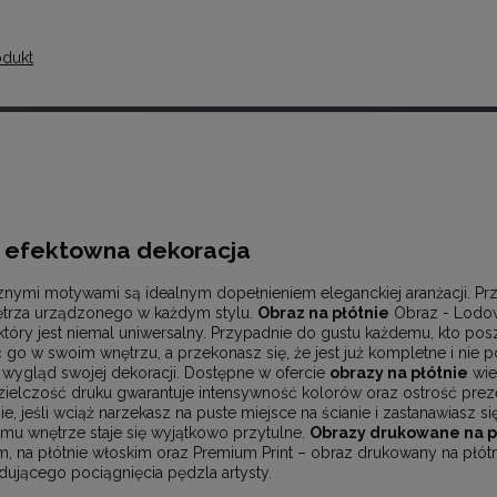
odukt
o efektowna dekoracja
znymi motywami są idealnym dopełnieniem eleganckiej aranżacji. Pr
ętrza urządzonego w każdym stylu.
Obraz na płótnie
Obraz - Lodow
który jest niemal uniwersalny. Przypadnie do gustu każdemu, kto po
 go w swoim wnętrzu, a przekonasz się, że jest już kompletne i nie 
i wygląd swojej dekoracji. Dostępne w ofercie
obrazy na płótnie
wie
elczość druku gwarantuje intensywność kolorów oraz ostrość pre
, jeśli wciąż narzekasz na puste miejsce na ścianie i zastanawiasz się
emu wnętrze staje się wyjątkowo przytulne.
Obrazy drukowane na p
ym, na płótnie włoskim oraz Premium Print – obraz drukowany na płótn
ującego pociągnięcia pędzla artysty.