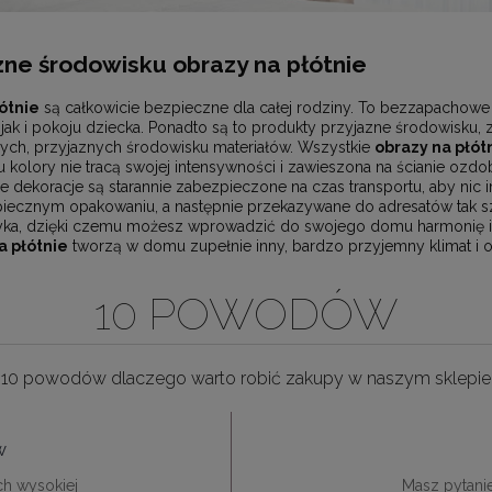
ne środowisku obrazy na płótnie
ótnie
są całkowicie bezpieczne dla całej rodziny. To bezzapachowe 
jak i pokoju dziecka. Ponadto są to produkty przyjazne środowisku,
ych, przyjaznych środowisku materiałów. Wszystkie
obrazy na płót
kolory nie tracą swojej intensywności i zawieszona na ścianie ozdob
e dekoracje są starannie zabezpieczone na czas transportu, aby nic i
ecznym opakowaniu, a następnie przekazywane do adresatów tak szy
yka, dzięki czemu możesz wprowadzić do swojego domu harmonię i sp
 płótnie
tworzą w domu zupełnie inny, bardzo przyjemny klimat i o
10 POWODÓW
10 powodów dlaczego warto robić zakupy w naszym sklepie
w
ch wysokiej
Masz pytani