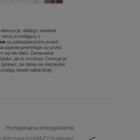
dekoracje, dlatego świetnie
 z ramą powstającą z
nie
są zabezpieczone przed
a pięknie prezentuje się przez
m się nie stało. Zamawiane
bko, jak to możliwe. Cechuje je
rawić, że stanie się niezwykle
żywiają nawet najbardziej
Profesjonalna obsługa klienta
e dotyczące produktu? Potrzebujesz