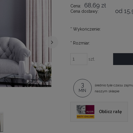
68,69 zł
Cena:
od 15,
Cena dostawy:
*
Wykończenie:
*
Rozmiar:
szt.
3
średnio tyle czasu zajm
MIN
naszym sklepie
Oblicz ratę