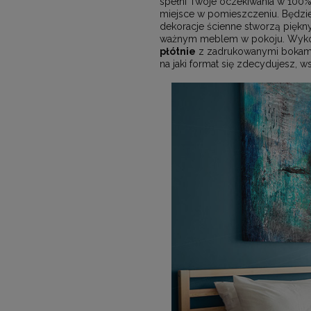
spełni Twoje oczekiwania w 100
miejsce w pomieszczeniu. Będzie
dekoracje ścienne stworzą piękn
ważnym meblem w pokoju. Wykorzy
płótnie
z zadrukowanymi bokami.
na jaki format się zdecydujesz, 