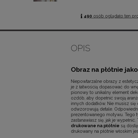
490
osób oglądało ten pr
OPIS
Obraz na płótnie jak
Niepowtarzalne obrazy z estetyc
je z łatwością dopasować do wn
pionowy to unikalny element deko
ozdób, aby dopełnić swoją aranża
innych dodatków. Nie musisz się 
odwzorowują detale. Odpowiedni
prezentowanego motywu. Tego typu
zastanawiasz się, jak je wypełnić
drukowane na płótnie
są dostęp
drukowany na płótnie włoskim jes