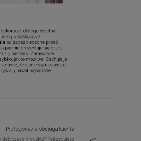
dekoracje, dlatego świetnie
 z ramą powstającą z
nie
są zabezpieczone przed
a pięknie prezentuje się przez
m się nie stało. Zamawiane
bko, jak to możliwe. Cechuje je
rawić, że stanie się niezwykle
żywiają nawet najbardziej
Profesjonalna obsługa klienta
e dotyczące produktu? Potrzebujesz