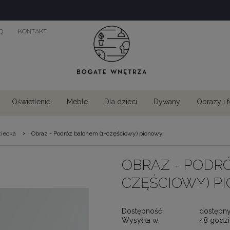
Q
KONTAKT
Oświetlenie
Meble
Dla dzieci
Dywany
Obrazy i 
›
ziecka
Obraz - Podróz balonem (1-częściowy) pionowy
OBRAZ - PODRÓ
CZĘŚCIOWY) P
Dostępność:
dostępn
Wysyłka w:
48 godzi