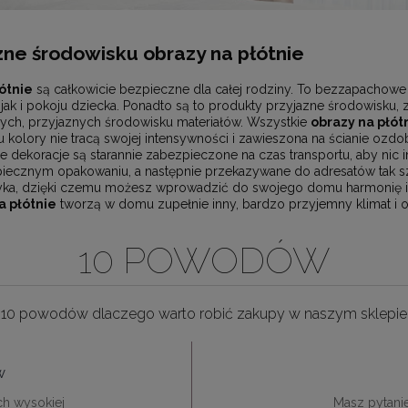
ne środowisku obrazy na płótnie
ótnie
są całkowicie bezpieczne dla całej rodziny. To bezzapachowe 
jak i pokoju dziecka. Ponadto są to produkty przyjazne środowisku,
ych, przyjaznych środowisku materiałów. Wszystkie
obrazy na płót
kolory nie tracą swojej intensywności i zawieszona na ścianie ozdob
e dekoracje są starannie zabezpieczone na czas transportu, aby nic i
ecznym opakowaniu, a następnie przekazywane do adresatów tak szy
yka, dzięki czemu możesz wprowadzić do swojego domu harmonię i sp
 płótnie
tworzą w domu zupełnie inny, bardzo przyjemny klimat i o
10 POWODÓW
10 powodów dlaczego warto robić zakupy w naszym sklepie
w
ch wysokiej
Masz pytani