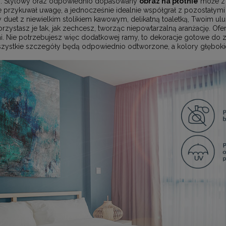
%. Stylowy oraz odpowiednio dopasowany
obraz na płótnie
może z 
 przykuwał uwagę, a jednocześnie idealnie współgrał z pozostałymi
y duet z niewielkim stolikiem kawowym, delikatną toaletką, Twoim u
stasz je tak, jak zechcesz, tworząc niepowtarzalną aranżację. Of
 Nie potrzebujesz więc dodatkowej ramy, to dekoracje gotowe do za
wszystkie szczegóły będą odpowiednio odtworzone, a kolory głębokie