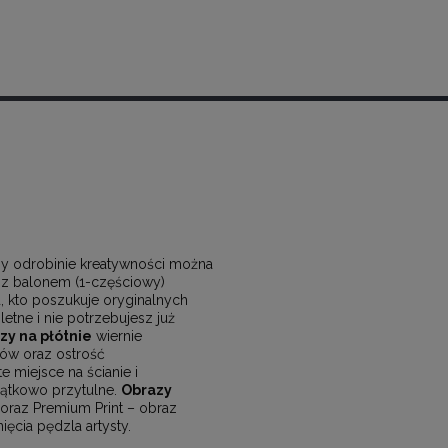
zy odrobinie kreatywności można
z balonem (1-częściowy)
, kto poszukuje oryginalnych
etne i nie potrzebujesz już
zy na płótnie
wiernie
ów oraz ostrość
 miejsce na ścianie i
yjątkowo przytulne.
Obrazy
 oraz Premium Print – obraz
ęcia pędzla artysty.