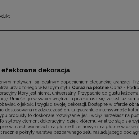
odukt
o efektowna dekoracja
znymi motywami są idealnym dopełnieniem eleganckiej aranżacji. Pr
ętrza urządzonego w każdym stylu.
Obraz na płótnie
Obraz - Podró
racyjny który jest niemal uniwersalny. Przypadnie do gustu każdemu
cję. Umieść go w swoim wnętrzu, a przekonasz się, że jest już kompl
obawiać o jakość i wygląd swojej dekoracji. Dostępne w ofercie
obra
o dostosowana rozdzielczość druku gwarantuje intensywność kolor
 produkty to doskonałe rozwiązanie, jeśli wciąż narzekasz na puste
. To stylowy element dekoracyjny, dzięki któremu wnętrze staje się w
ne w trzech wariantach: na płótnie flizelinowym, na płótnie włoskim
t ręcznie pokryty warstwą bezbarwnego żelu naśladującego pociągni