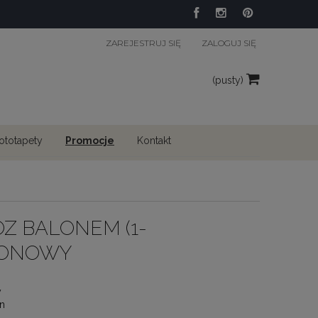
ZAREJESTRUJ SIĘ
ZALOGUJ SIĘ
(pusty)
fototapety
Promocje
Kontakt
Z BALONEM (1-
IONOWY
y
n