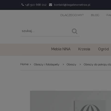
+48 510 668 012
kontakt@bogatewnetrza.pl
DLACZEGO MY?
BLOG
FA
Meble NINA
Krzesła
Ogród
›
›
›
Home
Obrazy i fototapety
Obrazy
Obrazy do pokoju d