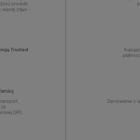
dzisz produkt,
p
z więcej zdjęć -
ncją Trusted
Kupują
płatnośc
ierską
ransport,
Zamówienie o w
 za
rskiej DPD.