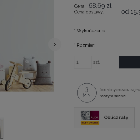
68,69 zł
Cena:
od 15,
Cena dostawy:
*
Wykończenie:
*
Rozmiar:
szt.
3
średnio tyle czasu zajm
MIN
naszym sklepie
Oblicz ratę