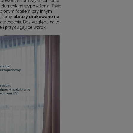
powodzeniem zająć centralne
 elementami wyposażenia. Takie
lubionym fotelem czy innym
erujemy
obrazy drukowane na
wieszenia. Bez względu na to,
 i przyciągające wzrok.