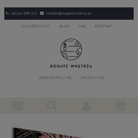
+48 510 668 012
kontakt@bogatewnetrza.pl
DLACZEGO MY?
BLOG
FAQ
KONTAKT
ZAREJESTRUJ SIĘ
ZALOGUJ SIĘ