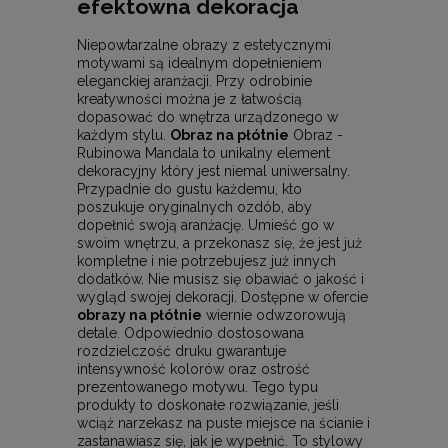
efektowna dekoracja
Niepowtarzalne obrazy z estetycznymi
motywami są idealnym dopełnieniem
eleganckiej aranżacji. Przy odrobinie
kreatywności można je z łatwością
dopasować do wnętrza urządzonego w
każdym stylu.
Obraz na płótnie
Obraz -
Rubinowa Mandala to unikalny element
dekoracyjny który jest niemal uniwersalny.
Przypadnie do gustu każdemu, kto
poszukuje oryginalnych ozdób, aby
dopełnić swoją aranżację. Umieść go w
swoim wnętrzu, a przekonasz się, że jest już
kompletne i nie potrzebujesz już innych
dodatków. Nie musisz się obawiać o jakość i
wygląd swojej dekoracji. Dostępne w ofercie
obrazy na płótnie
wiernie odwzorowują
detale. Odpowiednio dostosowana
rozdzielczość druku gwarantuje
intensywność kolorów oraz ostrość
prezentowanego motywu. Tego typu
produkty to doskonałe rozwiązanie, jeśli
wciąż narzekasz na puste miejsce na ścianie i
zastanawiasz się, jak je wypełnić. To stylowy