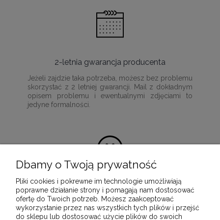
2-letnia gwarancja producenta
Jeżeli zajdzie taka potrzeba, możesz bez problemu
skorzystać z 2 letniej gwarancji. Mail z dokładnym
opisem problemu i ewentualnymi zdjęciami to
jedyne formalności.
Dbamy o Twoją prywatność
Pliki cookies i pokrewne im technologie umożliwiają
100% satysfakcji z zakupu
poprawne działanie strony i pomagają nam dostosować
ofertę do Twoich potrzeb. Możesz zaakceptować
Ponieważ naszą misją jest dostarczenie
wykorzystanie przez nas wszystkich tych plików i przejść
wartościowych i wysokiej jakości produktów, które
do sklepu lub dostosować użycie plików do swoich
służyć będą przez wiele lat.