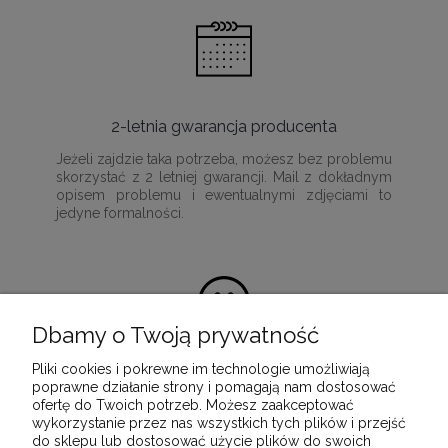
2-letnia gwarancja producenta
Jeżeli zajdzie taka potrzeba, możesz bez problemu
skorzystać z 2 letniej gwarancji. Mail z dokładnym
opisem problemu i ewentualnymi zdjęciami to
jedyne formalności.
Dbamy o Twoją prywatność
Pliki cookies i pokrewne im technologie umożliwiają
100% satysfakcji z zakupu
poprawne działanie strony i pomagają nam dostosować
ofertę do Twoich potrzeb. Możesz zaakceptować
Ponieważ naszą misją jest dostarczenie
wykorzystanie przez nas wszystkich tych plików i przejść
wartościowych i wysokiej jakości produktów, które
do sklepu lub dostosować użycie plików do swoich
służyć będą przez wiele lat.