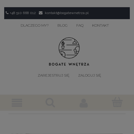
+48 510 668 012
kontakt@bogatewnetrza.pl
DLACZEGO MY?
BLOG
FAQ
KONTAKT
ZAREJESTRUJ SIĘ
ZALOGUJ SIĘ