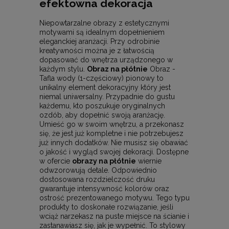
efektowna dekoracja
Niepowtarzalne obrazy z estetycznymi
motywami są idealnym dopełnieniem
eleganckiej aranżacji. Przy odrobinie
kreatywności można je z łatwością
dopasować do wnętrza urządzonego w
każdym stylu.
Obraz na płótnie
Obraz -
Tafla wody (1-częściowy) pionowy to
unikalny element dekoracyjny który jest
niemal uniwersalny. Przypadnie do gustu
każdemu, kto poszukuje oryginalnych
ozdób, aby dopełnić swoją aranżację.
Umieść go w swoim wnętrzu, a przekonasz
się, że jest już kompletne i nie potrzebujesz
już innych dodatków. Nie musisz się obawiać
o jakość i wygląd swojej dekoracji. Dostępne
w ofercie
obrazy na płótnie
wiernie
odwzorowują detale. Odpowiednio
dostosowana rozdzielczość druku
gwarantuje intensywność kolorów oraz
ostrość prezentowanego motywu. Tego typu
produkty to doskonałe rozwiązanie, jeśli
wciąż narzekasz na puste miejsce na ścianie i
zastanawiasz się, jak je wypełnić. To stylowy