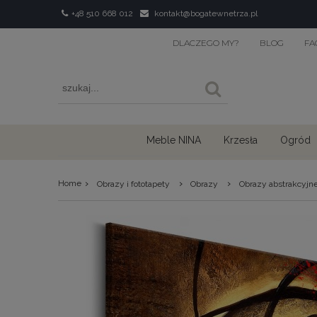
+48 510 668 012
kontakt@bogatewnetrza.pl
DLACZEGO MY?
BLOG
FA
Meble NINA
Krzesła
Ogród
›
›
›
Home
Obrazy i fototapety
Obrazy
Obrazy abstrakcyjn