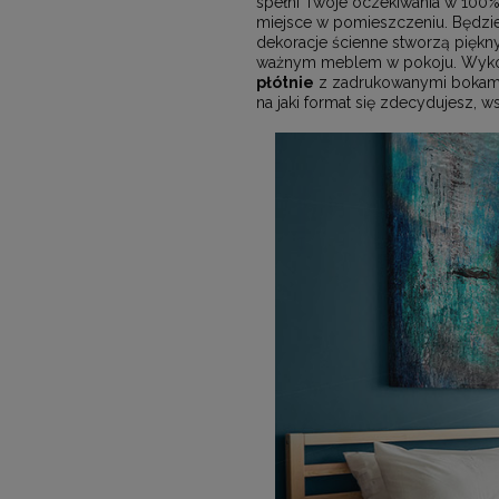
spełni Twoje oczekiwania w 100
miejsce w pomieszczeniu. Będzie
dekoracje ścienne stworzą piękn
ważnym meblem w pokoju. Wykorzy
płótnie
z zadrukowanymi bokami.
na jaki format się zdecydujesz, 