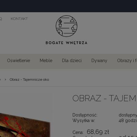
Q
KONTAKT
Oświetlenie
Meble
Dla dzieci
Dywany
Obrazy i 
›
e
Obraz - Tajemnicze oko
OBRAZ - TAJE
Dostępność:
dostępn
Wysyłka w:
48 godzi
68,69 zł
Cena: