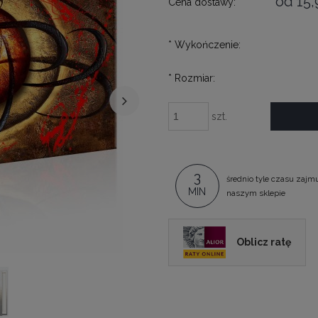
od 15,
Cena dostawy:
*
Wykończenie:
*
Rozmiar:
szt.
3
średnio tyle czasu zajm
MIN
naszym sklepie
Oblicz ratę