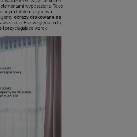
powodzeniem zająć centralne
 elementami wyposażenia. Takie
lubionym fotelem czy innym
erujemy
obrazy drukowane na
wieszenia. Bez względu na to,
 i przyciągające wzrok.