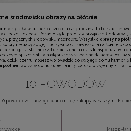
ne środowisku obrazy na płótnie
ótnie
są całkowicie bezpieczne dla całej rodziny. To bezzapachowe 
jak i pokoju dziecka. Ponadto są to produkty przyjazne środowisku,
ych, przyjaznych środowisku materiałów. Wszystkie
obrazy na płót
kolory nie tracą swojej intensywności i zawieszona na ścianie ozdob
e dekoracje są starannie zabezpieczone na czas transportu, aby nic i
ecznym opakowaniu, a następnie przekazywane do adresatów tak szy
yka, dzięki czemu możesz wprowadzić do swojego domu harmonię i sp
 płótnie
tworzą w domu zupełnie inny, bardzo przyjemny klimat i o
10 POWODÓW
10 powodów dlaczego warto robić zakupy w naszym sklepie
w
ch wysokiej
Masz pytani