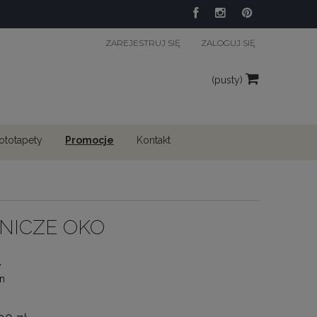
ZAREJESTRUJ SIĘ
ZALOGUJ SIĘ
(pusty)
fototapety
Promocje
Kontakt
MNICZE OKO
y
n