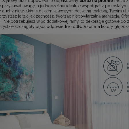
%. Stylowy oraz odpowiednio dopasowany
obraz na płótnie
może z 
 przykuwał uwagę, a jednocześnie idealnie współgrał z pozostałymi
y duet z niewielkim stolikiem kawowym, delikatną toaletką, Twoim u
stasz je tak, jak zechcesz, tworząc niepowtarzalną aranżację. Of
 Nie potrzebujesz więc dodatkowej ramy, to dekoracje gotowe do za
wszystkie szczegóły będą odpowiednio odtworzone, a kolory głębokie