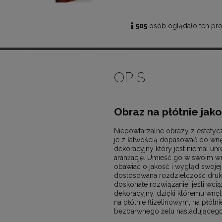
505
osób oglądało ten pr
OPIS
Obraz na płótnie jak
Niepowtarzalne obrazy z estetyc
je z łatwością dopasować do wn
dekoracyjny który jest niemal un
aranżację. Umieść go w swoim wnęt
obawiać o jakość i wygląd swojej
dostosowana rozdzielczość druk
doskonałe rozwiązanie, jeśli wcią
dekoracyjny, dzięki któremu wnęt
na płótnie flizelinowym, na płót
bezbarwnego żelu naśladującego 