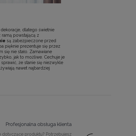
dekoracje, dlatego świetnie
 z ramą powstającą z
nie
są zabezpieczone przed
a pięknie prezentuje się przez
m się nie stało. Zamawiane
bko, jak to możliwe. Cechuje je
rawić, że stanie się niezwykle
żywiają nawet najbardziej
Profesjonalna obsługa klienta
e dotyczące produktu? Potrzebujesz