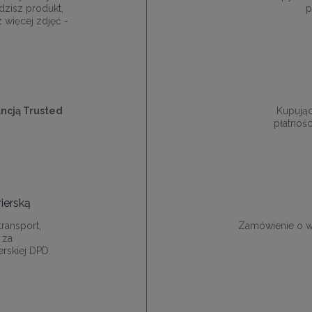
dzisz produkt,
p
z więcej zdjęć -
ncją Trusted
Kupują
płatnośc
ierską
ransport,
Zamówienie o w
 za
rskiej DPD.