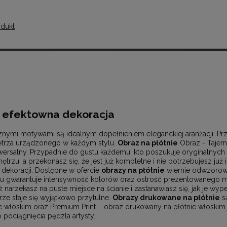
odukt
o efektowna dekoracja
znymi motywami są idealnym dopełnieniem eleganckiej aranżacji. Pr
ętrza urządzonego w każdym stylu.
Obraz na płótnie
Obraz - Tajemn
iwersalny. Przypadnie do gustu każdemu, kto poszukuje oryginalnyc
rzu, a przekonasz się, że jest już kompletne i nie potrzebujesz już
 dekoracji. Dostępne w ofercie
obrazy na płótnie
wiernie odwzorow
u gwarantuje intensywność kolorów oraz ostrość prezentowanego m
ż narzekasz na puste miejsce na ścianie i zastanawiasz się, jak je wyp
rze staje się wyjątkowo przytulne.
Obrazy drukowane na płótnie
są
nie włoskim oraz Premium Print – obraz drukowany na płótnie włoskim 
pociągnięcia pędzla artysty.