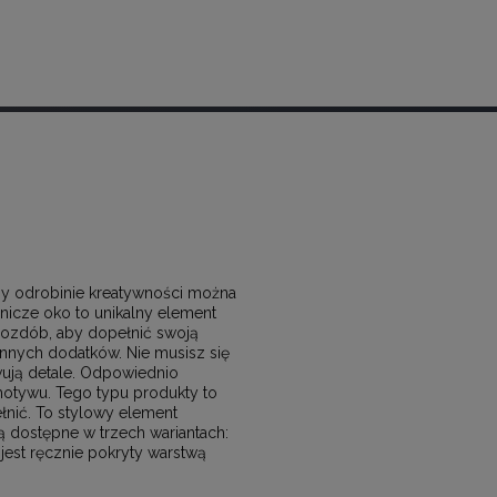
zy odrobinie kreatywności można
icze oko to unikalny element
h ozdób, aby dopełnić swoją
 innych dodatków. Nie musisz się
ują detale. Odpowiednio
otywu. Tego typu produkty to
ełnić. To stylowy element
 dostępne w trzech wariantach:
jest ręcznie pokryty warstwą