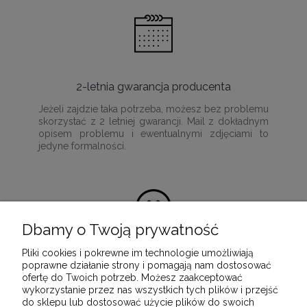
2-letnia gwarancja producenta
Jeżeli zajdzie taka potrzeba, możesz bez problemu
skorzystać z 2 letniej gwarancji. Mail z dokładnym
opisem problemu i ewentualnymi zdjęciami to
jedyne formalności.
Dbamy o Twoją prywatność
Pliki cookies i pokrewne im technologie umożliwiają
100% satysfakcji z zakupu
poprawne działanie strony i pomagają nam dostosować
ofertę do Twoich potrzeb. Możesz zaakceptować
Ponieważ naszą misją jest dostarczenie
wykorzystanie przez nas wszystkich tych plików i przejść
wartościowych i wysokiej jakości produktów, które
do sklepu lub dostosować użycie plików do swoich
służyć będą przez wiele lat.