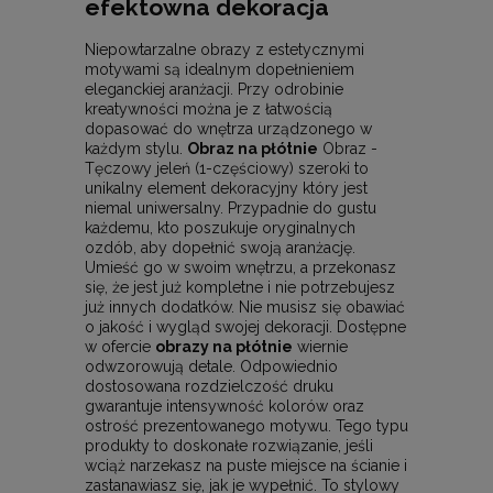
efektowna dekoracja
Niepowtarzalne obrazy z estetycznymi
motywami są idealnym dopełnieniem
eleganckiej aranżacji. Przy odrobinie
kreatywności można je z łatwością
dopasować do wnętrza urządzonego w
każdym stylu.
Obraz na płótnie
Obraz -
Tęczowy jeleń (1-częściowy) szeroki to
unikalny element dekoracyjny który jest
niemal uniwersalny. Przypadnie do gustu
każdemu, kto poszukuje oryginalnych
ozdób, aby dopełnić swoją aranżację.
Umieść go w swoim wnętrzu, a przekonasz
się, że jest już kompletne i nie potrzebujesz
już innych dodatków. Nie musisz się obawiać
o jakość i wygląd swojej dekoracji. Dostępne
w ofercie
obrazy na płótnie
wiernie
odwzorowują detale. Odpowiednio
dostosowana rozdzielczość druku
gwarantuje intensywność kolorów oraz
ostrość prezentowanego motywu. Tego typu
produkty to doskonałe rozwiązanie, jeśli
wciąż narzekasz na puste miejsce na ścianie i
zastanawiasz się, jak je wypełnić. To stylowy