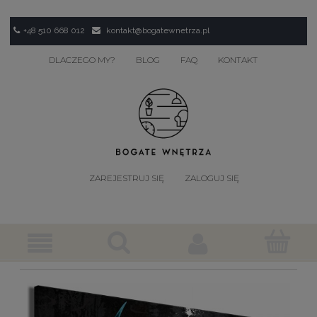
+48 510 668 012
kontakt@bogatewnetrza.pl
DLACZEGO MY?
BLOG
FAQ
KONTAKT
ZAREJESTRUJ SIĘ
ZALOGUJ SIĘ