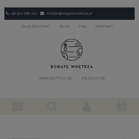
+48 510 668 012
kontakt@bogatewnetrza.pl
DLACZEGO MY?
BLOG
FAQ
KONTAKT
ZAREJESTRUJ SIĘ
ZALOGUJ SIĘ