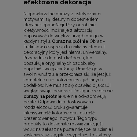
efektowna dekoracja
Niepowtarzalne obrazy z estetycznymi
motywami są idealnym dopełnieniem
eleganckiej aranżacji. Przy odrobinie
kreatywności można je z łatwością
dopasować do wnętrza urządzonego w
każdym stylu.
Obraz na płótnie
Obraz -
Turkusowa ekspresja to unikalny element
dekoracyjny który jest niemal uniwersalny.
Przypadnie do gustu każdemu, kto
poszukuje oryginalnych ozdób, aby
dopełnić swoją aranżację. Umieść go w
swoim wnętrzu, a przekonasz się, że jest już
kompletne i nie potrzebujesz już innych
dodatków. Nie musisz się obawiać o jakość i
wygląd swojej dekoracji. Dostępne w ofercie
obrazy na płótnie
wiernie odwzorowują
detale. Odpowiednio dostosowana
rozdzielczość druku gwarantuje
intensywność kolorów oraz ostrość
prezentowanego motywu. Tego typu
produkty to doskonałe rozwiązanie, jeśli
wciąż narzekasz na puste miejsce na ścianie i
zastanawiasz się, jak je wypełnić. To stylowy