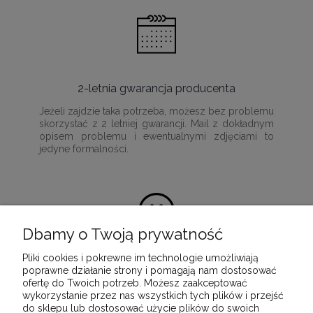
2-letnia gwarancja producenta
Jeżeli zajdzie taka potrzeba, możesz bez problemu
skorzystać z 2 letniej gwarancji. Mail z dokładnym
opisem problemu i ewentualnymi zdjęciami to
jedyne formalności.
Dbamy o Twoją prywatność
Pliki cookies i pokrewne im technologie umożliwiają
100% satysfakcji z zakupu
poprawne działanie strony i pomagają nam dostosować
ofertę do Twoich potrzeb. Możesz zaakceptować
Ponieważ naszą misją jest dostarczenie
wykorzystanie przez nas wszystkich tych plików i przejść
wartościowych i wysokiej jakości produktów, które
do sklepu lub dostosować użycie plików do swoich
służyć będą przez wiele lat.