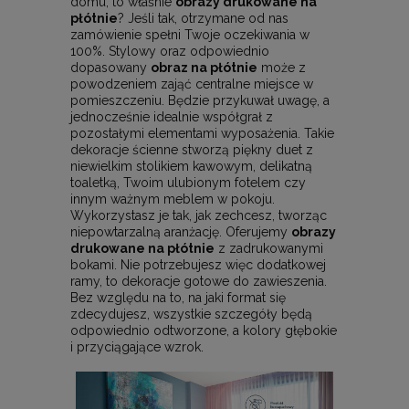
domu, to właśnie
obrazy drukowane na
płótnie
? Jeśli tak, otrzymane od nas
zamówienie spełni Twoje oczekiwania w
100%. Stylowy oraz odpowiednio
dopasowany
obraz na płótnie
może z
powodzeniem zająć centralne miejsce w
pomieszczeniu. Będzie przykuwał uwagę, a
jednocześnie idealnie współgrał z
pozostałymi elementami wyposażenia. Takie
dekoracje ścienne stworzą piękny duet z
niewielkim stolikiem kawowym, delikatną
toaletką, Twoim ulubionym fotelem czy
innym ważnym meblem w pokoju.
Wykorzystasz je tak, jak zechcesz, tworząc
niepowtarzalną aranżację. Oferujemy
obrazy
drukowane na płótnie
z zadrukowanymi
bokami. Nie potrzebujesz więc dodatkowej
ramy, to dekoracje gotowe do zawieszenia.
Bez względu na to, na jaki format się
zdecydujesz, wszystkie szczegóły będą
odpowiednio odtworzone, a kolory głębokie
i przyciągające wzrok.