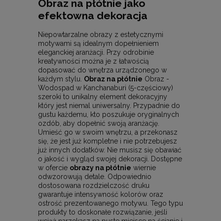
Obraz na płótnie jako
efektowna dekoracja
Niepowtarzalne obrazy z estetycznymi
motywami są idealnym dopełnieniem
eleganckiej aranżacji. Przy odrobinie
kreatywności można je z łatwością
dopasować do wnętrza urządzonego w
każdym stylu.
Obraz na płótnie
Obraz -
Wodospad w Kanchanaburi (5-częściowy)
szeroki to unikalny element dekoracyjny
który jest niemal uniwersalny. Przypadnie do
gustu każdemu, kto poszukuje oryginalnych
ozdób, aby dopełnić swoją aranżację.
Umieść go w swoim wnętrzu, a przekonasz
się, że jest już kompletne i nie potrzebujesz
już innych dodatków. Nie musisz się obawiać
o jakość i wygląd swojej dekoracji. Dostępne
w ofercie
obrazy na płótnie
wiernie
odwzorowują detale. Odpowiednio
dostosowana rozdzielczość druku
gwarantuje intensywność kolorów oraz
ostrość prezentowanego motywu. Tego typu
produkty to doskonałe rozwiązanie, jeśli