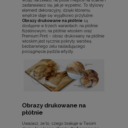
wciąż narzekasz na puste miejsce na ścianie i
zastanawiasz się, jak je wypełnić. To stylowy
element dekoracyjny, dzięki któremu
wnętrze staje się wyjątkowo przytulne.
Obrazy drukowane na płótnie
są
dostępne w trzech wariantach: na płótnie
flizelinowym, na płótnie włoskim oraz
Premium Print – obraz drukowany na płótnie
włoskim jest ręcznie pokryty warstwą
bezbarwnego żelu naśladującego
pociągnięcia pędzla artysty.
Obrazy drukowane na
płótnie
Uważasz, że to, czego brakuje w Twoim