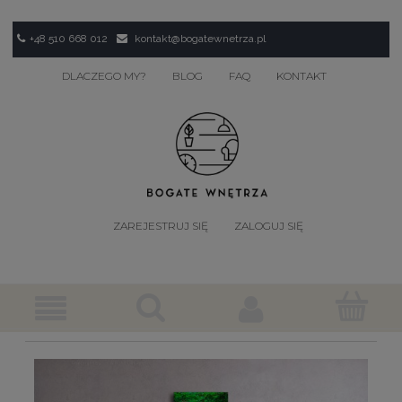
+48 510 668 012
kontakt@bogatewnetrza.pl
DLACZEGO MY?
BLOG
FAQ
KONTAKT
ZAREJESTRUJ SIĘ
ZALOGUJ SIĘ