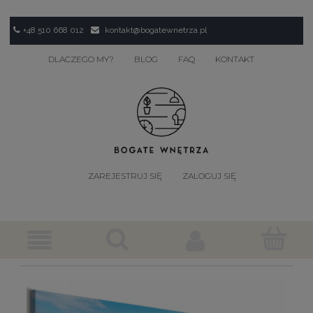
+48 510 668 012
kontakt@bogatewnetrza.pl
DLACZEGO MY?
BLOG
FAQ
KONTAKT
ZAREJESTRUJ SIĘ
ZALOGUJ SIĘ