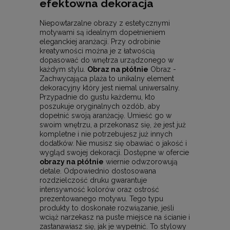
efektowna dekoracja
Niepowtarzalne obrazy z estetycznymi
motywami są idealnym dopełnieniem
eleganckiej aranżacji. Przy odrobinie
kreatywności można je z łatwością
dopasować do wnętrza urządzonego w
każdym stylu.
Obraz na płótnie
Obraz -
Zachwycająca plaża to unikalny element
dekoracyjny który jest niemal uniwersalny.
Przypadnie do gustu każdemu, kto
poszukuje oryginalnych ozdób, aby
dopełnić swoją aranżację. Umieść go w
swoim wnętrzu, a przekonasz się, że jest już
kompletne i nie potrzebujesz już innych
dodatków. Nie musisz się obawiać o jakość i
wygląd swojej dekoracji. Dostępne w ofercie
obrazy na płótnie
wiernie odwzorowują
detale. Odpowiednio dostosowana
rozdzielczość druku gwarantuje
intensywność kolorów oraz ostrość
prezentowanego motywu. Tego typu
produkty to doskonałe rozwiązanie, jeśli
wciąż narzekasz na puste miejsce na ścianie i
zastanawiasz się, jak je wypełnić. To stylowy