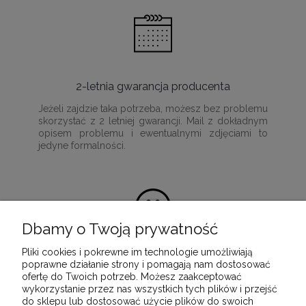
2-letnia gwarancja producenta
Jeżeli zajdzie taka potrzeba, możesz bez problemu
skorzystać z 2 letniej gwarancji. Mail z dokładnym
opisem problemu i ewentualnymi zdjęciami to
jedyne formalności.
Dbamy o Twoją prywatność
Pliki cookies i pokrewne im technologie umożliwiają
100% satysfakcji z zakupu
poprawne działanie strony i pomagają nam dostosować
ofertę do Twoich potrzeb. Możesz zaakceptować
Ponieważ naszą misją jest dostarczenie
wykorzystanie przez nas wszystkich tych plików i przejść
wartościowych i wysokiej jakości produktów, które
do sklepu lub dostosować użycie plików do swoich
służyć będą przez wiele lat.