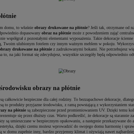
łótnie
im domu, to właśnie
obrazy drukowane na płótnie
? Jeśli tak, otrzymane od 
odpowiednio dopasowany
obraz na płótnie
może z powodzeniem zająć centralne
lnie współgrał z pozostałymi elementami wyposażenia. Takie dekoracje ścienne
ką, Twoim ulubionym fotelem czy innym ważnym meblem w pokoju. Wykorzystas
obrazy drukowane na płótnie
z zadrukowanymi bokami. Nie potrzebujesz wię
 to, na jaki format się zdecydujesz, wszystkie szczegóły będą odpowiednio od
 środowisku obrazy na płótnie
są całkowicie bezpieczne dla całej rodziny. To bezzapachowe dekoracje, dlate
o są to produkty przyjazne środowisku, z ramą powstającą z wykorzystaniem sta
azy na płótnie
są zabezpieczone przed promieniowaniem UV. Dzięki temu kolor
rezentuje się przez dłuższy czas. Warto podkreślić, że dekoracje są starannie z
ukty są umieszczane w bezpiecznym opakowaniu, a następnie przekazywane do a
estetyka, dzięki czemu możesz wprowadzić do swojego domu harmonię i sprawić
 w domu zupełnie inny, bardzo przyjemny klimat i ożywiają nawet najbardzie