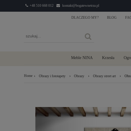
+48 510 668 012
kontakt@bogatewnetrza.pl
DLACZEGO MY?
BLOG
FA
Meble NINA
Krzesła
Ogr
›
›
›
›
Home
Obrazy i fototapety
Obrazy
Obrazy street art
Obra