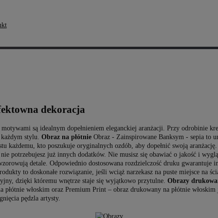
ukt
efektowna dekoracja
 motywami są idealnym dopełnieniem eleganckiej aranżacji. Przy odrobinie kre
 każdym stylu.
Obraz na płótnie
Obraz - Zainspirowane Banksym - sepia to un
stu każdemu, kto poszukuje oryginalnych ozdób, aby dopełnić swoją aranżację
i nie potrzebujesz już innych dodatków. Nie musisz się obawiać o jakość i wygl
zorowują detale. Odpowiednio dostosowana rozdzielczość druku gwarantuje in
kty to doskonałe rozwiązanie, jeśli wciąż narzekasz na puste miejsce na ścian
yjny, dzięki któremu wnętrze staje się wyjątkowo przytulne.
Obrazy drukowan
na płótnie włoskim oraz Premium Print – obraz drukowany na płótnie włoskim 
nięcia pędzla artysty.