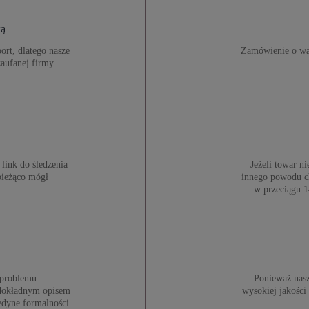
ką
ort, dlatego nasze
Zamówienie o war
aufanej firmy
link do śledzenia
Jeżeli towar n
bieżąco mógł
innego powodu ch
w przeciągu 1
z problemu
Ponieważ nasz
z dokładnym opisem
wysokiej jakości
edyne formalności.