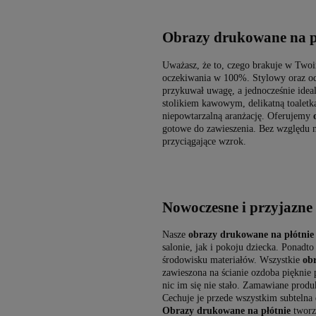
Obrazy drukowane na p
Uważasz, że to, czego brakuje w Two
oczekiwania w 100%. Stylowy oraz 
przykuwał uwagę, a jednocześnie idea
stolikiem kawowym, delikatną toalet
niepowtarzalną aranżację. Oferujemy
gotowe do zawieszenia. Bez względu na
przyciągające wzrok.
Nowoczesne i przyjazne
Nasze
obrazy drukowane na płótnie
salonie, jak i pokoju dziecka. Ponadt
środowisku materiałów. Wszystkie
obr
zawieszona na ścianie ozdoba pięknie p
nic im się nie stało. Zamawiane prod
Cechuje je przede wszystkim subtelna 
Obrazy drukowane na płótnie
tworzą