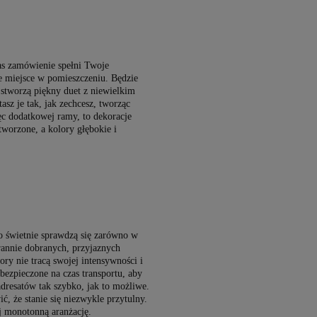
nas zamówienie spełni Twoje
 miejsce w pomieszczeniu. Będzie
 stworzą piękny duet z niewielkim
z je tak, jak zechcesz, tworząc
c dodatkowej ramy, to dekoracje
tworzone, a kolory głębokie i
go świetnie sprawdzą się zarówno w
rannie dobranych, przyjaznych
y nie tracą swojej intensywności i
abezpieczone na czas transportu, aby
dresatów tak szybko, jak to możliwe.
, że stanie się niezwykle przytulny.
j monotonną aranżację.