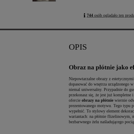
744
osób oglądało ten prod
OPIS
Obraz na płótnie jako 
Niepowtarzalne obrazy z estetycznymi
dopasować do wnętrza urządzonego w
niemal uniwersalny. Przypadnie do gu
przekonasz się, że jest już kompletne 
ofercie
obrazy na płótnie
wiernie odw
prezentowanego motywu. Tego typu produ
wypełnić. To stylowy element dekorac
wariantach: na płótnie flizelinowym, 
bezbarwnego żelu naśladującego pociąg