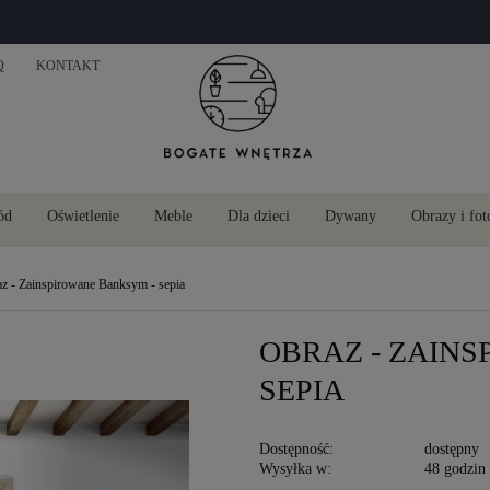
Q
KONTAKT
ód
Oświetlenie
Meble
Dla dzieci
Dywany
Obrazy i fot
z - Zainspirowane Banksym - sepia
OBRAZ - ZAIN
SEPIA
Dostępność:
dostępny
Wysyłka w:
48 godzin