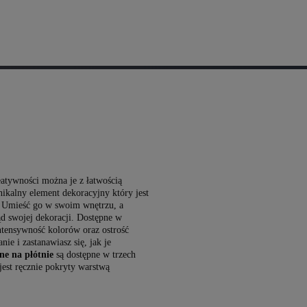
atywności można je z łatwością
ikalny element dekoracyjny który jest
. Umieść go w swoim wnętrzu, a
ąd swojej dekoracji. Dostępne w
tensywność kolorów oraz ostrość
ie i zastanawiasz się, jak je
e na płótnie
są dostępne w trzech
jest ręcznie pokryty warstwą