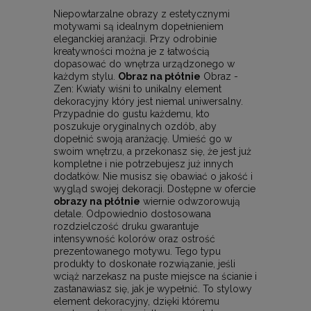
Niepowtarzalne obrazy z estetycznymi
motywami są idealnym dopełnieniem
eleganckiej aranżacji. Przy odrobinie
kreatywności można je z łatwością
dopasować do wnętrza urządzonego w
każdym stylu.
Obraz na płótnie
Obraz -
Zen: Kwiaty wiśni to unikalny element
dekoracyjny który jest niemal uniwersalny.
Przypadnie do gustu każdemu, kto
poszukuje oryginalnych ozdób, aby
dopełnić swoją aranżację. Umieść go w
swoim wnętrzu, a przekonasz się, że jest już
kompletne i nie potrzebujesz już innych
dodatków. Nie musisz się obawiać o jakość i
wygląd swojej dekoracji. Dostępne w ofercie
obrazy na płótnie
wiernie odwzorowują
detale. Odpowiednio dostosowana
rozdzielczość druku gwarantuje
intensywność kolorów oraz ostrość
prezentowanego motywu. Tego typu
produkty to doskonałe rozwiązanie, jeśli
wciąż narzekasz na puste miejsce na ścianie i
zastanawiasz się, jak je wypełnić. To stylowy
element dekoracyjny, dzięki któremu