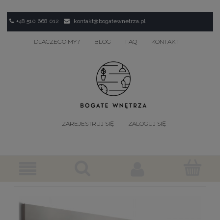
+48 510 668 012
kontakt@bogatewnetrza.pl
DLACZEGO MY?
BLOG
FAQ
KONTAKT
ZAREJESTRUJ SIĘ
ZALOGUJ SIĘ