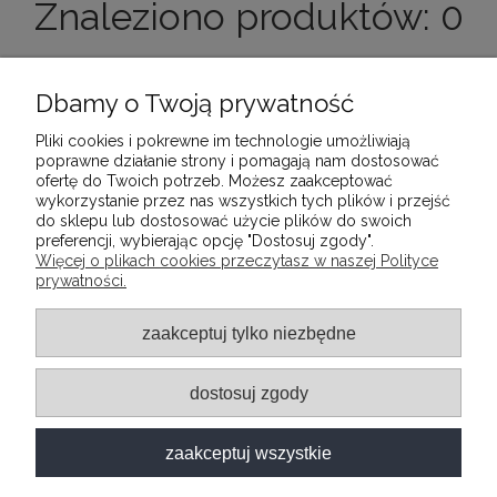
Znaleziono produktów: 0
Dbamy o Twoją prywatność
Pliki cookies i pokrewne im technologie umożliwiają
poprawne działanie strony i pomagają nam dostosować
ofertę do Twoich potrzeb. Możesz zaakceptować
wykorzystanie przez nas wszystkich tych plików i przejść
Nie znaleziono produktów spełniających podane
do sklepu lub dostosować użycie plików do swoich
kryteria.
preferencji, wybierając opcję "Dostosuj zgody".
Więcej o plikach cookies przeczytasz w naszej Polityce
prywatności.
INFORMACJE
zaakceptuj tylko niezbędne
POMOC
dostosuj zgody
MOJE KONTO
zaakceptuj wszystkie
O FIRMIE