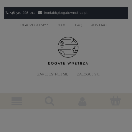
+48 510 668 012
kontakt@bogatewnetrza.pl
DLACZEGO MY?
BLOG
FAQ
KONTAKT
ZAREJESTRUJ SIĘ
ZALOGUJ SIĘ