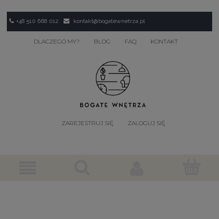
+48 510 668 012
kontakt@bogatewnetrza.pl
DLACZEGO MY?
BLOG
FAQ
KONTAKT
ZAREJESTRUJ SIĘ
ZALOGUJ SIĘ