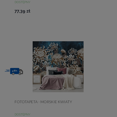
DOSTĘPNY
77,39 zł
48h
FOTOTAPETA - MORSKIE KWIATY
DOSTĘPNY