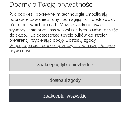
Dbamy o Twoją prywatność
77,39 zł
Pliki cookies i pokrewne im technologie umożliwiają
poprawne działanie strony i pomagają nam dostosować
ofertę do Twoich potrzeb. Możesz zaakceptować
wykorzystanie przez nas wszystkich tych plików i przejść
do sklepu lub dostosować użycie plików do swoich
preferencji, wybierając opcję "Dostosuj zgody".
Więcej o plikach cookies przeczytasz w naszej Polityce
prywatności.
zaakceptuj tylko niezbędne
48h
dostosuj zgody
zaakceptuj wszystkie
FOTOTAPETA - PONURY PORANEK
DOSTĘPNY