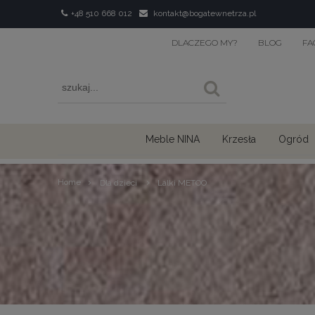
+48 510 668 012
kontakt@bogatewnetrza.pl
DLACZEGO MY?
BLOG
FA
Meble NINA
Krzesła
Ogród
›
›
Home
Dla dzieci
Lalki METOO