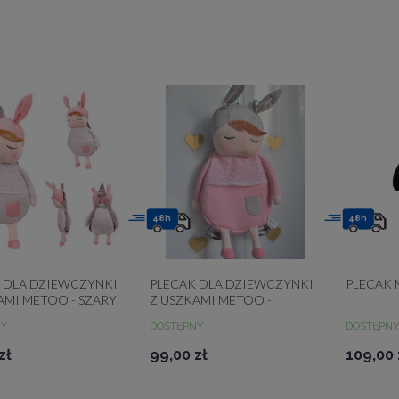
48h
48h
 DLA DZIEWCZYNKI
PLECAK DLA DZIEWCZYNKI
PLECAK 
AMI METOO - SZARY
Z USZKAMI METOO -
RÓŻOWY
NY
DOSTĘPNY
DOSTĘPNY
zł
99,00 zł
109,00 