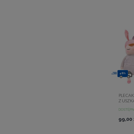
48h
PLECAK
Z USZK
DOSTĘP
99,00 