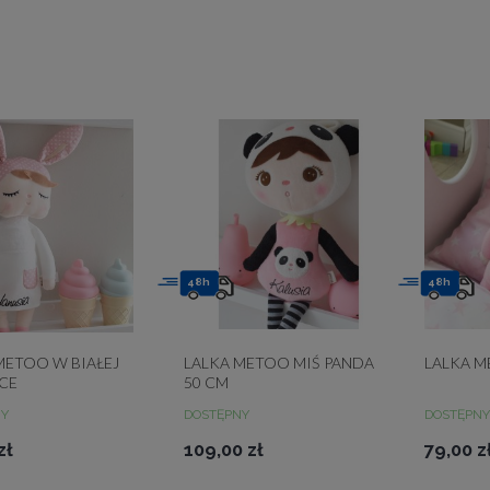
48h
48h
METOO W BIAŁEJ
LALKA METOO MIŚ PANDA
LALKA M
CE
50 CM
NY
DOSTĘPNY
DOSTĘPNY
zł
109,00 zł
79,00 z