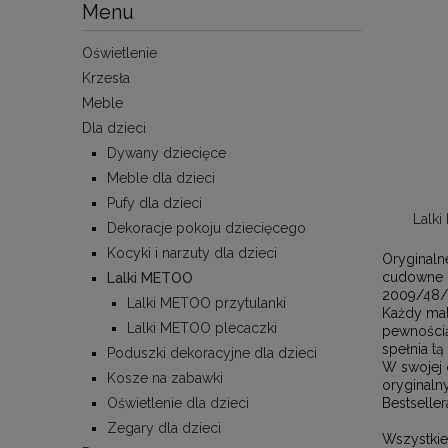
Menu
Oświetlenie
Krzesła
Meble
Dla dzieci
Dywany dziecięce
Meble dla dzieci
Pufy dla dzieci
Lalki
Dekoracje pokoju dziecięcego
Kocyki i narzuty dla dzieci
Oryginaln
cudowne d
Lalki METOO
2009/48/
Lalki METOO przytulanki
Każdy mal
Lalki METOO plecaczki
pewnością
spełnia tą
Poduszki dekoracyjne dla dzieci
W swojej 
Kosze na zabawki
oryginaln
Oświetlenie dla dzieci
Bestseller
Zegary dla dzieci
Wszystkie