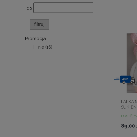
do
filtruj
Promocja
nie
(16)
48h
LALKA 
SUKIEN
DOSTĘP
89,00 