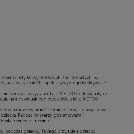
okiem nie tylko najmłodszych, ale i dorosłych. Są
m, posiadają znak CE i spełniają wymogi dyrektywy UE
lnie podczas zasypiania. Lalki METOO to doskonały i z
uguje na indywidualnego przyjaciela a lalka METOO
 których możemy umieścić imię dziecka. To wyjątkowy i
dziecka. Radość na twarzy gwarantowana :)
 koala również z imieniem.
, podczas obiadku. Takiego przyjaciela dziecko