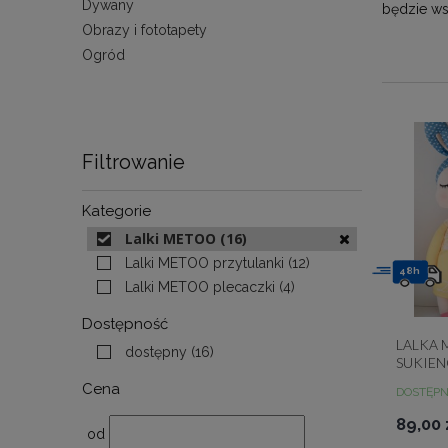
Dywany
będzie ws
Obrazy i fototapety
Ogród
Filtrowanie
Kategorie
Lalki METOO
(16)
Lalki METOO przytulanki
(12)
48h
Lalki METOO plecaczki
(4)
Dostępność
LALKA 
dostępny
(16)
SUKIEN
Cena
DOSTĘP
89,00 
od