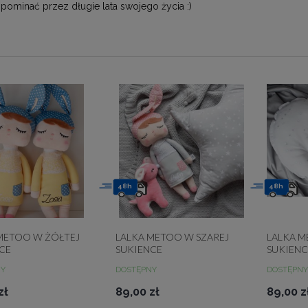
pominać przez długie lata swojego życia :)
48h
48h
METOO W ŻÓŁTEJ
LALKA METOO W SZAREJ
LALKA 
CE
SUKIENCE
SUKIENC
NY
DOSTĘPNY
DOSTĘPNY
zł
89,00 zł
89,00 z