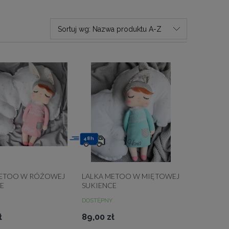
Sortuj wg:
Nazwa produktu A-Z
48h
METOO W RÓŻOWEJ
LALKA METOO W MIĘTOWEJ
E
SUKIENCE
DOSTĘPNY
ł
89,00 zł