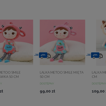
48h
48h
METOO SMILE
LALKA METOO SMILE MIĘTA
LALKA M
AWKA 50 CM
50 CM
CM
NY
DOSTĘPNY
DOSTĘPNY
zł
99,00 zł
109,00 