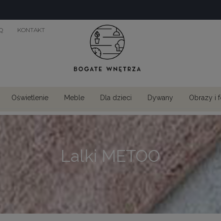
Q
KONTAKT
Oświetlenie
Meble
Dla dzieci
Dywany
Obrazy i 
Lalki METOO