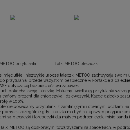
 METOO przytulanki
Lalki METOO plecaczki
e, mięciutkie i niezwykle urocze laleczki METOO zachwycają swoim ur
o przytulania, przede wszystkim bezpieczne w kontakcie z dzieckie
WE dotyczącej bezpieczeństwa zabawek.
uch pokocha swoją laleczkę. Maluchy uwielbiają przytulanki szczegó
 trafiony prezent dla chłopczyka i dziewczynki. Każde dziecko zasł
 rolę w 100%.
ofercie posiadamy przytulanki z zamkniętymi i otwartymi oczkami na
y pomysł,szczególnie gdy laleczka ma być najlepszym przyjacielem 
ami są plecaczki i torebeczki dla małych podróżniczek, misie panda i
 lalki METOO są doskonałymi towarzyszami na spacerkach, w podróży