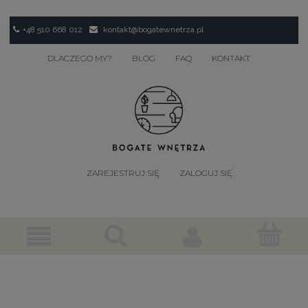
+48 510 668 012
kontakt@bogatewnetrza.pl
DLACZEGO MY?
BLOG
FAQ
KONTAKT
ZAREJESTRUJ SIĘ
ZALOGUJ SIĘ