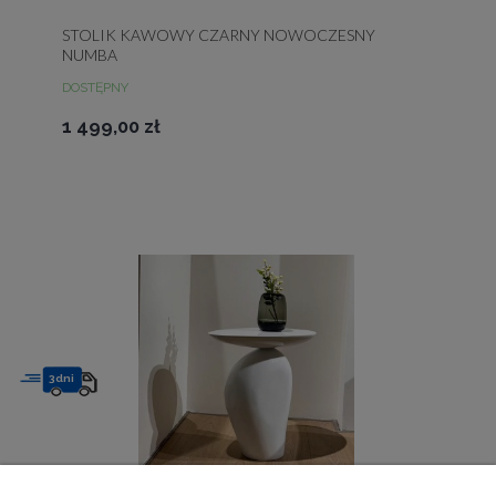
STOLIK KAWOWY CZARNY NOWOCZESNY
NUMBA
DOSTĘPNY
1 499,00 zł
3dni