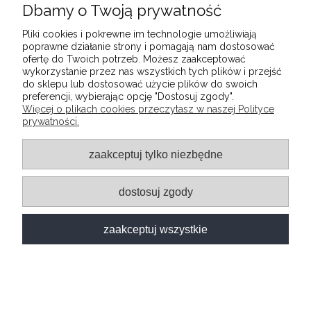
Dbamy o Twoją prywatność
259,00 zł
Pliki cookies i pokrewne im technologie umożliwiają
poprawne działanie strony i pomagają nam dostosować
ofertę do Twoich potrzeb. Możesz zaakceptować
wykorzystanie przez nas wszystkich tych plików i przejść
do sklepu lub dostosować użycie plików do swoich
preferencji, wybierając opcję "Dostosuj zgody".
Więcej o plikach cookies przeczytasz w naszej Polityce
prywatności.
zaakceptuj tylko niezbędne
48h
dostosuj zgody
zaakceptuj wszystkie
KRZESŁO TAPICEROWANE MERLIN VELVET
BEŻOWE
DOSTĘPNY