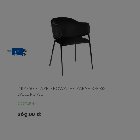
48h
KRZESŁO TAPICEROWANE CZARNE KROSS
WELUROWE
DOSTĘPNY
269,00 zł