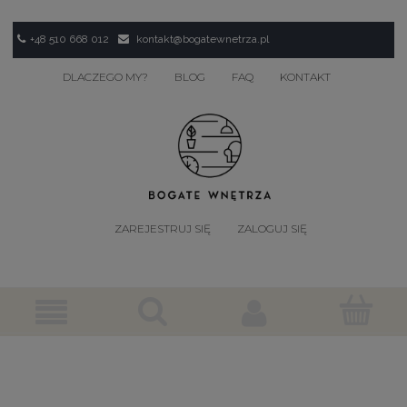
+48 510 668 012
kontakt@bogatewnetrza.pl
DLACZEGO MY?
BLOG
FAQ
KONTAKT
ZAREJESTRUJ SIĘ
ZALOGUJ SIĘ