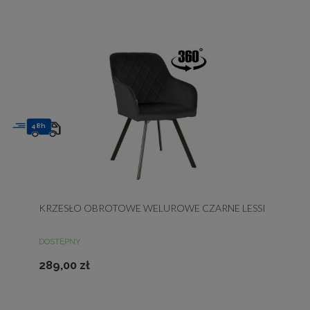
48h
KRZESŁO OBROTOWE WELUROWE CZARNE LESSI
DOSTĘPNY
289,00 zł