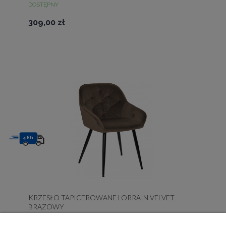
DOSTĘPNY
309,00 zł
48h
KRZESŁO TAPICEROWANE LORRAIN VELVET
BRĄZOWY
DOSTĘPNY