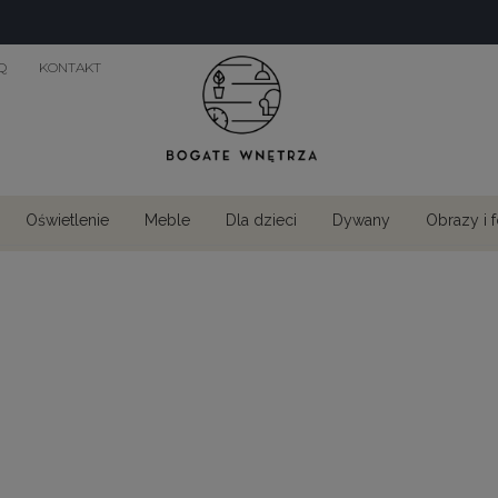
Q
KONTAKT
Oświetlenie
Meble
Dla dzieci
Dywany
Obrazy i 
e
Obrazy afrykańskie