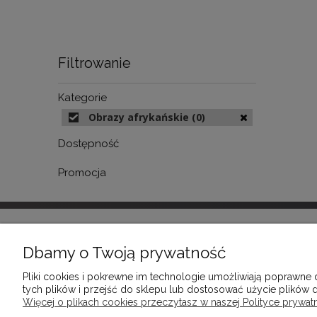
Filtrowanie
Kategorie
Obrazy afrykańskie
(0)
Dostępność
Promocja
INFORMACJE
POMOC
Dbamy o Twoją prywatność
Pliki cookies i pokrewne im technologie umożliwiają poprawne
REGULAMINY
FAQ - NAJ
tych plików i przejść do sklepu lub dostosować użycie plików d
POLITYKA PRYWATNOŚCI
KOSZTY D
Więcej o plikach cookies przeczytasz w naszej Polityce prywatn