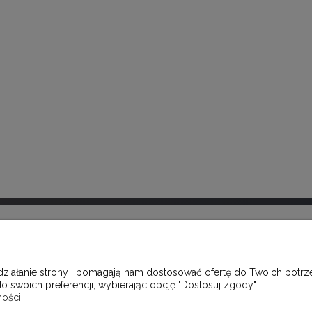
MOJE KONTO
 działanie strony i pomagają nam dostosować ofertę do Twoich pot
CZĘŚCIEJ ZADAWANE PYTANIA
TWOJE ZAMÓWIENIA
o swoich preferencji, wybierając opcję "Dostosuj zgody".
OSTAWY
USTAWIENIA KONTA
ości.