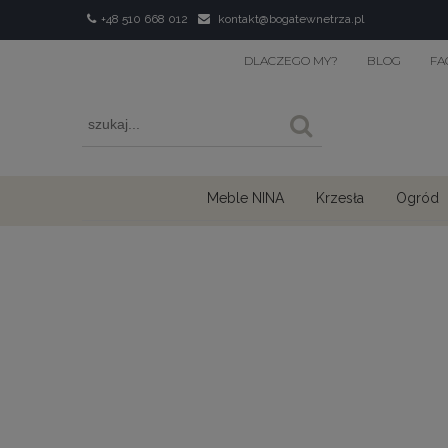
+48 510 668 012
kontakt@bogatewnetrza.pl
DLACZEGO MY?
BLOG
FA
Meble NINA
Krzesła
Ogród
›
›
›
Home
Obrazy i fototapety
Obrazy
Obrazy afrykański