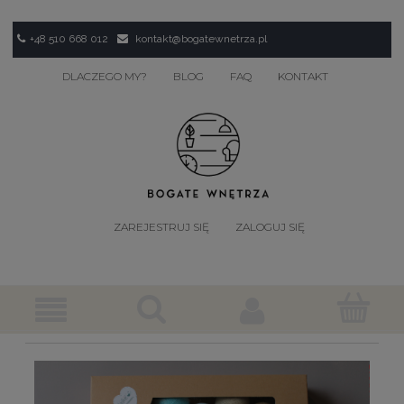
+48 510 668 012
kontakt@bogatewnetrza.pl
DLACZEGO MY?
BLOG
FAQ
KONTAKT
ZAREJESTRUJ SIĘ
ZALOGUJ SIĘ