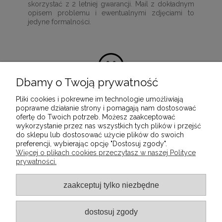
skorzystać z 2 letniej gwarancji. Mail z dokładnym
opisem problemu i ewentualnymi zdjęciami to
jedyne formalności.
Dbamy o Twoją prywatność
Pliki cookies i pokrewne im technologie umożliwiają
100% satysfakcji z zakupu
poprawne działanie strony i pomagają nam dostosować
ofertę do Twoich potrzeb. Możesz zaakceptować
Ponieważ naszą misją jest dostarczenie
wykorzystanie przez nas wszystkich tych plików i przejść
wartościowych i wysokiej jakości produktów, które
do sklepu lub dostosować użycie plików do swoich
służyć będą przez wiele lat.
preferencji, wybierając opcję "Dostosuj zgody".
Więcej o plikach cookies przeczytasz w naszej Polityce
prywatności.
INFORMACJE
zaakceptuj tylko niezbędne
POMOC
dostosuj zgody
MOJE KONTO