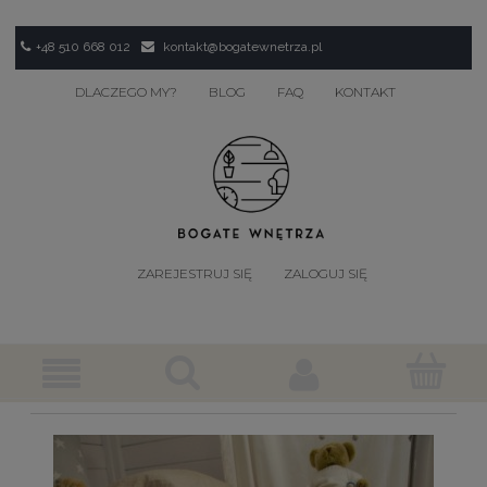
+48 510 668 012
kontakt@bogatewnetrza.pl
DLACZEGO MY?
BLOG
FAQ
KONTAKT
ZAREJESTRUJ SIĘ
ZALOGUJ SIĘ