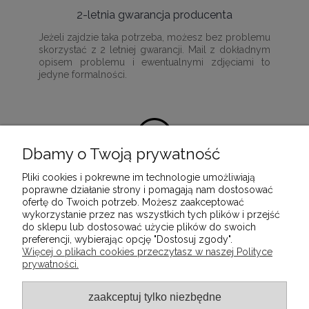
2-letnia gwarancja producenta
Jeżeli zajdzie taka potrzeba, możesz bez problemu
skorzystać z 2 letniej gwarancji. Mail z dokładnym
opisem problemu i ewentualnymi zdjęciami to
jedyne formalności.
Dbamy o Twoją prywatność
Pliki cookies i pokrewne im technologie umożliwiają
100% satysfakcji z zakupu
poprawne działanie strony i pomagają nam dostosować
ofertę do Twoich potrzeb. Możesz zaakceptować
Ponieważ naszą misją jest dostarczenie
wykorzystanie przez nas wszystkich tych plików i przejść
wartościowych i wysokiej jakości produktów, które
do sklepu lub dostosować użycie plików do swoich
służyć będą przez wiele lat.
preferencji, wybierając opcję "Dostosuj zgody".
Więcej o plikach cookies przeczytasz w naszej Polityce
prywatności.
INFORMACJE
zaakceptuj tylko niezbędne