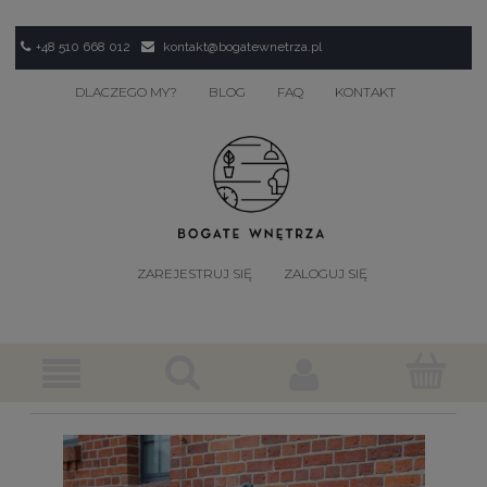
+48 510 668 012
kontakt@bogatewnetrza.pl
DLACZEGO MY?
BLOG
FAQ
KONTAKT
ZAREJESTRUJ SIĘ
ZALOGUJ SIĘ