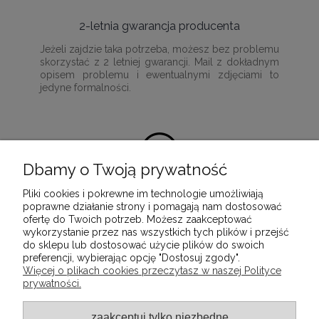
2-letnia gwarancja producenta
Jeżeli zajdzie taka potrzeba, możesz bez problemu
skorzystać z 2 letniej gwarancji. Mail z dokładnym
opisem problemu i ewentualnymi zdjęciami to
jedyne formalności.
Dbamy o Twoją prywatność
Pliki cookies i pokrewne im technologie umożliwiają
100% satysfakcji z zakupu
poprawne działanie strony i pomagają nam dostosować
ofertę do Twoich potrzeb. Możesz zaakceptować
Ponieważ naszą misją jest dostarczenie
wykorzystanie przez nas wszystkich tych plików i przejść
wartościowych i wysokiej jakości produktów, które
do sklepu lub dostosować użycie plików do swoich
służyć będą przez wiele lat.
preferencji, wybierając opcję "Dostosuj zgody".
Więcej o plikach cookies przeczytasz w naszej Polityce
prywatności.
INFORMACJE
zaakceptuj tylko niezbędne