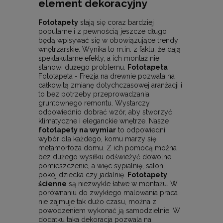
element dekoracyjny
Fototapety
stają się coraz bardziej
popularne i z pewnością jeszcze długo
będą wpisywać się w obowiązujące trendy
wnętrzarskie. Wynika to m.in. z faktu, że dają
spektakularne efekty, a ich montaż nie
stanowi dużego problemu.
Fototapeta
Fototapeta - Frezja na drewnie pozwala na
całkowitą zmianę dotychczasowej aranżacji i
to bez potrzeby przeprowadzania
gruntownego remontu. Wystarczy
odpowiednio dobrać wzór, aby stworzyć
klimatyczne i eleganckie wnętrze. Nasze
fototapety na wymiar
to odpowiedni
wybór dla każdego, komu marzy się
metamorfoza domu. Z ich pomocą można
bez dużego wysiłku odświeżyć dowolne
pomieszczenie, a więc sypialnię, salon,
pokój dziecka czy jadalnię.
Fototapety
ścienne
są niezwykle łatwe w montażu. W
porównaniu do zwykłego malowania praca
nie zajmuje tak dużo czasu, można z
powodzeniem wykonać ją samodzielnie. W
dodatku taka dekoracja pozwala na