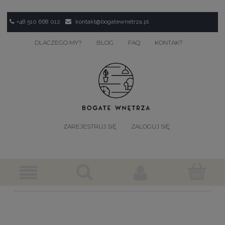
+48 510 668 012
kontakt@bogatewnetrza.pl
DLACZEGO MY?
BLOG
FAQ
KONTAKT
ZAREJESTRUJ SIĘ
ZALOGUJ SIĘ