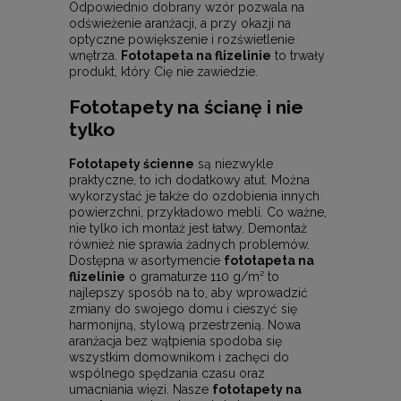
Odpowiednio dobrany wzór pozwala na
odświeżenie aranżacji, a przy okazji na
optyczne powiększenie i rozświetlenie
wnętrza.
Fototapeta na flizelinie
to trwały
produkt, który Cię nie zawiedzie.
Fototapety na ścianę i nie
tylko
Fototapety ścienne
są niezwykle
praktyczne, to ich dodatkowy atut. Można
wykorzystać je także do ozdobienia innych
powierzchni, przykładowo mebli. Co ważne,
nie tylko ich montaż jest łatwy. Demontaż
również nie sprawia żadnych problemów.
Dostępna w asortymencie
fototapeta na
flizelinie
o gramaturze 110 g/m² to
najlepszy sposób na to, aby wprowadzić
zmiany do swojego domu i cieszyć się
harmonijną, stylową przestrzenią. Nowa
aranżacja bez wątpienia spodoba się
wszystkim domownikom i zachęci do
wspólnego spędzania czasu oraz
umacniania więzi. Nasze
fototapety na