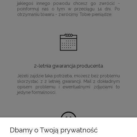
jakiegoś innego powodu chcesz go zwrócić -
poinformuj nas o tym w przeciągu 14 dni. Po
otrzymaniu towaru - zwrócimy Tobie pieniądze.
2-letnia gwarancja producenta
Jeżeli zajdzie taka potrzeba, możesz bez problemu
skorzystać z 2 letniej gwarancji. Mail z dokładnym
opisem problemu i ewentualnymi zdjęciami to
jedyne formalności.
Dbamy o Twoją prywatność