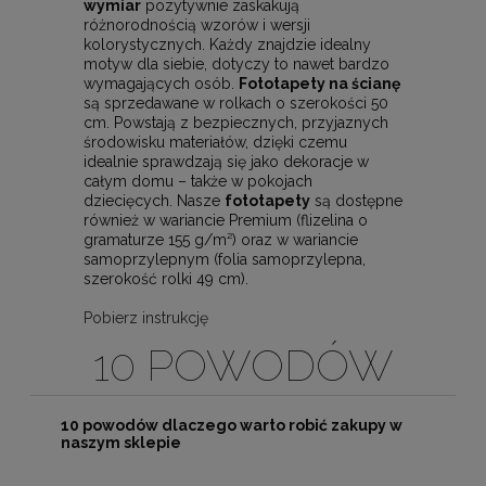
wymiar
pozytywnie zaskakują
różnorodnością wzorów i wersji
kolorystycznych. Każdy znajdzie idealny
motyw dla siebie, dotyczy to nawet bardzo
wymagających osób.
Fototapety na ścianę
są sprzedawane w rolkach o szerokości 50
cm. Powstają z bezpiecznych, przyjaznych
środowisku materiałów, dzięki czemu
idealnie sprawdzają się jako dekoracje w
całym domu – także w pokojach
dziecięcych. Nasze
fototapety
są dostępne
również w wariancie Premium (flizelina o
gramaturze 155 g/m²) oraz w wariancie
samoprzylepnym (folia samoprzylepna,
szerokość rolki 49 cm).
Pobierz instrukcję
10 POWODÓW
10 powodów dlaczego warto robić zakupy w
naszym sklepie