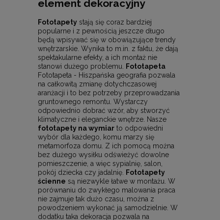
element dekoracyjny
Fototapety
stają się coraz bardziej
popularne i z pewnością jeszcze długo
będą wpisywać się w obowiązujące trendy
wnętrzarskie. Wynika to m.in. z faktu, że dają
spektakularne efekty, a ich montaż nie
stanowi dużego problemu.
Fototapeta
Fototapeta - Hiszpańska geografia pozwala
na całkowitą zmianę dotychczasowej
aranżacji i to bez potrzeby przeprowadzania
gruntownego remontu. Wystarczy
odpowiednio dobrać wzór, aby stworzyć
klimatyczne i eleganckie wnętrze. Nasze
fototapety na wymiar
to odpowiedni
wybór dla każdego, komu marzy się
metamorfoza domu. Z ich pomocą można
bez dużego wysiłku odświeżyć dowolne
pomieszczenie, a więc sypialnię, salon,
pokój dziecka czy jadalnię.
Fototapety
ścienne
są niezwykle łatwe w montażu. W
porównaniu do zwykłego malowania praca
nie zajmuje tak dużo czasu, można z
powodzeniem wykonać ją samodzielnie. W
dodatku taka dekoracja pozwala na