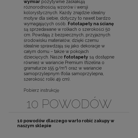
wymiar
pozytywnie zaskakują
różnorodnością wzorów i wersji
kolorystycznych. Każdy znajdzie idealny
motyw dla siebie, dotyczy to nawet bardzo
wymagających osób.
Fototapety na ścianę
są sprzedawane w rolkach o szerokości 50
cm. Powstają z bezpiecznych, przyjaznych
środowisku materiałów, dzięki czemu
idealnie sprawdzają się jako dekoracje w
całym domu – także w pokojach
dziecięcych. Nasze
fototapety
są dostępne
również w wariancie Premium (flizelina o
gramaturze 155 g/m²) oraz w wariancie
samoprzylepnym (folia samoprzylepna,
szerokość rolki 49 cm).
Pobierz instrukcję
10 POWODÓW
10 powodów dlaczego warto robić zakupy w
naszym sklepie