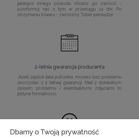
jakiegoś innego powodu chcesz go zwrócić -
poinformuj nas o tym w przeciągu 14 dni. Po
otrzymaniu towaru - zwrócimy Tobie pieniądze.
2-letnia gwarancja producenta
Jeżeli zajdzie taka potrzeba, możesz bez problemu
skorzystać z 2 letniej gwarancji. Mail z dokładnym
opisem problemu i ewentualnymi zdjęciami to
jedyne formalności.
Dbamy o Twoją prywatność