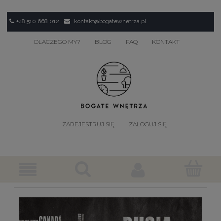
+48 510 668 012
kontakt@bogatewnetrza.pl
DLACZEGO MY?
BLOG
FAQ
KONTAKT
ZAREJESTRUJ SIĘ
ZALOGUJ SIĘ