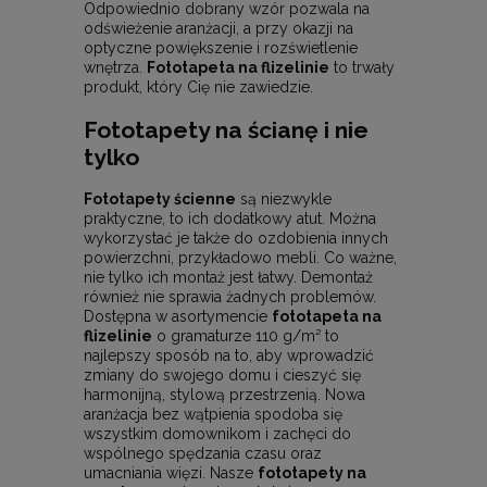
Odpowiednio dobrany wzór pozwala na
odświeżenie aranżacji, a przy okazji na
optyczne powiększenie i rozświetlenie
wnętrza.
Fototapeta na flizelinie
to trwały
produkt, który Cię nie zawiedzie.
Fototapety na ścianę i nie
tylko
Fototapety ścienne
są niezwykle
praktyczne, to ich dodatkowy atut. Można
wykorzystać je także do ozdobienia innych
powierzchni, przykładowo mebli. Co ważne,
nie tylko ich montaż jest łatwy. Demontaż
również nie sprawia żadnych problemów.
Dostępna w asortymencie
fototapeta na
flizelinie
o gramaturze 110 g/m² to
najlepszy sposób na to, aby wprowadzić
zmiany do swojego domu i cieszyć się
harmonijną, stylową przestrzenią. Nowa
aranżacja bez wątpienia spodoba się
wszystkim domownikom i zachęci do
wspólnego spędzania czasu oraz
umacniania więzi. Nasze
fototapety na