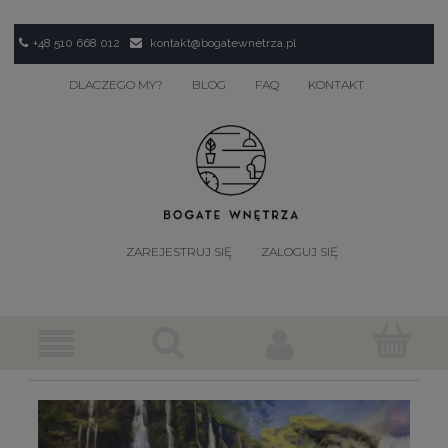
+48 510 668 012
kontakt@bogatewnetrza.pl
DLACZEGO MY?
BLOG
FAQ
KONTAKT
ZAREJESTRUJ SIĘ
ZALOGUJ SIĘ