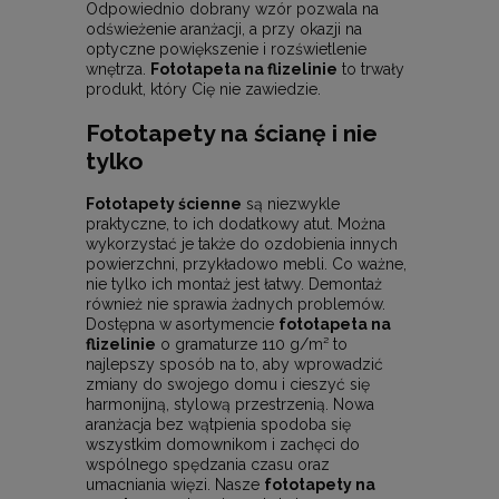
Odpowiednio dobrany wzór pozwala na
odświeżenie aranżacji, a przy okazji na
optyczne powiększenie i rozświetlenie
wnętrza.
Fototapeta na flizelinie
to trwały
produkt, który Cię nie zawiedzie.
Fototapety na ścianę i nie
tylko
Fototapety ścienne
są niezwykle
praktyczne, to ich dodatkowy atut. Można
wykorzystać je także do ozdobienia innych
powierzchni, przykładowo mebli. Co ważne,
nie tylko ich montaż jest łatwy. Demontaż
również nie sprawia żadnych problemów.
Dostępna w asortymencie
fototapeta na
flizelinie
o gramaturze 110 g/m² to
najlepszy sposób na to, aby wprowadzić
zmiany do swojego domu i cieszyć się
harmonijną, stylową przestrzenią. Nowa
aranżacja bez wątpienia spodoba się
wszystkim domownikom i zachęci do
wspólnego spędzania czasu oraz
umacniania więzi. Nasze
fototapety na