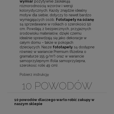
wymiar
pozytywnie zaskakują
różnorodnością wzorów i wersji
kolorystycznych. Każdy znajdzie idealny
motyw dla siebie, dotyczy to nawet bardzo
wymagających osób.
Fototapety na ścianę
są sprzedawane w rolkach o szerokości 50
cm. Powstają z bezpiecznych, przyjaznych
środowisku materiałów, dzięki czemu
idealnie sprawdzają się jako dekoracje w
całym domu – także w pokojach
dziecięcych. Nasze
fototapety
są dostępne
również w wariancie Premium (flizelina o
gramaturze 155 g/m²) oraz w wariancie
samoprzylepnym (folia samoprzylepna,
szerokość rolki 49 cm).
Pobierz instrukcję
10 POWODÓW
10 powodów dlaczego warto robić zakupy w
naszym sklepie