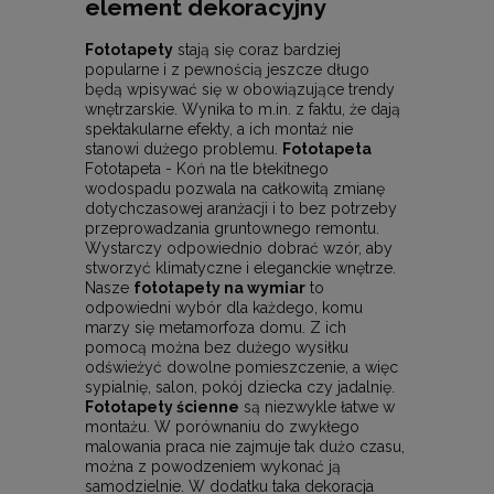
element dekoracyjny
Fototapety
stają się coraz bardziej
popularne i z pewnością jeszcze długo
będą wpisywać się w obowiązujące trendy
wnętrzarskie. Wynika to m.in. z faktu, że dają
spektakularne efekty, a ich montaż nie
stanowi dużego problemu.
Fototapeta
Fototapeta - Koń na tle błekitnego
wodospadu pozwala na całkowitą zmianę
dotychczasowej aranżacji i to bez potrzeby
przeprowadzania gruntownego remontu.
Wystarczy odpowiednio dobrać wzór, aby
stworzyć klimatyczne i eleganckie wnętrze.
Nasze
fototapety na wymiar
to
odpowiedni wybór dla każdego, komu
marzy się metamorfoza domu. Z ich
pomocą można bez dużego wysiłku
odświeżyć dowolne pomieszczenie, a więc
sypialnię, salon, pokój dziecka czy jadalnię.
Fototapety ścienne
są niezwykle łatwe w
montażu. W porównaniu do zwykłego
malowania praca nie zajmuje tak dużo czasu,
można z powodzeniem wykonać ją
samodzielnie. W dodatku taka dekoracja