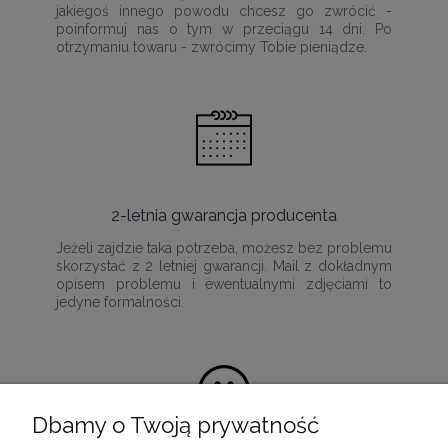
jakiegoś innego powodu chcesz go zwrócić -
poinformuj nas o tym w przeciągu 14 dni. Po
otrzymaniu towaru - zwrócimy Tobie pieniądze.
2-letnia gwarancja producenta
Jeżeli zajdzie taka potrzeba, możesz bez problemu
skorzystać z 2 letniej gwarancji. Mail z dokładnym
opisem problemu i ewentualnymi zdjęciami to
jedyne formalności.
Dbamy o Twoją prywatność