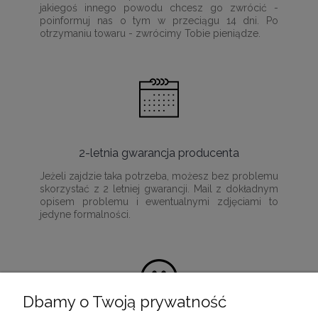
jakiegoś innego powodu chcesz go zwrócić -
poinformuj nas o tym w przeciągu 14 dni. Po
otrzymaniu towaru - zwrócimy Tobie pieniądze.
2-letnia gwarancja producenta
Jeżeli zajdzie taka potrzeba, możesz bez problemu
skorzystać z 2 letniej gwarancji. Mail z dokładnym
opisem problemu i ewentualnymi zdjęciami to
jedyne formalności.
Dbamy o Twoją prywatność