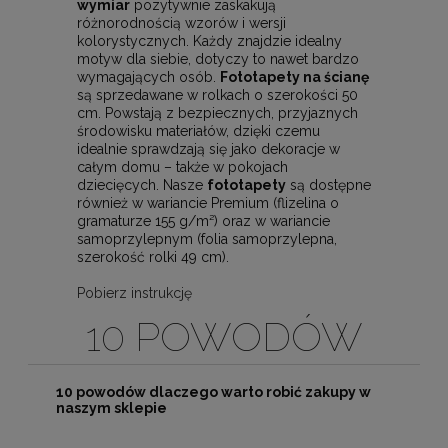
wymiar
pozytywnie zaskakują
różnorodnością wzorów i wersji
kolorystycznych. Każdy znajdzie idealny
motyw dla siebie, dotyczy to nawet bardzo
wymagających osób.
Fototapety na ścianę
są sprzedawane w rolkach o szerokości 50
cm. Powstają z bezpiecznych, przyjaznych
środowisku materiałów, dzięki czemu
idealnie sprawdzają się jako dekoracje w
całym domu – także w pokojach
dziecięcych. Nasze
fototapety
są dostępne
również w wariancie Premium (flizelina o
gramaturze 155 g/m²) oraz w wariancie
samoprzylepnym (folia samoprzylepna,
szerokość rolki 49 cm).
Pobierz instrukcję
10 POWODÓW
10 powodów dlaczego warto robić zakupy w
naszym sklepie