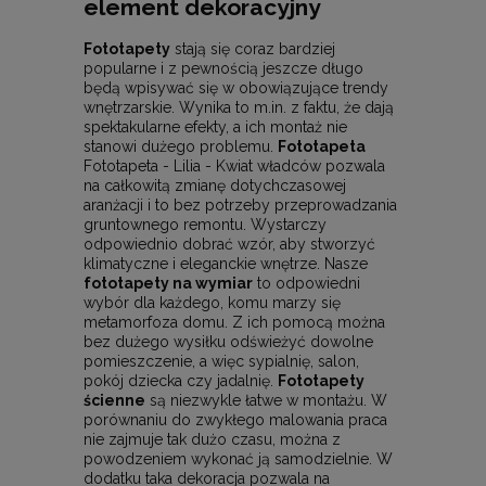
element dekoracyjny
Fototapety
stają się coraz bardziej
popularne i z pewnością jeszcze długo
będą wpisywać się w obowiązujące trendy
wnętrzarskie. Wynika to m.in. z faktu, że dają
spektakularne efekty, a ich montaż nie
stanowi dużego problemu.
Fototapeta
Fototapeta - Lilia - Kwiat władców pozwala
na całkowitą zmianę dotychczasowej
aranżacji i to bez potrzeby przeprowadzania
gruntownego remontu. Wystarczy
odpowiednio dobrać wzór, aby stworzyć
klimatyczne i eleganckie wnętrze. Nasze
fototapety na wymiar
to odpowiedni
wybór dla każdego, komu marzy się
metamorfoza domu. Z ich pomocą można
bez dużego wysiłku odświeżyć dowolne
pomieszczenie, a więc sypialnię, salon,
pokój dziecka czy jadalnię.
Fototapety
ścienne
są niezwykle łatwe w montażu. W
porównaniu do zwykłego malowania praca
nie zajmuje tak dużo czasu, można z
powodzeniem wykonać ją samodzielnie. W
dodatku taka dekoracja pozwala na