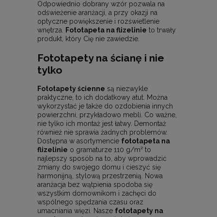
Odpowiednio dobrany wzór pozwala na
odświeżenie aranżacji, a przy okazji na
optyczne powiększenie i rozświetlenie
wnętrza.
Fototapeta na flizelinie
to trwały
produkt, który Cię nie zawiedzie.
Fototapety na ścianę i nie
tylko
Fototapety ścienne
są niezwykle
praktyczne, to ich dodatkowy atut. Można
wykorzystać je także do ozdobienia innych
powierzchni, przykładowo mebli. Co ważne,
nie tylko ich montaż jest łatwy. Demontaż
również nie sprawia żadnych problemów.
Dostępna w asortymencie
fototapeta na
flizelinie
o gramaturze 110 g/m² to
najlepszy sposób na to, aby wprowadzić
zmiany do swojego domu i cieszyć się
harmonijną, stylową przestrzenią. Nowa
aranżacja bez wątpienia spodoba się
wszystkim domownikom i zachęci do
wspólnego spędzania czasu oraz
umacniania więzi. Nasze
fototapety na