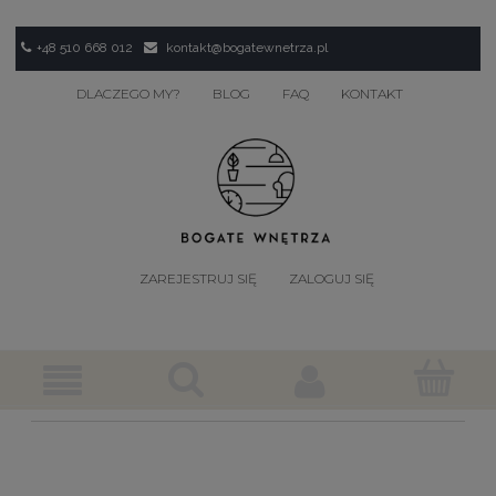
+48 510 668 012
kontakt@bogatewnetrza.pl
DLACZEGO MY?
BLOG
FAQ
KONTAKT
ZAREJESTRUJ SIĘ
ZALOGUJ SIĘ