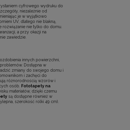
rzystaniem cyfrowego wydruku do
zczegóły, niezależnie od
zmieniając je w wyjątkowo
mieni UV, dlatego nie blakną,
e rozwiązanie nie tylko do domu.
nżacji, a przy okazji na
 nie zawiedzie.
 ozdobienia innych powierzchni,
ch problemów. Dostępna w
wadzić zmiany do swojego domu i
 domownikom i zachęci do
ują różnorodnością wzorów i
ących osób.
Fototapety na
sku materiałów, dzięki czemu
pety
są dostępne również w
ylepna, szerokość rolki 49 cm).