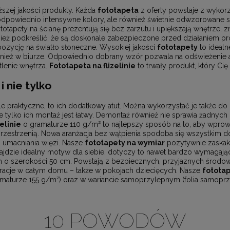
szej jakości produkty. Każda
fototapeta
z oferty powstaje z wyko
 odpowiednio intensywne kolory, ale również świetnie odwzorowane s
otapety na ścianę prezentują się bez zarzutu i upiększają wnętrze, 
ież podkreślić, że są doskonale zabezpieczone przed działaniem pro
ozycję na światło słoneczne. Wysokiej jakości
fototapety
to idealn
ież w biurze. Odpowiednio dobrany wzór pozwala na odświeżenie ara
lenie wnętrza.
Fototapeta na flizelinie
to trwały produkt, który Cię
i nie tylko
e praktyczne, to ich dodatkowy atut. Można wykorzystać je także do
e tylko ich montaż jest łatwy. Demontaż również nie sprawia żadny
elinie
o gramaturze 110 g/m² to najlepszy sposób na to, aby wpro
 przestrzenią. Nowa aranżacja bez wątpienia spodoba się wszystkim
 umacniania więzi. Nasze
fototapety na wymiar
pozytywnie zaskak
najdzie idealny motyw dla siebie, dotyczy to nawet bardzo wymagaj
 o szerokości 50 cm. Powstają z bezpiecznych, przyjaznych środowi
koracje w całym domu – także w pokojach dziecięcych. Nasze
fotota
ramaturze 155 g/m²) oraz w wariancie samoprzylepnym (folia samoprz
10 POWODÓW