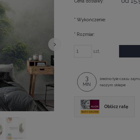
od 15,
Cena dostawy:
*
Wykończenie:
*
Rozmiar:
szt.
3
średnio tyle czasu zajm
MIN
naszym sklepie
Oblicz ratę