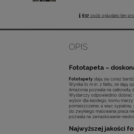
637
osób oglądało ten pr
OPIS
Fototapeta – doskon
Fototapety
stają się coraz bard
Wynika to m.in. z faktu, że dają 
Amazonia pozwala na całkowitą z
Wystarczy odpowiednio dobrać wz
wybór dla każdego, komu marzy
pomieszczenie, a więc sypialnię, 
do zwykłego malowania praca ni
pozwala na zamaskowanie niedosko
Najwyższej jakości f