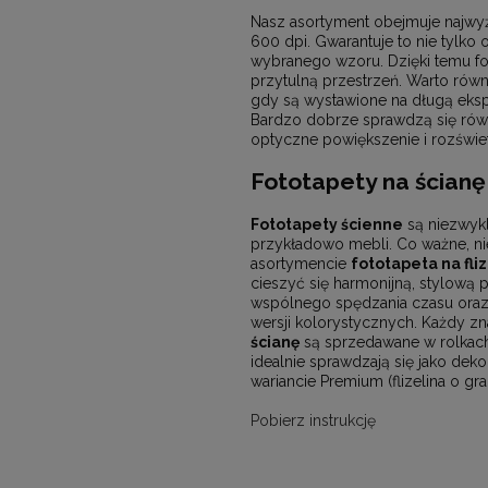
Nasz asortyment obejmuje najwyż
600 dpi. Gwarantuje to nie tylko
wybranego wzoru. Dzięki temu fot
przytulną przestrzeń. Warto równ
gdy są wystawione na długą eksp
Bardzo dobrze sprawdzą się równ
optyczne powiększenie i rozświet
Fototapety na ścianę 
Fototapety ścienne
są niezwykl
przykładowo mebli. Co ważne, ni
asortymencie
fototapeta na fliz
cieszyć się harmonijną, stylową
wspólnego spędzania czasu oraz
wersji kolorystycznych. Każdy z
ścianę
są sprzedawane w rolkach
idealnie sprawdzają się jako de
wariancie Premium (flizelina o g
Pobierz instrukcję