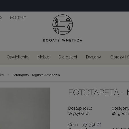
Q
KONTAKT
Oświetlenie
Meble
Dla dzieci
Dywany
Obrazy i 
›
aże
Fototapeta - Mglista Amazonia
FOTOTAPETA -
Dostępność:
dostępn
Wysyłka w:
48 godzi
77,39 zł
Cena: