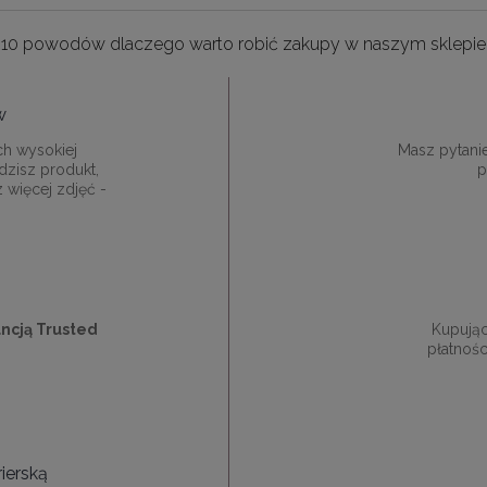
10 powodów dlaczego warto robić zakupy w naszym sklepie
w
ch wysokiej
Masz pytani
dzisz produkt,
p
z więcej zdjęć -
ncją Trusted
Kupują
płatnośc
ierską