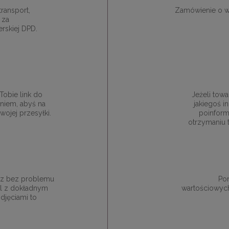
ransport,
Zamówienie o w
 za
rskiej DPD.
obie link do
Jeżeli towa
niem, abyś na
jakiegoś 
ojej przesyłki.
poinform
otrzymaniu 
esz bez problemu
Pon
ail z dokładnym
wartościowych
djęciami to