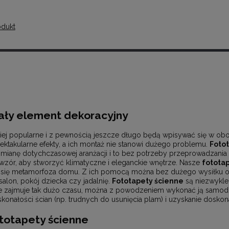
odukt
ały element dekoracyjny
ziej popularne i z pewnością jeszcze długo będą wpisywać się w obo
spektakularne efekty, a ich montaż nie stanowi dużego problemu.
Foto
mianę dotychczasowej aranżacji i to bez potrzeby przeprowadzani
ór, aby stworzyć klimatyczne i eleganckie wnętrze. Nasze
fotota
 się metamorfoza domu. Z ich pomocą można bez dużego wysiłku 
salon, pokój dziecka czy jadalnię.
Fototapety ścienne
są niezwykle
e zajmuje tak dużo czasu, można z powodzeniem wykonać ją samodzi
nałości ścian (np. trudnych do usunięcia plam) i uzyskanie doskon
ototapety ścienne