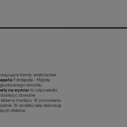
wiązujące trendy wnętrzarskie.
tapeta
Fototapeta - Mglista
a gruntownego remontu.
pety na wymiar
to odpowiedni
odświeżyć dowolne
 łatwe w montażu. W porównaniu
elnie. W dodatku taka dekoracja
ałych efektów.