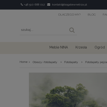
+48 510 668 012
kontakt@bogatewnetrza.pl
DLACZEGO MY?
BLOG
FA
Meble NINA
Krzesła
Ogród
›
›
›
Home
Obrazy i fototapety
Fototapety
Fototapety pejz