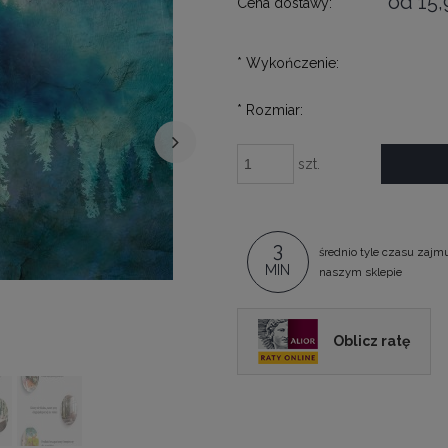
od 15,
Cena dostawy:
*
Wykończenie:
*
Rozmiar:
szt.
3
średnio tyle czasu zajm
MIN
naszym sklepie
Oblicz ratę