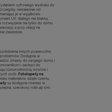
rzystaniem cyfrowego wydruku do
zczegóły, niezależnie od
zmieniając je w wyjątkowo
mieni UV, dlatego nie blakną,
e rozwiązanie nie tylko do domu.
nżacji, a przy okazji na
 nie zawiedzie.
 ozdobienia innych powierzchni,
ch problemów. Dostępna w
wadzić zmiany do swojego domu i
 domownikom i zachęci do
ują różnorodnością wzorów i
ących osób.
Fototapety na
sku materiałów, dzięki czemu
pety
są dostępne również w
ylepna, szerokość rolki 49 cm).