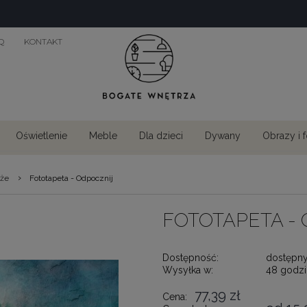
Q
KONTAKT
Oświetlenie
Meble
Dla dzieci
Dywany
Obrazy i 
›
aże
Fototapeta - Odpocznij
FOTOTAPETA -
Dostępność:
dostępn
Wysyłka w:
48 godzi
77,39 zł
Cena: