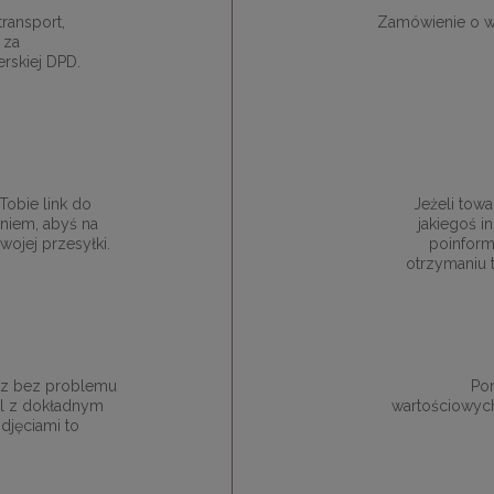
ransport,
Zamówienie o w
 za
rskiej DPD.
obie link do
Jeżeli towa
niem, abyś na
jakiegoś 
ojej przesyłki.
poinform
otrzymaniu 
esz bez problemu
Pon
ail z dokładnym
wartościowych
djęciami to