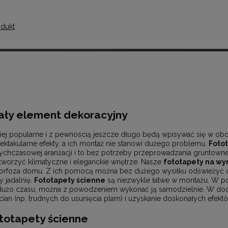
odukt
ały element dekoracyjny
ziej popularne i z pewnością jeszcze długo będą wpisywać się w obo
spektakularne efekty, a ich montaż nie stanowi dużego problemu.
Foto
ychczasowej aranżacji i to bez potrzeby przeprowadzania gruntow
worzyć klimatyczne i eleganckie wnętrze. Nasze
fototapety na wy
orfoza domu. Z ich pomocą można bez dużego wysiłku odświeżyć 
y jadalnię.
Fototapety ścienne
są niezwykle łatwe w montażu. W p
 dużo czasu, można z powodzeniem wykonać ją samodzielnie. W dod
an (np. trudnych do usunięcia plam) i uzyskanie doskonałych efektó
ototapety ścienne