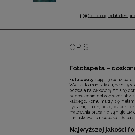
393
osób oglądało ten pr
OPIS
Fototapeta – doskon
Fototapety
stają się coraz bard
Wynika to m.in. z faktu, że dają 
pozwala na całkowitą zmianę dot
odpowiednio dobrać wzór, aby st
każdego, komu marzy się metam
sypialnię, salon, pokój dziecka cz
malowania praca nie zajmuje tak
zamaskowanie niedoskonałości ści
Najwyższej jakości f