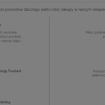
10 powodów dlaczego warto robić zakupy w naszym sklepie
w
ch wysokiej
Masz pytani
dzisz produkt,
p
z więcej zdjęć -
ncją Trusted
Kupują
płatnośc
ierską