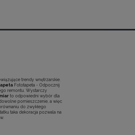
wiązujące trendy wnętrzarskie.
tapeta
Fototapeta - Odpocznij
nego remontu. Wystarczy
miar
to odpowiedni wybór dla
dowolne pomieszczenie, a więc
orównaniu do zwykłego
atku taka dekoracja pozwala na
w.