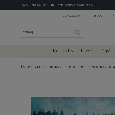
+48 510 668 012
kontakt@bogatewnetrza.pl
DLACZEGO MY?
BLOG
FA
Meble NINA
Krzesła
Ogród
›
›
›
Home
Obrazy i fototapety
Fototapety
Fototapety pejz