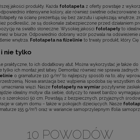
szej jakości produkty. Każda
fototapeta
z oferty powstaje z wyko
 odpowiednio intensywne kolory, ale również świetnie odwzorowane s
otapety na ścianę prezentują się bez zarzutu i upiększają wnętrze, 
ież podkreślić, że są doskonale zabezpieczone przed działaniem pro
ozycję na światło słoneczne. Wysokiej jakości
fototapety
to idealn
ież w biurze. Odpowiednio dobrany wzór pozwala na odświeżenie ara
lenie wnętrza.
Fototapeta na flizelinie
to trwały produkt, który Cię
i nie tylko
e praktyczne, to ich dodatkowy atut. Można wykorzystać je także do
e tylko ich montaż jest łatwy. Demontaż również nie sprawia żadny
elinie
o gramaturze 110 g/m² to najlepszy sposób na to, aby wpro
 przestrzenią. Nowa aranżacja bez wątpienia spodoba się wszystkim
 umacniania więzi. Nasze
fototapety na wymiar
pozytywnie zaskak
najdzie idealny motyw dla siebie, dotyczy to nawet bardzo wymagaj
 o szerokości 50 cm. Powstają z bezpiecznych, przyjaznych środowi
koracje w całym domu – także w pokojach dziecięcych. Nasze
fotota
ramaturze 155 g/m²) oraz w wariancie samoprzylepnym (folia samoprz
10 POWODÓW