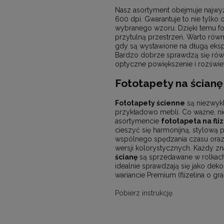
Nasz asortyment obejmuje najwyż
600 dpi. Gwarantuje to nie tylko
wybranego wzoru. Dzięki temu fot
przytulną przestrzeń. Warto równ
gdy są wystawione na długą eksp
Bardzo dobrze sprawdzą się równ
optyczne powiększenie i rozświet
Fototapety na ścianę 
Fototapety ścienne
są niezwykl
przykładowo mebli. Co ważne, ni
asortymencie
fototapeta na fliz
cieszyć się harmonijną, stylową
wspólnego spędzania czasu oraz
wersji kolorystycznych. Każdy z
ścianę
są sprzedawane w rolkach
idealnie sprawdzają się jako de
wariancie Premium (flizelina o g
Pobierz instrukcję