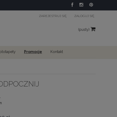
ZAREJESTRUJ SIĘ
ZALOGUJ SIĘ
(pusty)
fototapety
Promocje
Kontakt
 ODPOCZNIJ
y
n