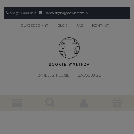
+48 510 668 012
kontakt@bogatewnetrza.pl
DLACZEGO MY?
BLOG
FAQ
KONTAKT
ZAREJESTRUJ SIĘ
ZALOGUJ SIĘ