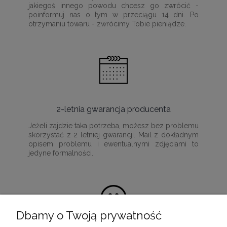
jakiegoś innego powodu chcesz go zwrócić -
poinformuj nas o tym w przeciągu 14 dni. Po
otrzymaniu towaru - zwrócimy Tobie pieniądze.
2-letnia gwarancja producenta
Jeżeli zajdzie taka potrzeba, możesz bez problemu
skorzystać z 2 letniej gwarancji. Mail z dokładnym
opisem problemu i ewentualnymi zdjęciami to
jedyne formalności.
Dbamy o Twoją prywatność