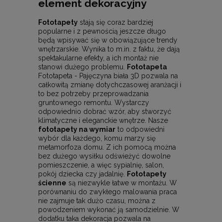
element dekoracyjny
Fototapety
stają się coraz bardziej
popularne i z pewnością jeszcze długo
będą wpisywać się w obowiązujące trendy
wnętrzarskie. Wynika to m.in. z faktu, że dają
spektakularne efekty, a ich montaż nie
stanowi dużego problemu.
Fototapeta
Fototapeta - Pajęczyna biała 3D pozwala na
całkowitą zmianę dotychczasowej aranżacji i
to bez potrzeby przeprowadzania
gruntownego remontu. Wystarczy
odpowiednio dobrać wzór, aby stworzyć
klimatyczne i eleganckie wnętrze. Nasze
fototapety na wymiar
to odpowiedni
wybór dla każdego, komu marzy się
metamorfoza domu. Z ich pomocą można
bez dużego wysiłku odświeżyć dowolne
pomieszczenie, a więc sypialnię, salon,
pokój dziecka czy jadalnię.
Fototapety
ścienne
są niezwykle łatwe w montażu. W
porównaniu do zwykłego malowania praca
nie zajmuje tak dużo czasu, można z
powodzeniem wykonać ją samodzielnie. W
dodatku taka dekoracja pozwala na