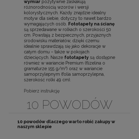
wymiar
pozytywnie zaskakują
różnorodnością wzorów i wersji
kolorystycznych. Każdy znajdzie idealny
motyw dla siebie, dotyczy to nawet bardzo
wymagających osób.
Fototapety na ścianę
są sprzedawane w rolkach o szerokości 50
cm. Powstają z bezpiecznych, przyjaznych
środowisku materiałów, dzięki czemu
idealnie sprawdzają się jako dekoracje w
całym domu – także w pokojach
dziecięcych. Nasze
fototapety
są dostępne
również w wariancie Premium (flizelina o
gramaturze 155 g/m²) oraz w wariancie
samoprzylepnym (folia samoprzylepna,
szerokość rolki 49 cm).
Pobierz instrukcję
10 POWODÓW
10 powodów dlaczego warto robić zakupy w
naszym sklepie