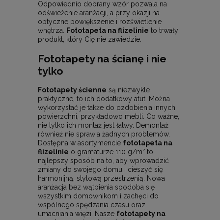
Odpowiednio dobrany wzór pozwala na
odświeżenie aranżacji, a przy okazji na
optyczne powiększenie i rozświetlenie
wnętrza.
Fototapeta na flizelinie
to trwały
produkt, który Cię nie zawiedzie.
Fototapety na ścianę i nie
tylko
Fototapety ścienne
są niezwykle
praktyczne, to ich dodatkowy atut. Można
wykorzystać je także do ozdobienia innych
powierzchni, przykładowo mebli. Co ważne,
nie tylko ich montaż jest łatwy. Demontaż
również nie sprawia żadnych problemów.
Dostępna w asortymencie
fototapeta na
flizelinie
o gramaturze 110 g/m² to
najlepszy sposób na to, aby wprowadzić
zmiany do swojego domu i cieszyć się
harmonijną, stylową przestrzenią. Nowa
aranżacja bez wątpienia spodoba się
wszystkim domownikom i zachęci do
wspólnego spędzania czasu oraz
umacniania więzi. Nasze
fototapety na