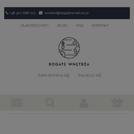
+48 510 668 012
kontakt@bogatewnetrza.pl
DLACZEGO MY?
BLOG
FAQ
KONTAKT
ZAREJESTRUJ SIĘ
ZALOGUJ SIĘ