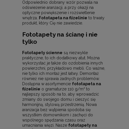
Odpowiednio dobrany wzór pozwala na
odświeżenie aranżacji, a przy okazji na
optyczne powiększenie i rozświetlenie
wnętrza.
Fototapeta na flizelinie
to trwały
produkt, który Cię nie zawiedzie.
Fototapety na ścianę i nie
tylko
Fototapety ścienne
są niezwykle
praktyczne, to ich dodatkowy atut. Można
wykorzystać je także do ozdobienia innych
powierzchni, przykładowo mebli. Co ważne,
nie tylko ich montaż jest łatwy. Demontaż
również nie sprawia żadnych problemów.
Dostępna w asortymencie
fototapeta na
flizelinie
o gramaturze 110 g/m² to
najlepszy sposób na to, aby wprowadzić
zmiany do swojego domu i cieszyć się
harmonijną, stylową przestrzenią. Nowa
aranżacja bez wątpienia spodoba się
wszystkim domownikom i zachęci do
wspólnego spędzania czasu oraz
umacniania więzi. Nasze
fototapety na