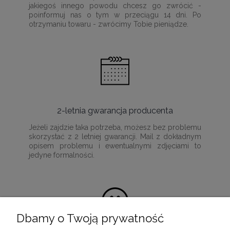
jakiegoś innego powodu chcesz go zwrócić -
poinformuj nas o tym w przeciągu 14 dni. Po
otrzymaniu towaru - zwrócimy Tobie pieniądze.
2-letnia gwarancja producenta
Jeżeli zajdzie taka potrzeba, możesz bez problemu
skorzystać z 2 letniej gwarancji. Mail z dokładnym
opisem problemu i ewentualnymi zdjęciami to
jedyne formalności.
Dbamy o Twoją prywatność