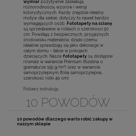
wymiar
pozytywnie zaskakują
różnorodnością wzorów i wersji
kolorystycznych. Każdy znajdzie idealny
motyw dla siebie, dotyczy to nawet bardzo
wymagających osób.
Fototapety na ścianę
są sprzedawane w rolkach o szerokości 50
cm. Powstają z bezpiecznych, przyjaznych
środowisku materiałów, dzięki czemu
idealnie sprawdzają się jako dekoracje w
całym domu – także w pokojach
dziecięcych. Nasze
fototapety
są dostępne
również w wariancie Premium (flizelina o
gramaturze 155 g/m²) oraz w wariancie
samoprzylepnym (folia samoprzylepna,
szerokość rolki 49 cm).
Pobierz instrukcję
10 POWODÓW
10 powodów dlaczego warto robić zakupy w
naszym sklepie