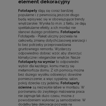
element dekoracyjny
Fototapety
stają się coraz bardziej
popularne i z pewnością jeszcze długo
będą wpisywać się w obowiązujące trendy
wnętrzarskie. Wynika to m.in. z faktu, że dają
spektakularne efekty, a ich montaż nie
stanowi dużego problemu.
Fototapeta
Fototapeta - Plakat uliczny pozwala na
całkowitą zmianę dotychczasowej aranżacji i
to bez potrzeby przeprowadzania
gruntownego remontu. Wystarczy
odpowiednio dobrać wzór, aby stworzyć
klimatyczne i eleganckie wnętrze. Nasze
fototapety na wymiar
to odpowiedni
wybór dla każdego, komu marzy się
metamorfoza domu. Z ich pomocą można
bez dużego wysiłku odświeżyć dowolne
pomieszczenie, a więc sypialnię, salon,
pokój dziecka czy jadalnię.
Fototapety
ścienne
są niezwykle łatwe w montażu. W
porównaniu do zwykłego malowania praca
nie zajmuje tak dużo czasu, można z
powodzeniem wykonać ją samodzielnie. W
dodatku taka dekoracja pozwala na