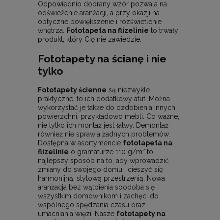
Odpowiednio dobrany wzór pozwala na
odświeżenie aranżacji, a przy okazji na
optyczne powiększenie i rozświetlenie
wnętrza.
Fototapeta na flizelinie
to trwały
produkt, który Cię nie zawiedzie.
Fototapety na ścianę i nie
tylko
Fototapety ścienne
są niezwykle
praktyczne, to ich dodatkowy atut. Można
wykorzystać je także do ozdobienia innych
powierzchni, przykładowo mebli. Co ważne,
nie tylko ich montaż jest łatwy. Demontaż
również nie sprawia żadnych problemów.
Dostępna w asortymencie
fototapeta na
flizelinie
o gramaturze 110 g/m² to
najlepszy sposób na to, aby wprowadzić
zmiany do swojego domu i cieszyć się
harmonijną, stylową przestrzenią. Nowa
aranżacja bez wątpienia spodoba się
wszystkim domownikom i zachęci do
wspólnego spędzania czasu oraz
umacniania więzi. Nasze
fototapety na