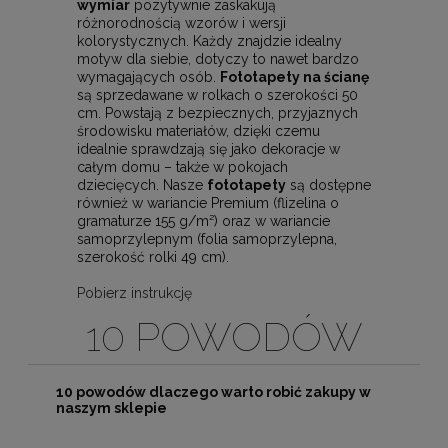
wymiar
pozytywnie zaskakują
różnorodnością wzorów i wersji
kolorystycznych. Każdy znajdzie idealny
motyw dla siebie, dotyczy to nawet bardzo
wymagających osób.
Fototapety na ścianę
są sprzedawane w rolkach o szerokości 50
cm. Powstają z bezpiecznych, przyjaznych
środowisku materiałów, dzięki czemu
idealnie sprawdzają się jako dekoracje w
całym domu – także w pokojach
dziecięcych. Nasze
fototapety
są dostępne
również w wariancie Premium (flizelina o
gramaturze 155 g/m²) oraz w wariancie
samoprzylepnym (folia samoprzylepna,
szerokość rolki 49 cm).
Pobierz instrukcję
10 POWODÓW
10 powodów dlaczego warto robić zakupy w
naszym sklepie