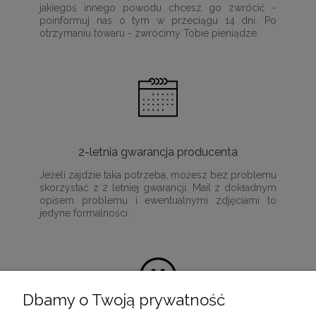
jakiegoś innego powodu chcesz go zwrócić -
poinformuj nas o tym w przeciągu 14 dni. Po
otrzymaniu towaru - zwrócimy Tobie pieniądze.
2-letnia gwarancja producenta
Jeżeli zajdzie taka potrzeba, możesz bez problemu
skorzystać z 2 letniej gwarancji. Mail z dokładnym
opisem problemu i ewentualnymi zdjęciami to
jedyne formalności.
Dbamy o Twoją prywatność