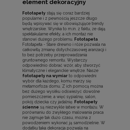
element dekoracyjny
Fototapety
stają się coraz bardziej
popularne i z pewnością jeszcze długo
będą wpisywać się w obowiązujące trendy
wnętrzarskie. Wynika to m.in. z faktu, że dają
spektakularne efekty, a ich montaż nie
stanowi dużego problemu.
Fototapeta
Fototapeta - Stare drewno i róże pozwala na
całkowitą zmianę dotychczasowej aranżacji i
to bez potrzeby przeprowadzania
gruntownego remontu. Wystarczy
odpowiednio dobrać wzór, aby stworzyć
klimatyczne i eleganckie wnętrze. Nasze
fototapety na wymiar
to odpowiedni
wybór dla każdego, komu marzy się
metamorfoza domu. Z ich pomocą można
bez dużego wysiłku odświeżyć dowolne
pomieszczenie, a więc sypialnię, salon,
pokój dziecka czy jadalnię.
Fototapety
ścienne
są niezwykle łatwe w montażu. W
porównaniu do zwykłego malowania praca
nie zajmuje tak dużo czasu, można z
powodzeniem wykonać ją samodzielnie. W
dodatku taka dekoracja pozwala na