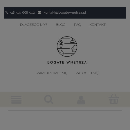
+48 510 668 012
kontakt@bogatewnetrza.pl
DLACZEGO MY?
BLOG
FAQ
KONTAKT
ZAREJESTRUJ SIĘ
ZALOGUJ SIĘ