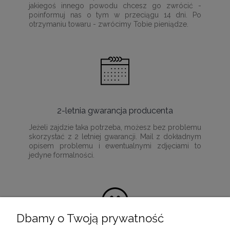
jakiegoś innego powodu chcesz go zwrócić -
poinformuj nas o tym w przeciągu 14 dni. Po
otrzymaniu towaru - zwrócimy Tobie pieniądze.
2-letnia gwarancja producenta
Jeżeli zajdzie taka potrzeba, możesz bez problemu
skorzystać z 2 letniej gwarancji. Mail z dokładnym
opisem problemu i ewentualnymi zdjęciami to
jedyne formalności.
Dbamy o Twoją prywatność