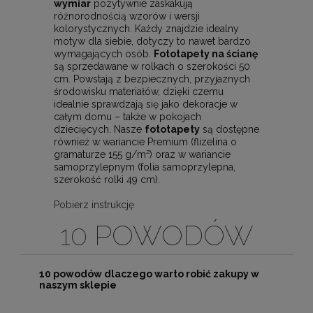
wymiar
pozytywnie zaskakują
różnorodnością wzorów i wersji
kolorystycznych. Każdy znajdzie idealny
motyw dla siebie, dotyczy to nawet bardzo
wymagających osób.
Fototapety na ścianę
są sprzedawane w rolkach o szerokości 50
cm. Powstają z bezpiecznych, przyjaznych
środowisku materiałów, dzięki czemu
idealnie sprawdzają się jako dekoracje w
całym domu – także w pokojach
dziecięcych. Nasze
fototapety
są dostępne
również w wariancie Premium (flizelina o
gramaturze 155 g/m²) oraz w wariancie
samoprzylepnym (folia samoprzylepna,
szerokość rolki 49 cm).
Pobierz instrukcję
10 POWODÓW
10 powodów dlaczego warto robić zakupy w
naszym sklepie