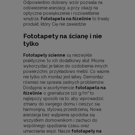
Odpowiednio dobrany wzór pozwala na
odświeżenie aranżacji, a przy okazji na
optyczne powiększenie i rozświetlenie
wnętrza.
Fototapeta na flizelinie
to trwały
produkt, który Cię nie zawiedzie.
Fototapety na ścianę i nie
tylko
Fototapety ścienne
są niezwykle
praktyczne, to ich dodatkowy atut. Można
wykorzystać je także do ozdobienia innych
powierzchni, przykładowo mebli. Co ważne,
nie tylko ich montaż jest łatwy. Demontaż
również nie sprawia żadnych problemów.
Dostępna w asortymencie
fototapeta na
flizelinie
o gramaturze 110 g/m² to
najlepszy sposób na to, aby wprowadzić
zmiany do swojego domu i cieszyć się
harmonijną, stylową przestrzenią. Nowa
aranżacja bez wątpienia spodoba się
wszystkim domownikom i zachęci do
wspólnego spędzania czasu oraz
umacniania więzi. Nasze
fototapety na