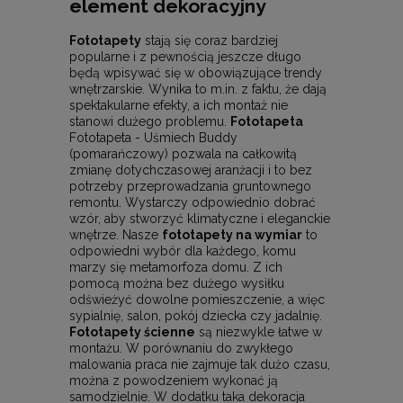
element dekoracyjny
Fototapety
stają się coraz bardziej
popularne i z pewnością jeszcze długo
będą wpisywać się w obowiązujące trendy
wnętrzarskie. Wynika to m.in. z faktu, że dają
spektakularne efekty, a ich montaż nie
stanowi dużego problemu.
Fototapeta
Fototapeta - Uśmiech Buddy
(pomarańczowy) pozwala na całkowitą
zmianę dotychczasowej aranżacji i to bez
potrzeby przeprowadzania gruntownego
remontu. Wystarczy odpowiednio dobrać
wzór, aby stworzyć klimatyczne i eleganckie
wnętrze. Nasze
fototapety na wymiar
to
odpowiedni wybór dla każdego, komu
marzy się metamorfoza domu. Z ich
pomocą można bez dużego wysiłku
odświeżyć dowolne pomieszczenie, a więc
sypialnię, salon, pokój dziecka czy jadalnię.
Fototapety ścienne
są niezwykle łatwe w
montażu. W porównaniu do zwykłego
malowania praca nie zajmuje tak dużo czasu,
można z powodzeniem wykonać ją
samodzielnie. W dodatku taka dekoracja