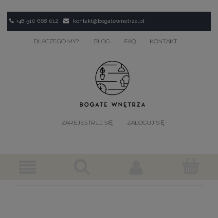
+48 510 668 012
kontakt@bogatewnetrza.pl
DLACZEGO MY?
BLOG
FAQ
KONTAKT
ZAREJESTRUJ SIĘ
ZALOGUJ SIĘ