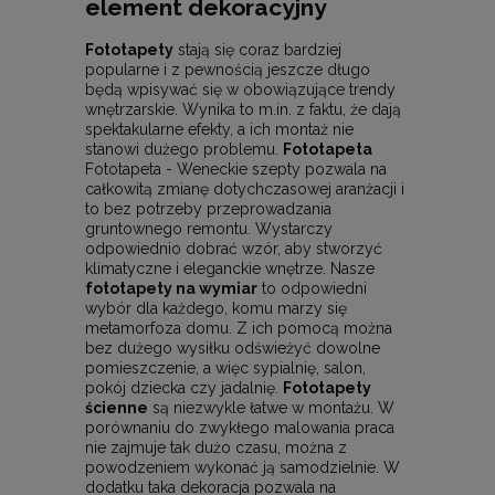
element dekoracyjny
Fototapety
stają się coraz bardziej
popularne i z pewnością jeszcze długo
będą wpisywać się w obowiązujące trendy
wnętrzarskie. Wynika to m.in. z faktu, że dają
spektakularne efekty, a ich montaż nie
stanowi dużego problemu.
Fototapeta
Fototapeta - Weneckie szepty pozwala na
całkowitą zmianę dotychczasowej aranżacji i
to bez potrzeby przeprowadzania
gruntownego remontu. Wystarczy
odpowiednio dobrać wzór, aby stworzyć
klimatyczne i eleganckie wnętrze. Nasze
fototapety na wymiar
to odpowiedni
wybór dla każdego, komu marzy się
metamorfoza domu. Z ich pomocą można
bez dużego wysiłku odświeżyć dowolne
pomieszczenie, a więc sypialnię, salon,
pokój dziecka czy jadalnię.
Fototapety
ścienne
są niezwykle łatwe w montażu. W
porównaniu do zwykłego malowania praca
nie zajmuje tak dużo czasu, można z
powodzeniem wykonać ją samodzielnie. W
dodatku taka dekoracja pozwala na