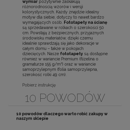
wymiar
pozytywnie zaskakują
różnorodnością wzorów i wersji
kolorystycznych. Każdy znajdzie idealny
motyw dla siebie, dotyczy to nawet bardzo
wymagających osób.
Fototapety na ścianę
są sprzedawane w rolkach o szerokości 50
cm. Powstają z bezpiecznych, przyjaznych
środowisku materiałów, dzięki czemu
idealnie sprawdzają się jako dekoracje w
całym domu – także w pokojach
dziecięcych. Nasze
fototapety
są dostępne
również w wariancie Premium (flizelina o
gramaturze 155 g/m²) oraz w wariancie
samoprzylepnym (folia samoprzylepna,
szerokość rolki 49 cm).
Pobierz instrukcję
10 POWODÓW
10 powodów dlaczego warto robić zakupy w
naszym sklepie