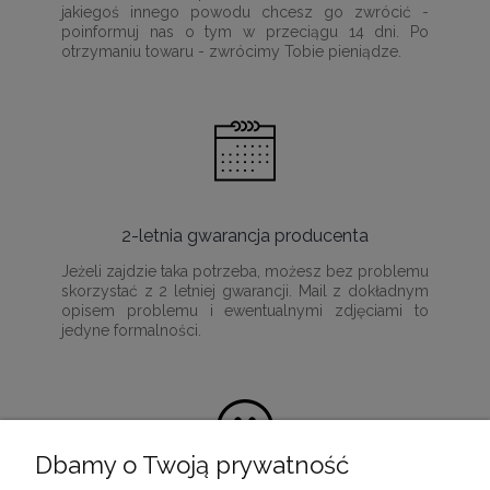
jakiegoś innego powodu chcesz go zwrócić -
poinformuj nas o tym w przeciągu 14 dni. Po
otrzymaniu towaru - zwrócimy Tobie pieniądze.
2-letnia gwarancja producenta
Jeżeli zajdzie taka potrzeba, możesz bez problemu
skorzystać z 2 letniej gwarancji. Mail z dokładnym
opisem problemu i ewentualnymi zdjęciami to
jedyne formalności.
Dbamy o Twoją prywatność