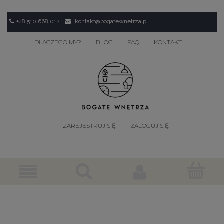
+48 510 668 012
kontakt@bogatewnetrza.pl
DLACZEGO MY?
BLOG
FAQ
KONTAKT
ZAREJESTRUJ SIĘ
ZALOGUJ SIĘ