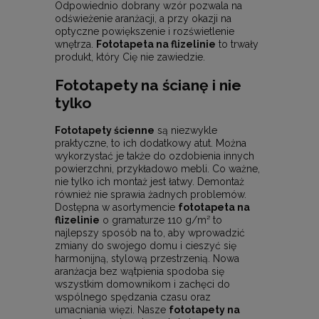
Odpowiednio dobrany wzór pozwala na
odświeżenie aranżacji, a przy okazji na
optyczne powiększenie i rozświetlenie
wnętrza.
Fototapeta na flizelinie
to trwały
produkt, który Cię nie zawiedzie.
Fototapety na ścianę i nie
tylko
Fototapety ścienne
są niezwykle
praktyczne, to ich dodatkowy atut. Można
wykorzystać je także do ozdobienia innych
powierzchni, przykładowo mebli. Co ważne,
nie tylko ich montaż jest łatwy. Demontaż
również nie sprawia żadnych problemów.
Dostępna w asortymencie
fototapeta na
flizelinie
o gramaturze 110 g/m² to
najlepszy sposób na to, aby wprowadzić
zmiany do swojego domu i cieszyć się
harmonijną, stylową przestrzenią. Nowa
aranżacja bez wątpienia spodoba się
wszystkim domownikom i zachęci do
wspólnego spędzania czasu oraz
umacniania więzi. Nasze
fototapety na