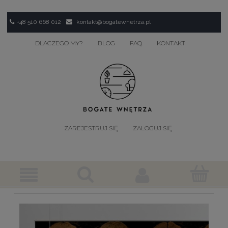
+48 510 668 012
kontakt@bogatewnetrza.pl
DLACZEGO MY?
BLOG
FAQ
KONTAKT
ZAREJESTRUJ SIĘ
ZALOGUJ SIĘ