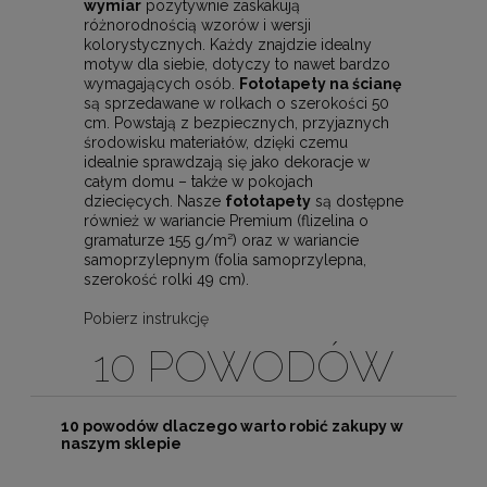
wymiar
pozytywnie zaskakują
różnorodnością wzorów i wersji
kolorystycznych. Każdy znajdzie idealny
motyw dla siebie, dotyczy to nawet bardzo
wymagających osób.
Fototapety na ścianę
są sprzedawane w rolkach o szerokości 50
cm. Powstają z bezpiecznych, przyjaznych
środowisku materiałów, dzięki czemu
idealnie sprawdzają się jako dekoracje w
całym domu – także w pokojach
dziecięcych. Nasze
fototapety
są dostępne
również w wariancie Premium (flizelina o
gramaturze 155 g/m²) oraz w wariancie
samoprzylepnym (folia samoprzylepna,
szerokość rolki 49 cm).
Pobierz instrukcję
10 POWODÓW
10 powodów dlaczego warto robić zakupy w
naszym sklepie