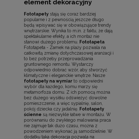
element dekoracyjny
Fototapety
stają się coraz bardziej
popularne i z pewnością jeszcze długo
będą wpisywać się w obowiązujące trendy
wnętrzarskie. Wynika to m.in. z faktu, że dają
spektakularne efekty, a ich montaż nie
stanowi dużego problemu.
Fototapeta
Fototapeta - Zamek na plaży pozwala na
całkowitą zmianę dotychczasowej aranżacji i
to bez potrzeby przeprowadzania
gruntownego remontu. Wystarczy
odpowiednio dobrać wzór, aby stworzyć
klimatyczne i eleganckie wnętrze. Nasze
fototapety na wymiar
to odpowiedni
wybór dla każdego, komu marzy się
metamorfoza domu. Z ich pomocą można
bez dużego wysiłku odświeżyć dowolne
pomieszczenie, a więc sypialnię, salon,
pokój dziecka czy jadalnię.
Fototapety
ścienne
są niezwykle łatwe w montażu. W
porównaniu do zwykłego malowania praca
nie zajmuje tak dużo czasu, można z
powodzeniem wykonać ją samodzielnie. W
dodatku taka dekoracja pozwala na