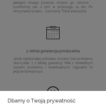
jakiegoś innego powodu chcesz go zwrócić -
poinformuj nas o tym w przeciągu 14 dni. Po
otrzymaniu towaru - zwrócimy Tobie pieniądze.
2-letnia gwarancja producenta
Jeżeli zajdzie taka potrzeba, możesz bez problemu
skorzystać z 2 letniej gwarancji. Mail z dokładnym
opisem problemu i ewentualnymi zdjęciami to
jedyne formalności.
Dbamy o Twoją prywatność