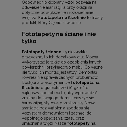
Odpowiednio dobrany wzór pozwala na
odświeżenie aranżacji, a przy okazji na
optyczne powiększenie i rozświetlenie
wnętrza.
Fototapeta na flizelinie
to trwały
produkt, który Cię nie zawiedzie.
Fototapety na ścianę i nie
tylko
Fototapety ścienne
są niezwykle
praktyczne, to ich dodatkowy atut. Można
wykorzystać je także do ozdobienia innych
powierzchni, przykładowo mebli. Co ważne,
nie tylko ich montaż jest łatwy. Demontaż
również nie sprawia żadnych problemów.
Dostępna w asortymencie
fototapeta na
flizelinie
o gramaturze 110 g/m² to
najlepszy sposób na to, aby wprowadzić
zmiany do swojego domu i cieszyć się
harmonijną, stylową przestrzenią. Nowa
aranżacja bez wątpienia spodoba się
wszystkim domownikom i zachęci do
wspólnego spędzania czasu oraz
umacniania więzi. Nasze
fototapety na