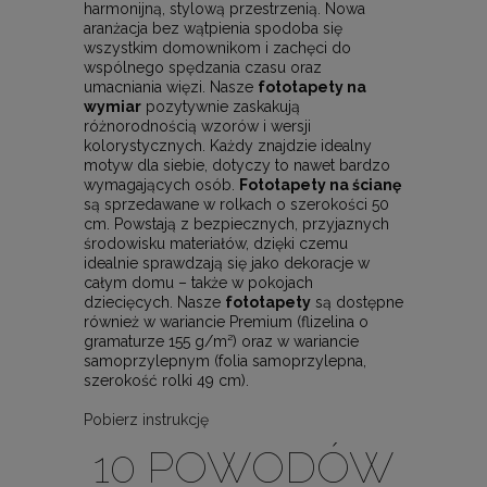
harmonijną, stylową przestrzenią. Nowa
aranżacja bez wątpienia spodoba się
wszystkim domownikom i zachęci do
wspólnego spędzania czasu oraz
umacniania więzi. Nasze
fototapety na
wymiar
pozytywnie zaskakują
różnorodnością wzorów i wersji
kolorystycznych. Każdy znajdzie idealny
motyw dla siebie, dotyczy to nawet bardzo
wymagających osób.
Fototapety na ścianę
są sprzedawane w rolkach o szerokości 50
cm. Powstają z bezpiecznych, przyjaznych
środowisku materiałów, dzięki czemu
idealnie sprawdzają się jako dekoracje w
całym domu – także w pokojach
dziecięcych. Nasze
fototapety
są dostępne
również w wariancie Premium (flizelina o
gramaturze 155 g/m²) oraz w wariancie
samoprzylepnym (folia samoprzylepna,
szerokość rolki 49 cm).
Pobierz instrukcję
10 POWODÓW