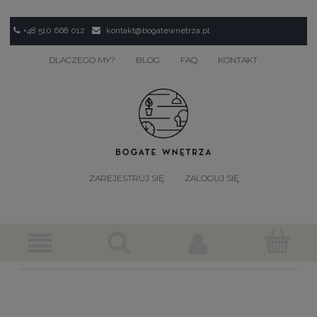
+48 510 668 012
kontakt@bogatewnetrza.pl
DLACZEGO MY?
BLOG
FAQ
KONTAKT
ZAREJESTRUJ SIĘ
ZALOGUJ SIĘ