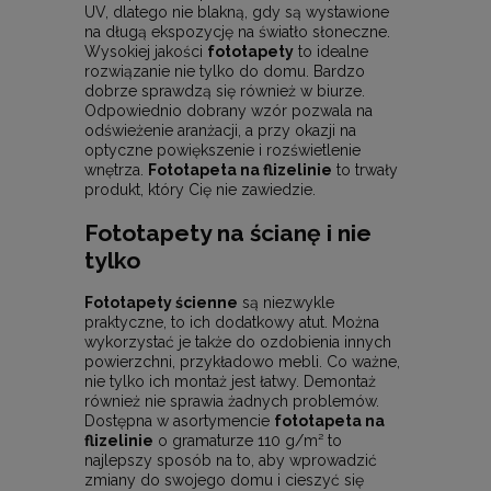
UV, dlatego nie blakną, gdy są wystawione
na długą ekspozycję na światło słoneczne.
Wysokiej jakości
fototapety
to idealne
rozwiązanie nie tylko do domu. Bardzo
dobrze sprawdzą się również w biurze.
Odpowiednio dobrany wzór pozwala na
odświeżenie aranżacji, a przy okazji na
optyczne powiększenie i rozświetlenie
wnętrza.
Fototapeta na flizelinie
to trwały
produkt, który Cię nie zawiedzie.
Fototapety na ścianę i nie
tylko
Fototapety ścienne
są niezwykle
praktyczne, to ich dodatkowy atut. Można
wykorzystać je także do ozdobienia innych
powierzchni, przykładowo mebli. Co ważne,
nie tylko ich montaż jest łatwy. Demontaż
również nie sprawia żadnych problemów.
Dostępna w asortymencie
fototapeta na
flizelinie
o gramaturze 110 g/m² to
najlepszy sposób na to, aby wprowadzić
zmiany do swojego domu i cieszyć się