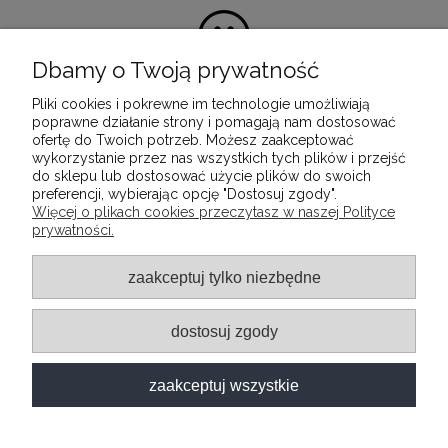
Dbamy o Twoją prywatność
Pliki cookies i pokrewne im technologie umożliwiają
100% satysfakcji z zakupu
poprawne działanie strony i pomagają nam dostosować
ofertę do Twoich potrzeb. Możesz zaakceptować
Ponieważ naszą misją jest dostarczenie
wykorzystanie przez nas wszystkich tych plików i przejść
wartościowych i wysokiej jakości produktów, które
do sklepu lub dostosować użycie plików do swoich
służyć będą przez wiele lat.
preferencji, wybierając opcję "Dostosuj zgody".
Więcej o plikach cookies przeczytasz w naszej Polityce
prywatności.
INFORMACJE
zaakceptuj tylko niezbędne
POMOC
dostosuj zgody
MOJE KONTO
zaakceptuj wszystkie
O FIRMIE