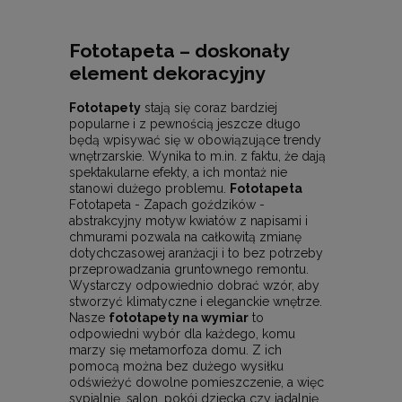
Fototapeta – doskonały
element dekoracyjny
Fototapety
stają się coraz bardziej
popularne i z pewnością jeszcze długo
będą wpisywać się w obowiązujące trendy
wnętrzarskie. Wynika to m.in. z faktu, że dają
spektakularne efekty, a ich montaż nie
stanowi dużego problemu.
Fototapeta
Fototapeta - Zapach goździków -
abstrakcyjny motyw kwiatów z napisami i
chmurami pozwala na całkowitą zmianę
dotychczasowej aranżacji i to bez potrzeby
przeprowadzania gruntownego remontu.
Wystarczy odpowiednio dobrać wzór, aby
stworzyć klimatyczne i eleganckie wnętrze.
Nasze
fototapety na wymiar
to
odpowiedni wybór dla każdego, komu
marzy się metamorfoza domu. Z ich
pomocą można bez dużego wysiłku
odświeżyć dowolne pomieszczenie, a więc
sypialnię, salon, pokój dziecka czy jadalnię.