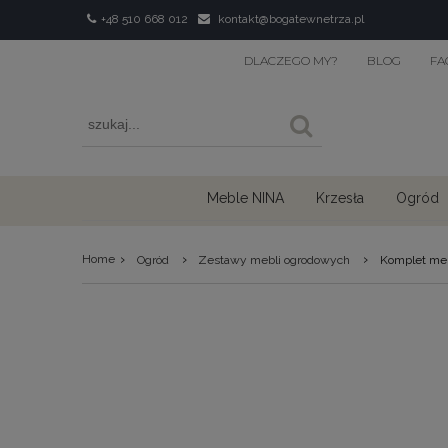
+48 510 668 012
kontakt@bogatewnetrza.pl
DLACZEGO MY?
BLOG
FA
Meble NINA
Krzesła
Ogród
›
›
›
Home
Ogród
Zestawy mebli ogrodowych
Komplet meb