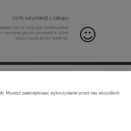
100% satysfakcji z zakupu
ieważ naszą misją jest dostarczenie
 i wysokiej jakości produktów, które
służyć będą przez wiele lat.
O FIRMIE
rzeb. Możesz zaakceptować wykorzystanie przez nas wszystkich
KONTAKT
FACEBOOK