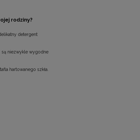
jej rodziny?
elikatny detergent
i są niezwykle wygodne
tafla hartowanego szkła.