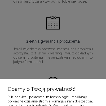
otrzymaniu towaru - zwrócimy Tobie pieniądze.
2-letnia gwarancja producenta
Jeżeli zajdzie taka potrzeba, możesz bez problemu
skorzystać z 2 letniej gwarancji. Mail z dokładnym
opisem problemu i ewentualnymi zdjęciami to
jedyne formalności.
Dbamy o Twoją prywatność
Pliki cookies i pokrewne im technologie umożliwiają
100% satysfakcji z zakupu
poprawne działanie strony i pomagają nam dostosować
ofertę do Twoich potrzeb. Możesz zaakceptować