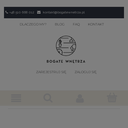
+48 510 668 012
kontakt@bogatewnetrza.pl
DLACZEGO MY?
BLOG
FAQ
KONTAKT
ZAREJESTRUJ SIĘ
ZALOGUJ SIĘ