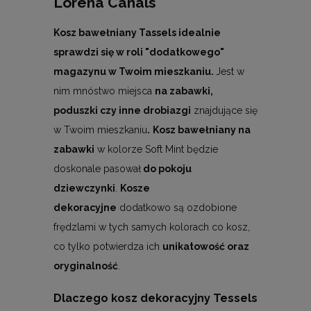
Lorena Canals
Kosz bawełniany Tassels idealnie
sprawdzi się w roli "dodatkowego"
magazynu w Twoim mieszkaniu.
Jest w
nim mnóstwo miejsca
na zabawki,
poduszki czy inne drobiazgi
znajdujące się
w Twoim mieszkaniu
.
Kosz bawełniany na
zabawki
w kolorze Soft Mint będzie
doskonale pasował
do pokoju
dziewczynki
.
Kosze
dekoracyjne
dodatkowo są ozdobione
frędzlami w tych samych kolorach co kosz,
co tylko potwierdza ich
unikatowość oraz
oryginalność
.
Dlaczego kosz dekoracyjny Tessels